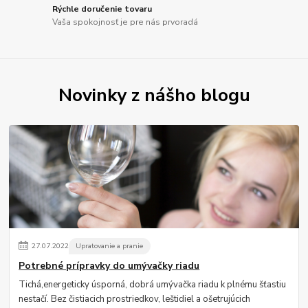
Rýchle doručenie tovaru
Vaša spokojnosť je pre nás prvoradá
Novinky z nášho blogu
27
.
07
.
2022
Upratovanie a pranie
Potrebné prípravky do umývačky riadu
Tichá,energeticky úsporná, dobrá umývačka riadu k plnému šťastiu
nestačí. Bez čistiacich prostriedkov, leštidiel a ošetrujúcich