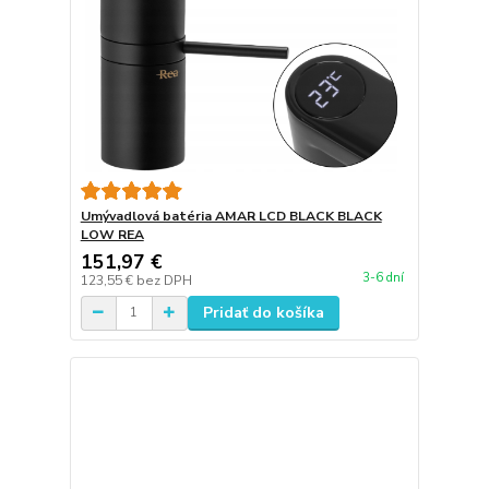
Umývadlová batéria AMAR LCD BLACK BLACK
LOW REA
151,97 €
3-6 dní
123,55 €
bez DPH
Pridať do košíka