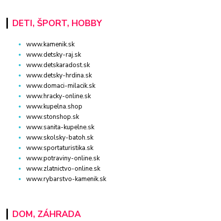
DETI, ŠPORT, HOBBY
www.kamenik.sk
www.detsky-raj.sk
www.detskaradost.sk
www.detsky-hrdina.sk
www.domaci-milacik.sk
www.hracky-online.sk
www.kupelna.shop
www.stonshop.sk
www.sanita-kupelne.sk
www.skolsky-batoh.sk
www.sportaturistika.sk
www.potraviny-online.sk
www.zlatnictvo-online.sk
www.rybarstvo-kamenik.sk
DOM, ZÁHRADA