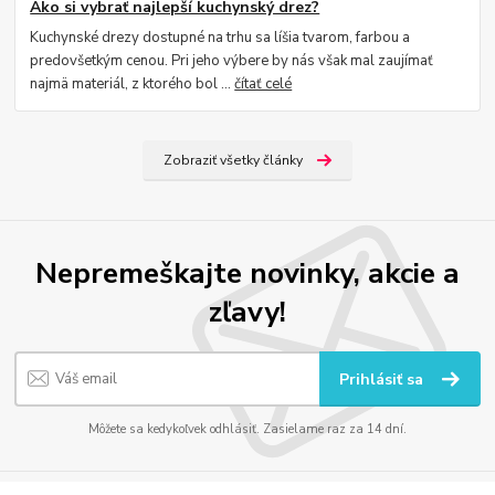
Ako si vybrať najlepší kuchynský drez?
Kuchynské drezy dostupné na trhu sa líšia tvarom, farbou a
predovšetkým cenou. Pri jeho výbere by nás však mal zaujímať
najmä materiál, z ktorého bol ...
čítať celé
Zobraziť všetky články
Nepremeškajte novinky, akcie a
zľavy!
Prihlásiť sa
Môžete sa kedykoľvek odhlásiť. Zasielame raz za 14 dní.