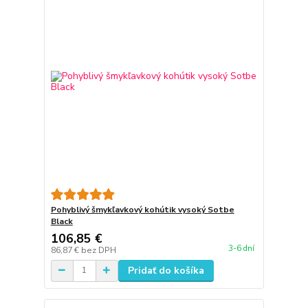
Pohyblivý šmykľavkový kohútik vysoký Sotbe
Black
106,85 €
3-6 dní
86,87 €
bez DPH
Pridať do košíka