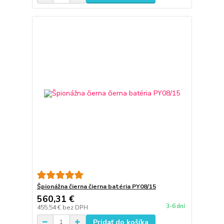
Špionážna čierna čierna batéria PY08/15
560,31 €
3-6 dní
455,54 €
bez DPH
Pridať do košíka