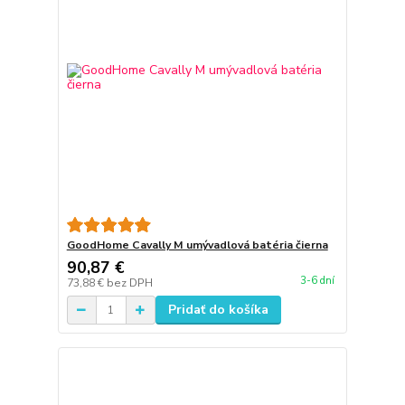
GoodHome Cavally M umývadlová batéria čierna
90,87 €
3-6 dní
73,88 €
bez DPH
Pridať do košíka