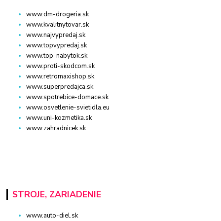
www.dm-drogeria.sk
www.kvalitnytovar.sk
www.najvypredaj.sk
www.topvypredaj.sk
www.top-nabytok.sk
www.proti-skodcom.sk
www.retromaxishop.sk
www.superpredajca.sk
www.spotrebice-domace.sk
www.osvetlenie-svietidla.eu
www.uni-kozmetika.sk
www.zahradnicek.sk
STROJE, ZARIADENIE
www.auto-diel.sk