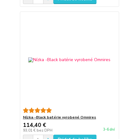
Nízka -Black batérie vyrobené Omnires
114,40 €
3-6 dní
93,01 €
bez DPH