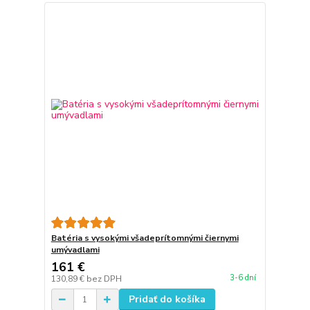
Batéria s vysokými všadeprítomnými čiernymi
umývadlami
161 €
3-6 dní
130,89 €
bez DPH
Pridať do košíka