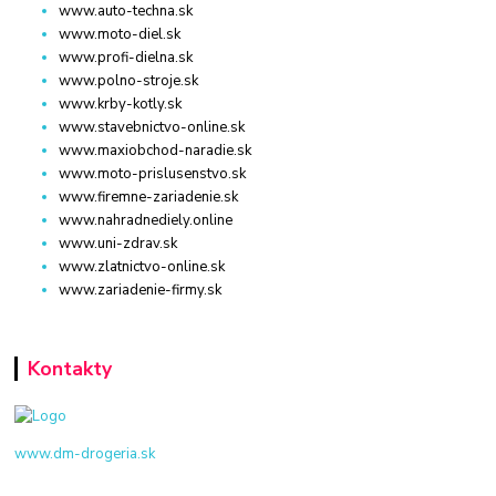
www.auto-techna.sk
www.moto-diel.sk
www.profi-dielna.sk
www.polno-stroje.sk
www.krby-kotly.sk
www.stavebnictvo-online.sk
www.maxiobchod-naradie.sk
www.moto-prislusenstvo.sk
www.firemne-zariadenie.sk
www.nahradnediely.online
www.uni-zdrav.sk
www.zlatnictvo-online.sk
www.zariadenie-firmy.sk
Kontakty
www.dm-drogeria.sk