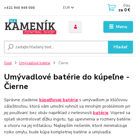
0
ks
EUR
+421 940 949 000
za
0 €
Menu
Hľadať
Úvod
Umývadlové batérie
Čierne
Umývadlové batérie do kúpeľne -
Čierne
Správne zladenie
kúpeľňovej batérie
s umývadlom je kľúčovou
záležitosťou, ktorá vám umožní vyhnúť sa mnohým problémom pri
jej používaní, bez obáv napríklad z netesnosti
batérie
. Vopred sa
oplatí skontrolovať dĺžku ingotu, typ upevnenia a rozmery batérie
a otvoru na jej inštaláciu. Najlepším riešením, ktoré minimalizuje
riziko omylu, bude kúpa kompletnej batérie a umývadla.