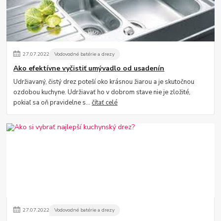
27
.
07
.
2022
Vodovodné batérie a drezy
Ako efektívne vyčistiť umývadlo od usadenín
Udržiavaný, čistý drez poteší oko krásnou žiarou a je skutočnou
ozdobou kuchyne. Udržiavať ho v dobrom stave nie je zložité,
pokiaľ sa oň pravidelne s...
čítať celé
27
.
07
.
2022
Vodovodné batérie a drezy