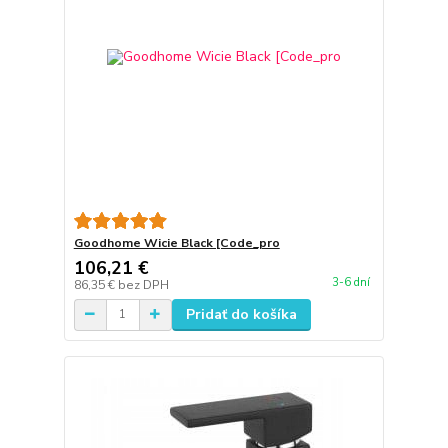
Goodhome Wicie Black [Code_pro
106,21 €
3-6 dní
86,35 €
bez DPH
Pridať do košíka