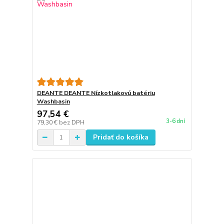
DEANTE DEANTE Nízkotlakovú batériu
Washbasin
97,54 €
3-6 dní
79,30 €
bez DPH
Pridať do košíka