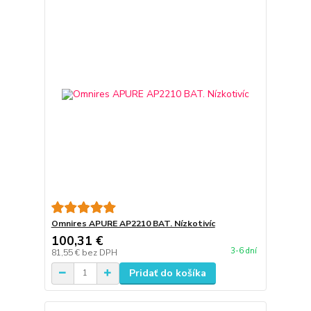
Omnires APURE AP2210 BAT. Nízkotivíc
100,31 €
3-6 dní
81,55 €
bez DPH
Pridať do košíka