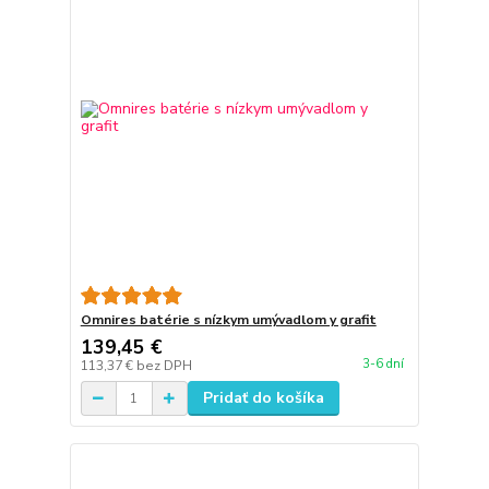
Omnires batérie s nízkym umývadlom y grafit
139,45 €
3-6 dní
113,37 €
bez DPH
Pridať do košíka