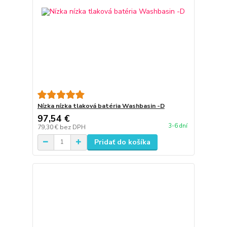
Nízka nízka tlaková batéria Washbasin -D
97,54 €
3-6 dní
79,30 €
bez DPH
Pridať do košíka