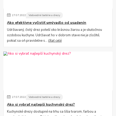
27
.
07
.
2022
Vodovodné batérie a drezy
Ako efektívne vyčistiť umývadlo od usadenín
Udržiavaný, čistý drez poteší oko krásnou žiarou a je skutočnou
ozdobou kuchyne. Udržiavať ho v dobrom stave nie je zložité,
pokiaľ sa oň pravidelne s...
čítať celé
27
.
07
.
2022
Vodovodné batérie a drezy
Ako si vybrať najlepší kuchynský drez?
Kuchynské drezy dostupné na trhu sa líšia tvarom, farbou a