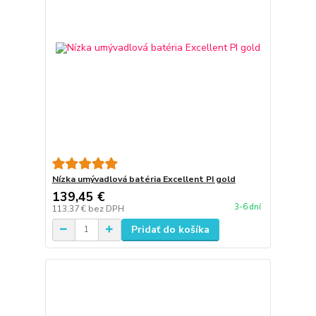
Nízka umývadlová batéria Excellent PI gold
139,45 €
3-6 dní
113,37 €
bez DPH
Pridať do košíka