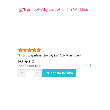
Triprolový nízky tlakový kohútik Washbasin
97,50 €
3-6 dní
79,27 €
bez DPH
Pridať do košíka