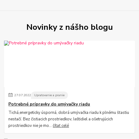
Novinky z nášho blogu
27
.
07
.
2022
Upratovanie a pranie
Potrebné prípravky do umývačky riadu
Tichá,energeticky úsporná, dobrá umývačka riadu k plnému šťastiu
nestačí. Bez čistiacich prostriedkov, leštidiel a ošetrujúcich
prostriedkov nie je mo...
čítať celé