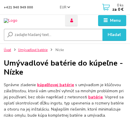
0
ks
EUR
+421 940 949 000
za
0 €
Menu
Hľadať
Úvod
Umývadlové batérie
Nízke
Umývadlové batérie do kúpeľne -
Nízke
Správne zladenie
kúpeľňovej batérie
s umývadlom je kľúčovou
záležitosťou, ktorá vám umožní vyhnúť sa mnohým problémom pri
jej používaní, bez obáv napríklad z netesnosti
batérie
. Vopred sa
oplatí skontrolovať dĺžku ingotu, typ upevnenia a rozmery batérie
a otvoru na jej inštaláciu. Najlepším riešením, ktoré minimalizuje
riziko omylu, bude kúpa kompletnej batérie a umývadla.