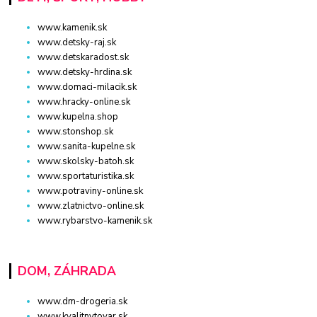
www.kamenik.sk
www.detsky-raj.sk
www.detskaradost.sk
www.detsky-hrdina.sk
www.domaci-milacik.sk
www.hracky-online.sk
www.kupelna.shop
www.stonshop.sk
www.sanita-kupelne.sk
www.skolsky-batoh.sk
www.sportaturistika.sk
www.potraviny-online.sk
www.zlatnictvo-online.sk
www.rybarstvo-kamenik.sk
DOM, ZÁHRADA
www.dm-drogeria.sk
www.kvalitnytovar.sk