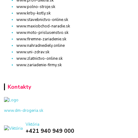
www.profi-dielna.sk
www.polno-stroje.sk
www.krby-kotly.sk
www.stavebnictvo-online.sk
www.maxiobchod-naradie.sk
www.moto-prislusenstvo.sk
www.firemne-zariadenie.sk
www.nahradnediely.online
www.uni-zdrav.sk
www.zlatnictvo-online.sk
www.zariadenie-firmy.sk
Kontakty
www.dm-drogeria.sk
Viktória
+421 940 949 000