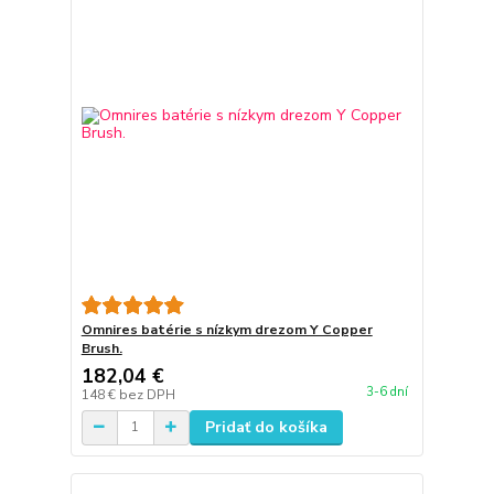
Omnires batérie s nízkym drezom Y Copper
Brush.
182,04 €
3-6 dní
148 €
bez DPH
Pridať do košíka