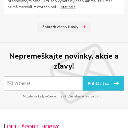
predovšetkým cenou. Pri jeho výbere by nás však mal zaujímať
najmä materiál, z ktorého bol ...
čítať celé
Zobraziť všetky články
Nepremeškajte novinky, akcie a
zľavy!
Prihlásiť sa
Môžete sa kedykoľvek odhlásiť. Zasielame raz za 14 dní.
DETI, ŠPORT, HOBBY