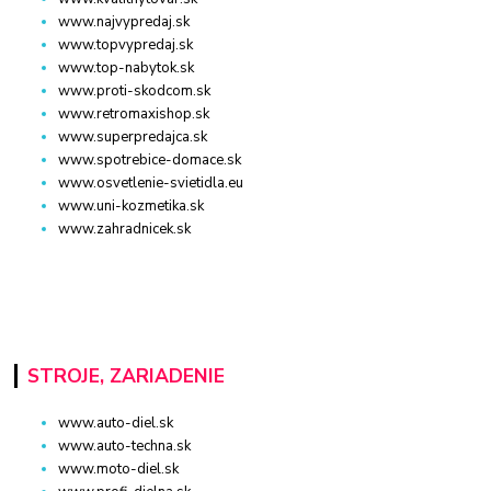
www.najvypredaj.sk
www.topvypredaj.sk
www.top-nabytok.sk
www.proti-skodcom.sk
www.retromaxishop.sk
www.superpredajca.sk
www.spotrebice-domace.sk
www.osvetlenie-svietidla.eu
www.uni-kozmetika.sk
www.zahradnicek.sk
STROJE, ZARIADENIE
www.auto-diel.sk
www.auto-techna.sk
www.moto-diel.sk