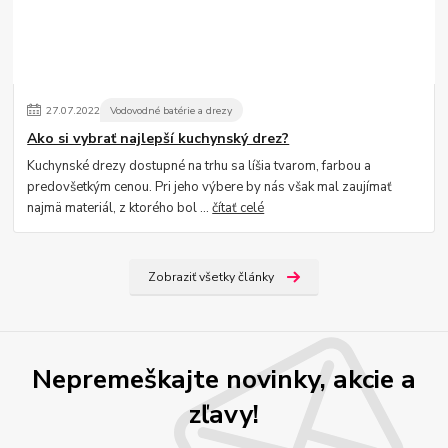
27
.
07
.
2022
Vodovodné batérie a drezy
Ako si vybrať najlepší kuchynský drez?
Kuchynské drezy dostupné na trhu sa líšia tvarom, farbou a
predovšetkým cenou. Pri jeho výbere by nás však mal zaujímať
najmä materiál, z ktorého bol ...
čítať celé
Zobraziť všetky články
Nepremeškajte novinky, akcie a
zľavy!