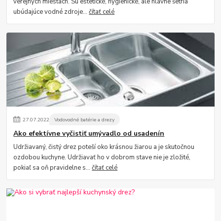
verejných miestach. Sú estetické, hygienické, ale hlavne šetria
ubúdajúce vodné zdroje...
čítať celé
27
.
07
.
2022
Vodovodné batérie a drezy
Ako efektívne vyčistiť umývadlo od usadenín
Udržiavaný, čistý drez poteší oko krásnou žiarou a je skutočnou
ozdobou kuchyne. Udržiavať ho v dobrom stave nie je zložité,
pokiaľ sa oň pravidelne s...
čítať celé