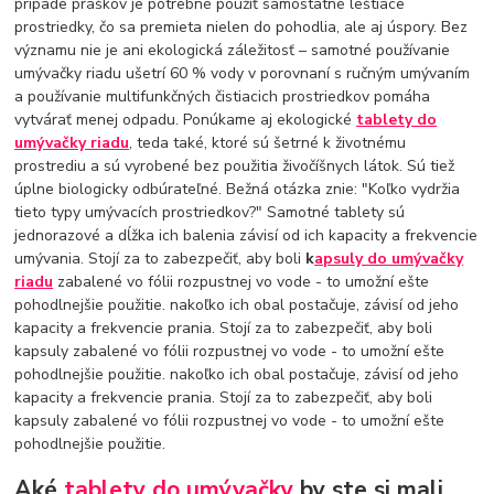
prípade práškov je potrebné použiť samostatné leštiace
prostriedky, čo sa premieta nielen do pohodlia, ale aj úspory. Bez
významu nie je ani ekologická záležitosť – samotné používanie
umývačky riadu ušetrí 60 % vody v porovnaní s ručným umývaním
a používanie multifunkčných čistiacich prostriedkov pomáha
vytvárať menej odpadu. Ponúkame aj ekologické
tablety do
umývačky riadu
, teda také, ktoré sú šetrné k životnému
prostrediu a sú vyrobené bez použitia živočíšnych látok. Sú tiež
úplne biologicky odbúrateľné. Bežná otázka znie: "Koľko vydržia
tieto typy umývacích prostriedkov?" Samotné tablety sú
jednorazové a dĺžka ich balenia závisí od ich kapacity a frekvencie
umývania. Stojí za to zabezpečiť, aby boli
k
apsuly do umývačky
riadu
zabalené vo fólii rozpustnej vo vode - to umožní ešte
pohodlnejšie použitie. nakoľko ich obal postačuje, závisí od jeho
kapacity a frekvencie prania. Stojí za to zabezpečiť, aby boli
kapsuly zabalené vo fólii rozpustnej vo vode - to umožní ešte
pohodlnejšie použitie. nakoľko ich obal postačuje, závisí od jeho
kapacity a frekvencie prania. Stojí za to zabezpečiť, aby boli
kapsuly zabalené vo fólii rozpustnej vo vode - to umožní ešte
pohodlnejšie použitie.
Aké
tablety do umývačky
by ste si mali