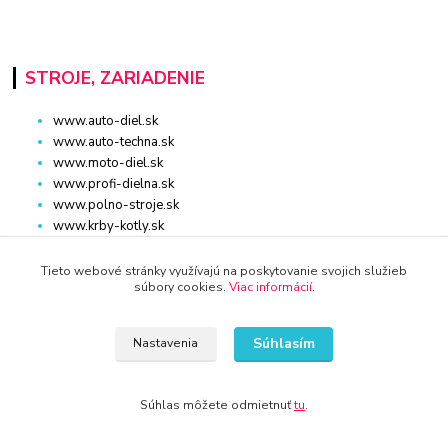
STROJE, ZARIADENIE
www.auto-diel.sk
www.auto-techna.sk
www.moto-diel.sk
www.profi-dielna.sk
www.polno-stroje.sk
www.krby-kotly.sk
www.stavebnictvo-online.sk
www.maxiobchod-naradie.sk
Tieto webové stránky využívajú na poskytovanie svojich služieb
súbory cookies.
Viac informácií
.
www.moto-prislusenstvo.sk
www.firemne-zariadenie.sk
www.nahradnediely.online
Súhlasím
Nastavenia
www.uni-zdrav.sk
www.zlatnictvo-online.sk
www.zariadenie-firmy.sk
Súhlas môžete odmietnuť
tu
.