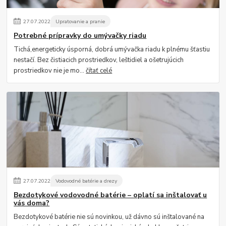
27
.
07
.
2022
Upratovanie a pranie
Potrebné prípravky do umývačky riadu
Tichá,energeticky úsporná, dobrá umývačka riadu k plnému šťastiu
nestačí. Bez čistiacich prostriedkov, leštidiel a ošetrujúcich
prostriedkov nie je mo...
čítať celé
27
.
07
.
2022
Vodovodné batérie a drezy
Bezdotykové vodovodné batérie – oplatí sa inštalovať u
vás doma?
Bezdotykové batérie nie sú novinkou, už dávno sú inštalované na