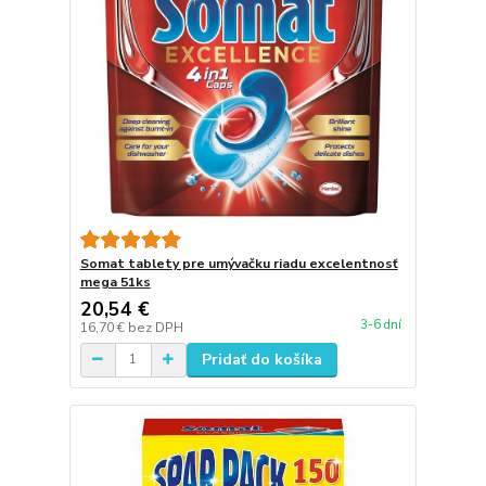
Somat tablety pre umývačku riadu excelentnosť
mega 51ks
20,54 €
3-6 dní
16,70 €
bez DPH
Pridať do košíka