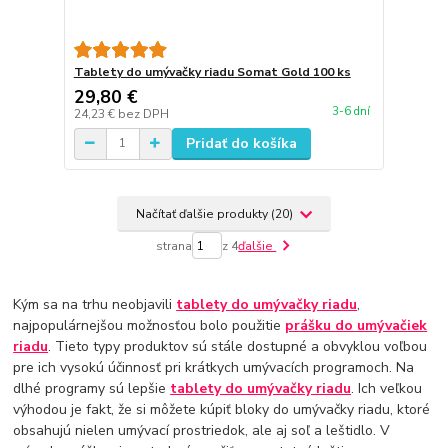
Tablety do umývačky riadu Somat Gold 100 ks
29,80 €
3-6 dní
24,23 €
bez DPH
Pridať do košíka
Načítať ďalšie produkty (20)
strana
z 4
ďalšie
Kým sa na trhu neobjavili
tablety do umývačky riadu
,
najpopulárnejšou možnosťou bolo použitie
prášku do umývačiek
riadu
. Tieto typy produktov sú stále dostupné a obvyklou voľbou
pre ich vysokú účinnosť pri krátkych umývacích programoch. Na
dlhé programy sú lepšie
tablety do umývačky riadu
. Ich veľkou
výhodou je fakt, že si môžete kúpiť bloky do umývačky riadu, ktoré
obsahujú nielen umývací prostriedok, ale aj soľ a leštidlo. V