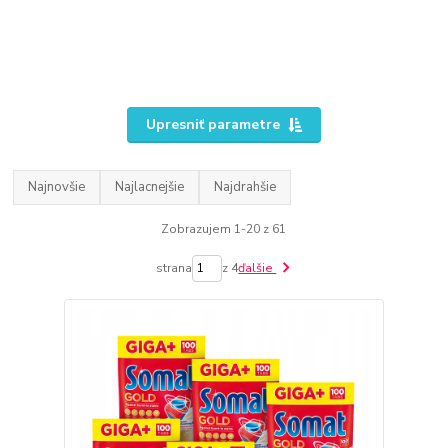
Upresniť parametre
Najnovšie
Najlacnejšie
Najdrahšie
Zobrazujem 1-20 z 61
strana
z 4
ďalšie