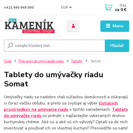
0
ks
EUR
+421 940 949 000
za
0 €
Menu
Hľadať
Úvod
Prípravky do umývačiek riadu
Tablety
Somat
Tablety do umývačky riadu
Somat
Umývačky riadu sa nadobro stali súčasťou domácností a získavajú
si čoraz väčšiu obľubu, a preto sa zvyšuje aj výber
čistiacich
prostriedkov na umývanie riadu
v týchto zariadeniach.
Tablety
do umývačky riadu
sú jedným z najčastejšie vyberaných druhov
kuchynskej chémie. Aké sú a aké sú ich výhody? Oplatí sa do nich
investovať a používať ich vo vlastnej kuchyni? Presvedčte sa sami!