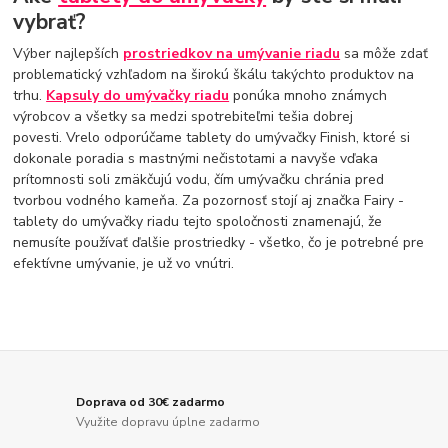
vybrať?
Výber najlepších
prostriedkov na umývanie riadu
sa môže zdať
problematický vzhľadom na širokú škálu takýchto produktov na
trhu.
Kapsuly do umývačky riadu
ponúka mnoho známych
výrobcov a všetky sa medzi spotrebiteľmi tešia dobrej
povesti. Vrelo odporúčame tablety do umývačky Finish, ktoré si
dokonale poradia s mastnými nečistotami a navyše vďaka
prítomnosti soli zmäkčujú vodu, čím umývačku chránia pred
tvorbou vodného kameňa. Za pozornosť stojí aj značka Fairy -
tablety do umývačky riadu tejto spoločnosti znamenajú, že
nemusíte používať ďalšie prostriedky - všetko, čo je potrebné pre
efektívne umývanie, je už vo vnútri.
Doprava od 30€ zadarmo
Využite dopravu úplne zadarmo