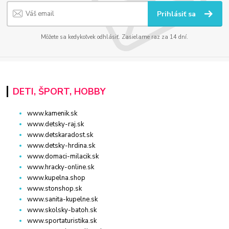
Prihlásiť sa
Môžete sa kedykoľvek odhlásiť. Zasielame raz za 14 dní.
DETI, ŠPORT, HOBBY
www.kamenik.sk
www.detsky-raj.sk
www.detskaradost.sk
www.detsky-hrdina.sk
www.domaci-milacik.sk
www.hracky-online.sk
www.kupelna.shop
www.stonshop.sk
www.sanita-kupelne.sk
www.skolsky-batoh.sk
www.sportaturistika.sk