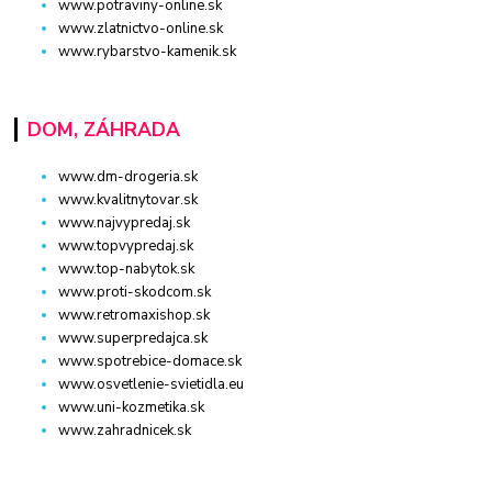
www.potraviny-online.sk
www.zlatnictvo-online.sk
www.rybarstvo-kamenik.sk
DOM, ZÁHRADA
www.dm-drogeria.sk
www.kvalitnytovar.sk
www.najvypredaj.sk
www.topvypredaj.sk
www.top-nabytok.sk
www.proti-skodcom.sk
www.retromaxishop.sk
www.superpredajca.sk
www.spotrebice-domace.sk
www.osvetlenie-svietidla.eu
www.uni-kozmetika.sk
www.zahradnicek.sk