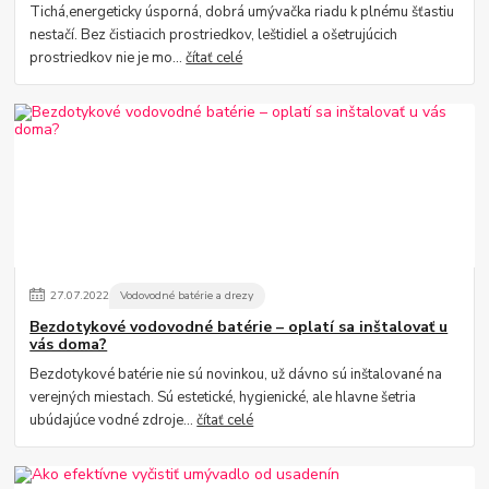
Tichá,energeticky úsporná, dobrá umývačka riadu k plnému šťastiu
nestačí. Bez čistiacich prostriedkov, leštidiel a ošetrujúcich
prostriedkov nie je mo...
čítať celé
27
.
07
.
2022
Vodovodné batérie a drezy
Bezdotykové vodovodné batérie – oplatí sa inštalovať u
vás doma?
Bezdotykové batérie nie sú novinkou, už dávno sú inštalované na
verejných miestach. Sú estetické, hygienické, ale hlavne šetria
ubúdajúce vodné zdroje...
čítať celé