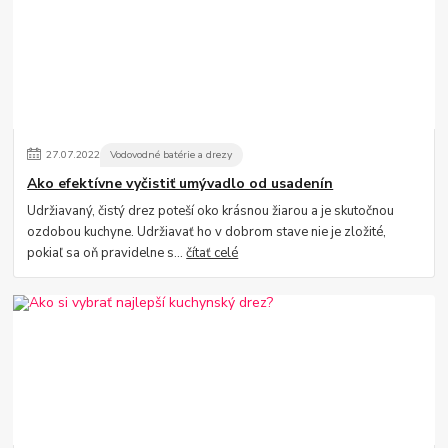
27
.
07
.
2022
Vodovodné batérie a drezy
Ako efektívne vyčistiť umývadlo od usadenín
Udržiavaný, čistý drez poteší oko krásnou žiarou a je skutočnou
ozdobou kuchyne. Udržiavať ho v dobrom stave nie je zložité,
pokiaľ sa oň pravidelne s...
čítať celé