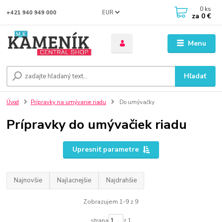
0
ks
EUR
+421 940 949 000
za
0 €
Menu
Hľadať
Úvod
Prípravky na umývanie riadu
Do umývačky
Prípravky do umývačiek riadu
Upresniť parametre
Najnovšie
Najlacnejšie
Najdrahšie
Zobrazujem 1-9 z 9
strana
z 1