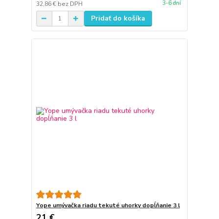
3-6 dní
32,86 €
bez DPH
Pridať do košíka
Yope umývačka riadu tekuté uhorky dopĺňanie 3 l
21 €