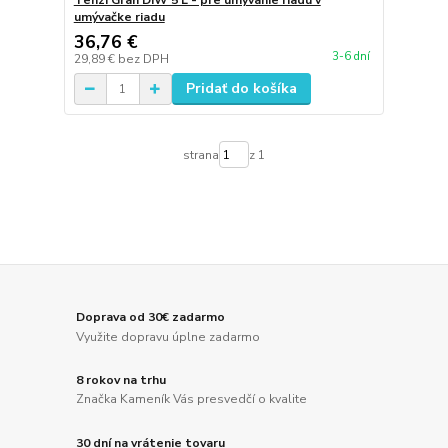
Tenzi Gran DIW 5 L - pre umývanie riadu v
umývačke riadu
36,76 €
3-6 dní
29,89 €
bez DPH
Pridať do košíka
strana
z 1
Doprava od 30€ zadarmo
Využite dopravu úplne zadarmo
8 rokov na trhu
Značka Kameník Vás presvedčí o kvalite
30 dní na vrátenie tovaru