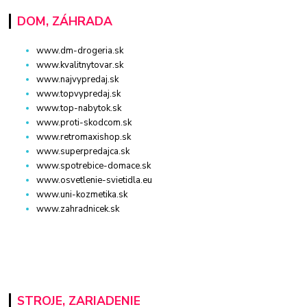
DOM, ZÁHRADA
www.dm-drogeria.sk
www.kvalitnytovar.sk
www.najvypredaj.sk
www.topvypredaj.sk
www.top-nabytok.sk
www.proti-skodcom.sk
www.retromaxishop.sk
www.superpredajca.sk
www.spotrebice-domace.sk
www.osvetlenie-svietidla.eu
www.uni-kozmetika.sk
www.zahradnicek.sk
STROJE, ZARIADENIE