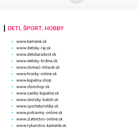
DETI, ŠPORT, HOBBY
www.kamenik.sk
www.detsky-raj.sk
www.detskaradost.sk
www.detsky-hrdina.sk
www.domaci-milacik.sk
www.hracky-online.sk
www.kupelna.shop
www.stonshop.sk
www.sanita-kupelne.sk
www.skolsky-batoh.sk
www.sportaturistika.sk
www.potraviny-online.sk
www.zlatnictvo-online.sk
www.rybarstvo-kamenik.sk