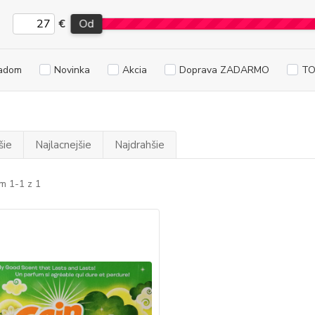
€
Od
adom
Novinka
Akcia
Doprava ZADARMO
TO
šie
Najlacnejšie
Najdrahšie
m 1-1 z 1