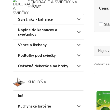
DEKORÁCIE A SVIEČKY NA
HROBY
Cena:
Svietniky - kahance
Skl
Náplne do kahancov a
svietnikov
Vence a ikebany
Najnov
Podložky pod sviečky
Zobrazuje
Ostatné dekorácie na hroby
KUCHYŇA
Iné
Kuchynské batérie