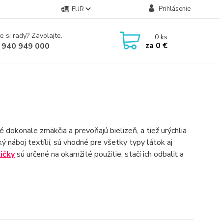
Prihlásenie
EUR
e si rady? Zavolajte.
0
ks
za
0 €
 940 949 000
ré dokonale zmäkčia a prevoňajú bielizeň, a tiež urýchlia
ý náboj textílií, sú vhodné pre všetky typy látok aj
ičky
sú určené na okamžité použitie, stačí ich odbaliť a