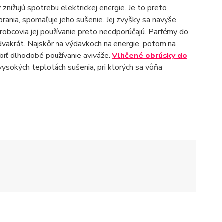
 znižujú spotrebu elektrickej energie. Je to preto,
prania, spomaľuje jeho sušenie. Jej zvyšky sa navyše
výrobcovia jej používanie preto neodporúčajú. Parfémy do
dvakrát. Najskôr na výdavkoch na energie, potom na
biť dlhodobé používanie aviváže.
Vlhčené obrúsky do
 vysokých teplotách sušenia, pri ktorých sa vôňa