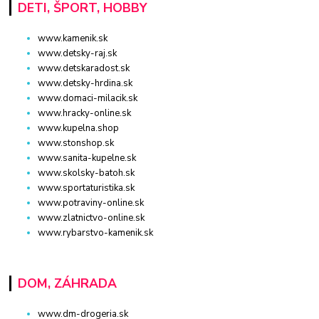
DETI, ŠPORT, HOBBY
www.kamenik.sk
www.detsky-raj.sk
www.detskaradost.sk
www.detsky-hrdina.sk
www.domaci-milacik.sk
www.hracky-online.sk
www.kupelna.shop
www.stonshop.sk
www.sanita-kupelne.sk
www.skolsky-batoh.sk
www.sportaturistika.sk
www.potraviny-online.sk
www.zlatnictvo-online.sk
www.rybarstvo-kamenik.sk
DOM, ZÁHRADA
www.dm-drogeria.sk