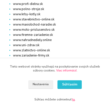
www.profi-dielna.sk
www.polno-stroje.sk
www.krby-kotly.sk
www.stavebnictvo-online.sk
www.maxiobchod-naradie.sk
www.moto-prislusenstvo.sk
www.firemne-zariadenie.sk
www.nahradnediely.online
www.uni-zdrav.sk
www.zlatnictvo-online.sk
www.zariadenie-firmy.sk
Tieto webové stránky využívajú na poskytovanie svojich služieb
súbory cookies.
Viac informácií
.
Kontakty
Súhlasím
Nastavenia
www.dm-drogeria.sk
Súhlas môžete odmietnuť
tu
.
Viktória
+421 940 949 000