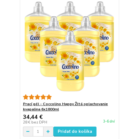
Prací gél - Coccolino Happy Žltá oplachovanie
kvapalina 6x1800ml
34,44 €
3-6 dní
28 €
bez DPH
Pridať do košíka