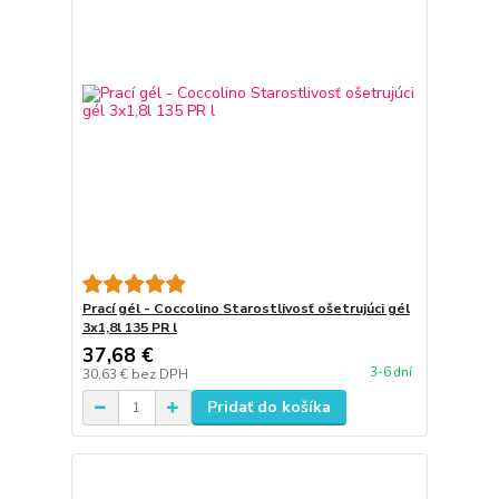
Prací gél - Coccolino Starostlivosť ošetrujúci gél
3x1,8l 135 PR l
37,68 €
3-6 dní
30,63 €
bez DPH
Pridať do košíka