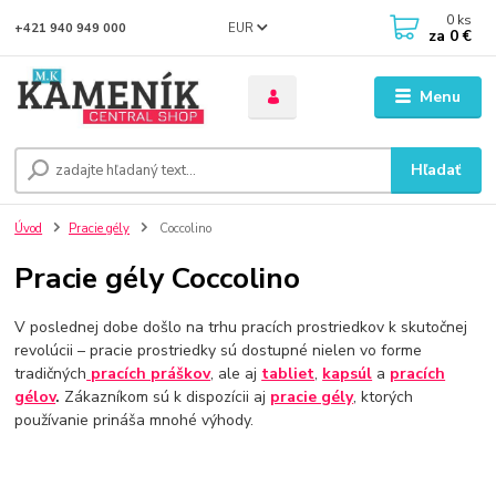
0
ks
EUR
+421 940 949 000
za
0 €
Menu
Hľadať
Úvod
Pracie gély
Coccolino
Pracie gély Coccolino
V poslednej dobe došlo na trhu pracích prostriedkov k skutočnej
revolúcii – pracie prostriedky sú dostupné nielen vo forme
tradičných
pracích práškov
, ale aj
tabliet
,
kapsúl
a
pracích
gélov
.
Zákazníkom sú k dispozícii aj
pracie gély
, ktorých
používanie prináša mnohé výhody.