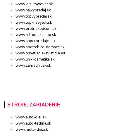
www.kvalitnytovar.sk
www.najvypredaj.sk
www.topvypredaj.sk
www.top-nabytok.sk
www.proti-skodcom.sk
www.retromaxishop.sk
www.superpredajca.sk
www.spotrebice-domace.sk
www.osvetlenie-svietidla.eu
www.uni-kozmetika.sk
www.zahradnicek.sk
STROJE, ZARIADENIE
www.auto-diel.sk
www.auto-techna.sk
www.moto-diel.sk