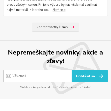
predovšetkým cenou. Pri jeho výbere by nás však mal zaujímať
najmä materiál, z ktorého bol ...
čítať celé
Zobraziť všetky články
Nepremeškajte novinky, akcie a
zľavy!
Prihlásiť sa
Môžete sa kedykoľvek odhlásiť. Zasielame raz za 14 dní.