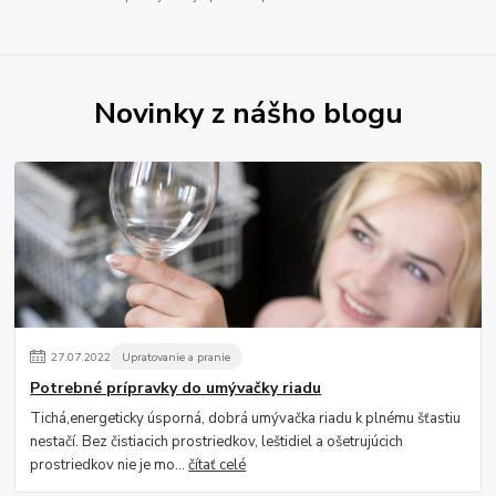
Novinky z nášho blogu
27
.
07
.
2022
Upratovanie a pranie
Potrebné prípravky do umývačky riadu
Tichá,energeticky úsporná, dobrá umývačka riadu k plnému šťastiu
nestačí. Bez čistiacich prostriedkov, leštidiel a ošetrujúcich
prostriedkov nie je mo...
čítať celé