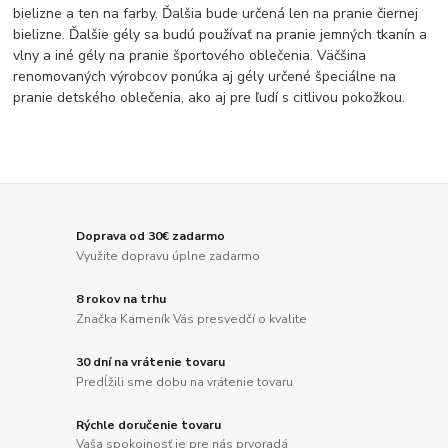
bielizne a ten na farby. Ďalšia bude určená len na pranie čiernej
bielizne. Ďalšie gély sa budú používať na pranie jemných tkanín a
vlny a iné gély na pranie športového oblečenia. Väčšina
renomovaných výrobcov ponúka aj gély určené špeciálne na
pranie detského oblečenia, ako aj pre ľudí s citlivou pokožkou.
Doprava od 30€ zadarmo
Využite dopravu úplne zadarmo
8 rokov na trhu
Značka Kameník Vás presvedčí o kvalite
30 dní na vrátenie tovaru
Predĺžili sme dobu na vrátenie tovaru
Rýchle doručenie tovaru
Vaša spokojnosť je pre nás prvoradá