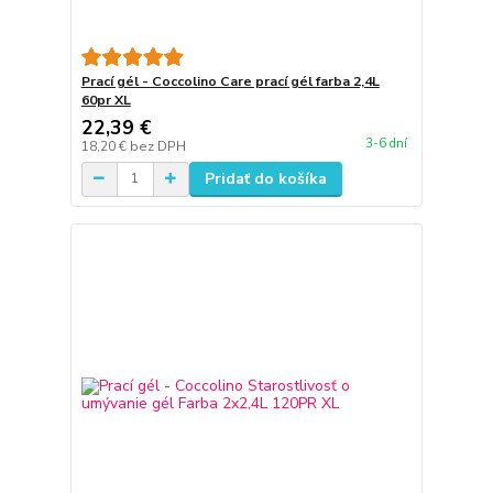
Prací gél - Coccolino Care prací gél farba 2,4L
60pr XL
22,39 €
3-6 dní
18,20 €
bez DPH
Pridať do košíka