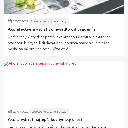
27
.
07
.
2022
Vodovodné batérie a drezy
Ako efektívne vyčistiť umývadlo od usadenín
Udržiavaný, čistý drez poteší oko krásnou žiarou a je skutočnou
ozdobou kuchyne. Udržiavať ho v dobrom stave nie je zložité,
pokiaľ sa oň pravidelne s...
čítať celé
27
.
07
.
2022
Vodovodné batérie a drezy
Ako si vybrať najlepší kuchynský drez?
Kuchynské drezy dostupné na trhu sa líšia tvarom, farbou a