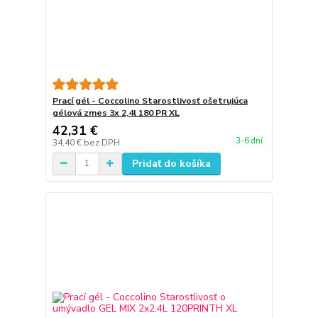
Prací gél - Coccolino Starostlivosť ošetrujúca
gélová zmes 3x 2,4l 180 PR XL
42,31 €
3-6 dní
34,40 €
bez DPH
Pridať do košíka