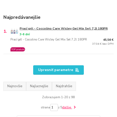
Najpredávanejšie
Prací gél - Coccolino Care Wicley Gel Mix Set 7,2l 180PR
1.
3-6 dní
Prací gél - Coccolino Care Wicley Gel Mix Set 7,2l 180PR
45,56 €
37,04 € bez DPH
TOP produkt
Upresniť parametre
Najnovšie
Najlacnejšie
Najdrahšie
Zobrazujem 1-20 z 98
strana
z 5
ďalšie