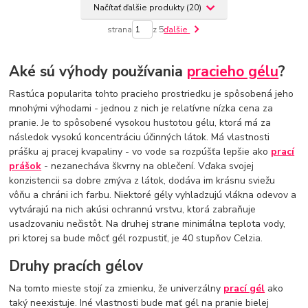
Načítať ďalšie produkty (20)
strana
z 5
ďalšie
Aké sú výhody používania
pracieho gélu
?
Rastúca popularita tohto pracieho prostriedku je spôsobená jeho
mnohými výhodami - jednou z nich je relatívne nízka cena za
pranie. Je to spôsobené vysokou hustotou gélu, ktorá má za
následok vysokú koncentráciu účinných látok. Má vlastnosti
prášku aj pracej kvapaliny - vo vode sa rozpúšťa lepšie ako
prací
prášok
- nezanecháva škvrny na oblečení. Vďaka svojej
konzistencii sa dobre zmýva z látok, dodáva im krásnu sviežu
vôňu a chráni ich farbu. Niektoré gély vyhladzujú vlákna odevov a
vytvárajú na nich akúsi ochrannú vrstvu, ktorá zabraňuje
usadzovaniu nečistôt. Na druhej strane minimálna teplota vody,
pri ktorej sa bude môcť gél rozpustiť, je 40 stupňov Celzia.
Druhy pracích gélov
Na tomto mieste stojí za zmienku, že univerzálny
prací gél
ako
taký neexistuje. Iné vlastnosti bude mať gél na pranie bielej