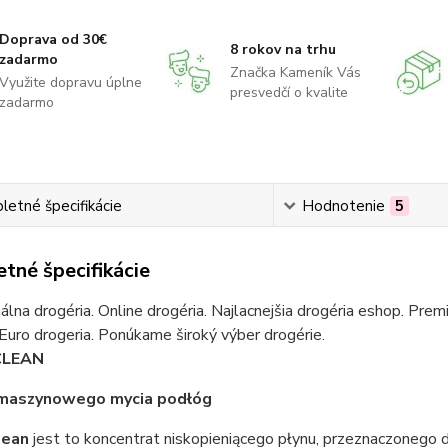
Doprava od 30€
8 rokov na trhu
zadarmo
Značka Kameník Vás
Využite dopravu úplne
presvedčí o kvalite
zadarmo
etné špecifikácie
Hodnotenie
5
tné špecifikácie
álna drogéria. Online drogéria. Najlacnejšia drogéria eshop. Pre
 Euro drogeria. Ponúkame široký výber drogérie.
CLEAN
 maszynowego mycia podłóg
lean
jest to koncentrat niskopieniącego płynu, przeznaczoneg