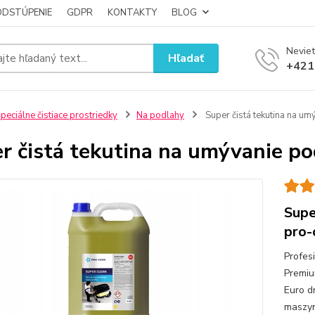
ODSTÚPENIE
GDPR
KONTAKTY
BLOG
Neviet
Hľadať
+421
peciálne čistiace prostriedky
Na podlahy
Super čistá tekutina na u
r čistá tekutina na umývanie p
Supe
pro-
Profes
Premiu
Euro d
maszyn