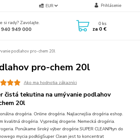
Prihlásenie
EUR
e si rady? Zavolajte.
0
ks
za
0 €
 940 949 000
mývanie podlahov pro-chem 20l
odlahov pro-chem 20l
Ako ma hodnotia zákazníci
r čistá tekutina na umývanie podlahov
chem 20l
ionálna drogéria. Online drogéria. Najlacnejšia drogéria eshop.
m kvalitná drogéria. Vypredaj drogerie. Nemecká drogéria.
rogeria. Ponúkame široký výber drogérie.SUPER CLEANPłyn do
owego mycia podłógSuper Clean jest to koncentrat