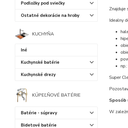
Podložky pod sviečky
Znajduje
Ostatné dekorácie na hroby
Idealny d
hal
KUCHYŇA
hip
obi
Iné
obi
pow
Kuchynské batérie
np.
Kuchynské drezy
Super Cl
Pozostawi
KÚPEĽŇOVÉ BATÉRIE
Sposób u
W zależn
Batérie - súpravy
Bidetové batérie