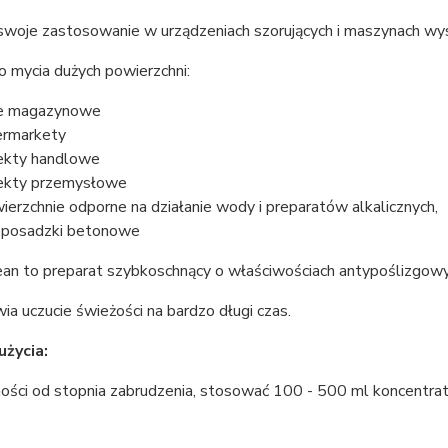
 swoje zastosowanie w urządzeniach szorujących i maszynach wy
o mycia dużych powierzchni:
e magazynowe
ermarkety
ekty handlowe
ekty przemysłowe
ierzchnie odporne na działanie wody i preparatów alkalicznych,
: posadzki betonowe
ean to preparat szybkoschnący o właściwościach antypoślizgowy
a uczucie świeżości na bardzo długi czas.
życia:
ości od stopnia zabrudzenia, stosować 100 - 500 ml koncentrat