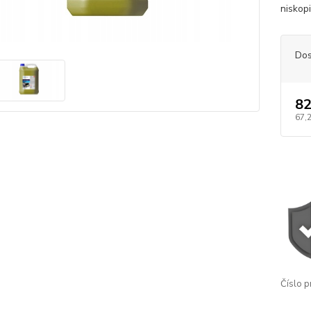
niskop
Dos
82
67,
Číslo p