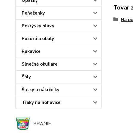
Opasky
Tovar 
Peňaženky
Na p
Pokrývky hlavy
Puzdrá a obaly
Rukavice
Slnečné okuliare
Šály
Šatky a nákrčníky
Traky na nohavice
PRANIE