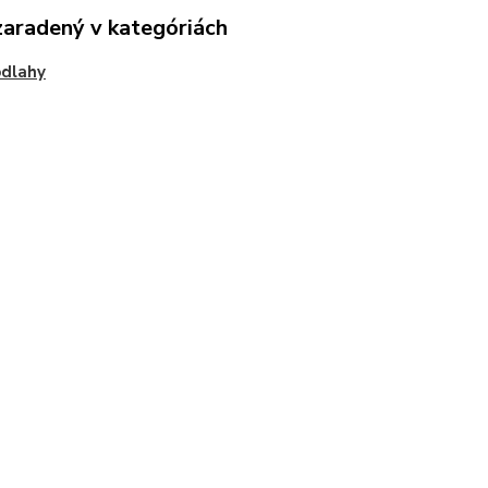
zaradený v kategóriách
odlahy