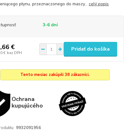
ieniącego płynu, przeznaczonego do maszy...
celý popis
tupnosť
3-6 dní
,66 €
Pridať do košíka
20 €
bez DPH
Tento mesiac zakúpili 38 zákazníci.
Ochrana
kupujúcého
roduktu:
9932091956