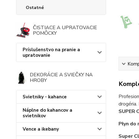
Ostatné
ČISTIACE A UPRATOVACIE
POMÔCKY
Príslušenstvo na pranie a
upratovanie
Kompl
DEKORÁCIE A SVIEČKY NA
HROBY
Komple
Profesion
Svietniky - kahance
drogéria.
Náplne do kahancov a
SUPER 
svietnikov
Płyn do
Vence a ikebany
Super C