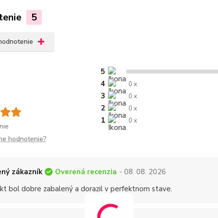
tenie
5
 hodnotenie
5
4
0 x
3
0 x
2
0 x
1
0 x
nie
me hodnotenie?
Overená recenzia
ný zákazník
- 08. 08. 2026
kt bol dobre zabalený a dorazil v perfektnom stave.