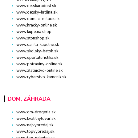
www.detskaradost.sk
www.detsky-hrdina.sk
www.domaci-milacik.sk
www.hracky-online.sk
www.kupelna.shop
www.stonshop.sk
www.sanita-kupelne.sk
www.skolsky-batoh.sk
www.sportaturistika.sk
www.potraviny-online.sk
www.zlatnictvo-online.sk
www.rybarstvo-kamenik.sk
DOM, ZÁHRADA
www.dm-drogeria.sk
www.kvalitnytovar.sk
www.najvypredaj.sk
www.topvypredaj.sk
www.top-nabytok.sk