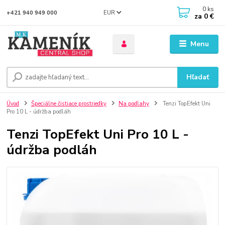
0
ks
EUR
+421 940 949 000
za
0 €
Menu
Hľadať
Úvod
Špeciálne čistiace prostriedky
Na podlahy
Tenzi TopEfekt Uni
Pro 10 L - údržba podláh
Tenzi TopEfekt Uni Pro 10 L -
údržba podláh