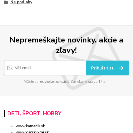
Na podlahy
Nepremeškajte novinky, akcie a
zľavy!
Prihlásiť sa
Môžete sa kedykoľvek odhlásiť. Zasielame raz za 14 dní.
DETI, ŠPORT, HOBBY
www.kamenik.sk
www.detsky-raj.sk