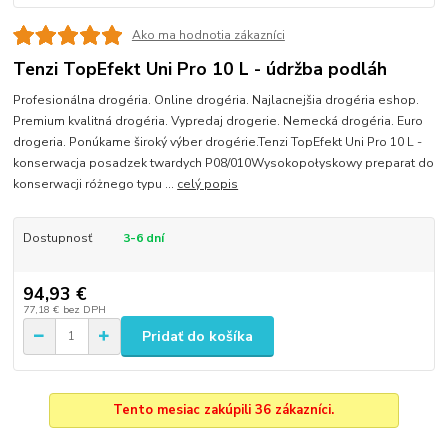
Ako ma hodnotia zákazníci
Tenzi TopEfekt Uni Pro 10 L - údržba podláh
Profesionálna drogéria. Online drogéria. Najlacnejšia drogéria eshop.
Premium kvalitná drogéria. Vypredaj drogerie. Nemecká drogéria. Euro
drogeria. Ponúkame široký výber drogérie.Tenzi TopEfekt Uni Pro 10 L -
konserwacja posadzek twardych P08/010Wysokopołyskowy preparat do
konserwacji różnego typu ...
celý popis
Dostupnosť
3-6 dní
94,93 €
77,18 €
bez DPH
Pridať do košíka
Tento mesiac zakúpili 36 zákazníci.