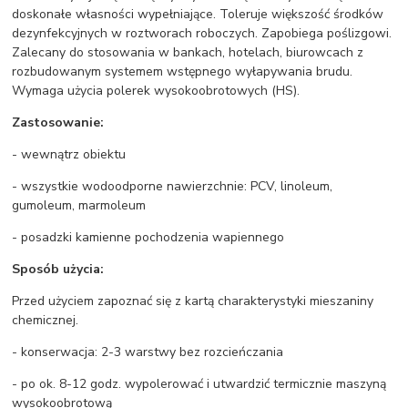
doskonałe własności wypełniające. Toleruje większość środków
dezynfekcyjnych w roztworach roboczych. Zapobiega poślizgowi.
Zalecany do stosowania w bankach, hotelach, biurowcach z
rozbudowanym systemem wstępnego wyłapywania brudu.
Wymaga użycia polerek wysokoobrotowych (HS).
Zastosowanie:
- wewnątrz obiektu
- wszystkie wodoodporne nawierzchnie: PCV, linoleum,
gumoleum, marmoleum
- posadzki kamienne pochodzenia wapiennego
Sposób użycia:
Przed użyciem zapoznać się z kartą charakterystyki mieszaniny
chemicznej.
- konserwacja: 2-3 warstwy bez rozcieńczania
- po ok. 8-12 godz. wypolerować i utwardzić termicznie maszyną
wysokoobrotową