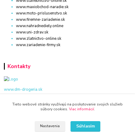
www.stavebnictvo-online.sk
www.maxiobchod-naradie.sk
www.moto-prislusenstvo.sk
www.firemne-zariadenie.sk
www.nahradnediely.online
www.uni-zdrav.sk
www.zlatnictvo-online.sk
www.zariadenie-firmy.sk
Kontakty
www.dm-drogeria.sk
Viktória
Tieto webové stránky využívajú na poskytovanie svojich služieb
+421 940 949 000
súbory cookies.
Viac informácií
.
info@kamenik.sk
Súhlasím
Nastavenia