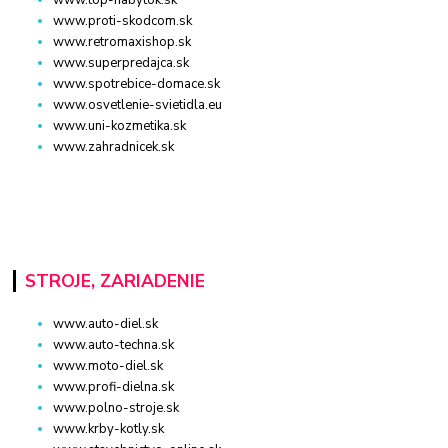
www.proti-skodcom.sk
www.retromaxishop.sk
www.superpredajca.sk
www.spotrebice-domace.sk
www.osvetlenie-svietidla.eu
www.uni-kozmetika.sk
www.zahradnicek.sk
STROJE, ZARIADENIE
www.auto-diel.sk
www.auto-techna.sk
www.moto-diel.sk
www.profi-dielna.sk
www.polno-stroje.sk
www.krby-kotly.sk