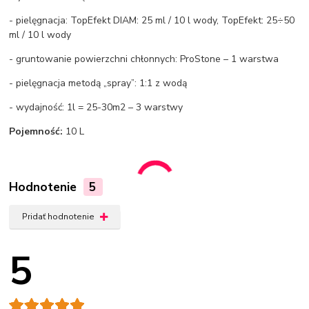
- pielęgnacja: TopEfekt DIAM: 25 ml / 10 l wody, TopEfekt: 25÷50
ml / 10 l wody
- gruntowanie powierzchni chłonnych: ProStone – 1 warstwa
- pielęgnacja metodą „spray”: 1:1 z wodą
- wydajność: 1l = 25-30m2 – 3 warstwy
Pojemność:
10 L
Hodnotenie
5
Pridať hodnotenie
5