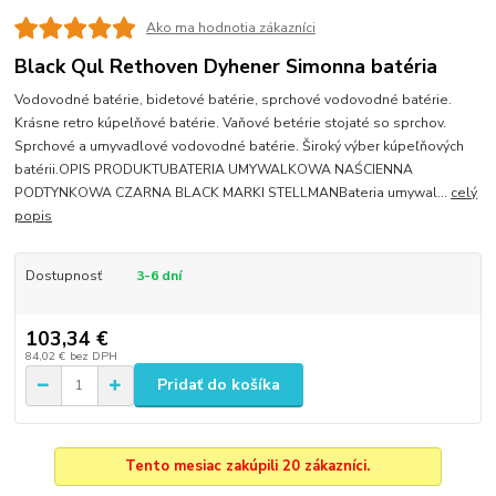
Ako ma hodnotia zákazníci
Black Qul Rethoven Dyhener Simonna batéria
Vodovodné batérie, bidetové batérie, sprchové vodovodné batérie.
Krásne retro kúpelňové batérie. Vaňové betérie stojaté so sprchov.
Sprchové a umyvadlové vodovodné batérie. Široký výber kúpeľňových
batérii.OPIS PRODUKTUBATERIA UMYWALKOWA NAŚCIENNA
PODTYNKOWA CZARNA BLACK MARKI STELLMANBateria umywal...
celý
popis
Dostupnosť
3-6 dní
103,34 €
84,02 €
bez DPH
Pridať do košíka
Tento mesiac zakúpili 20 zákazníci.