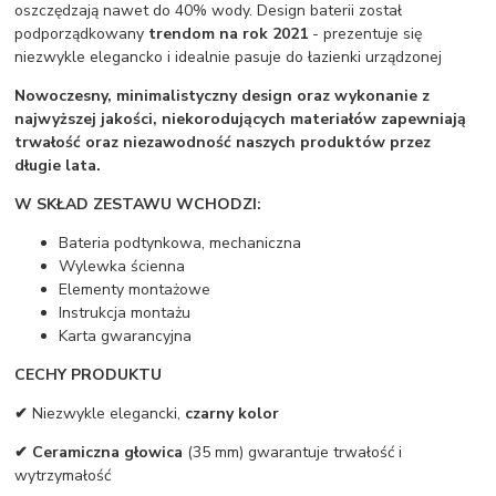
oszczędzają nawet do 40% wody. Design baterii został
podporządkowany
trendom na rok 2021
- prezentuje się
niezwykle elegancko i idealnie pasuje do łazienki urządzonej
Nowoczesny, minimalistyczny design oraz wykonanie z
najwyższej jakości, niekorodujących materiałów zapewniają
trwałość oraz niezawodność naszych produktów przez
długie lata.
W SKŁAD ZESTAWU WCHODZI:
Bateria podtynkowa, mechaniczna
Wylewka ścienna
Elementy montażowe
Instrukcja montażu
Karta gwarancyjna
CECHY PRODUKTU
✔
Niezwykle elegancki,
czarny kolor
✔
Ceramiczna głowica
(35 mm) gwarantuje trwałość i
wytrzymałość