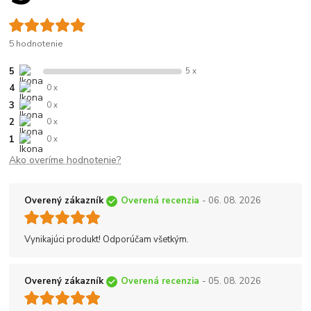
5 hodnotenie
5
5 x
4
0 x
3
0 x
2
0 x
1
0 x
Ako overíme hodnotenie?
Overený zákazník
Overená recenzia
- 06. 08. 2026
Vynikajúci produkt! Odporúčam všetkým.
Overený zákazník
Overená recenzia
- 05. 08. 2026