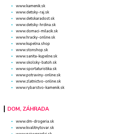
www.kamenik.sk
www.detsky-raj.sk
www.detskaradost.sk
www.detsky-hrdina.sk
www.domaci-milacik.sk
www.hracky-online.sk
www.kupelna.shop
www.stonshop.sk
www.sanita-kupelne.sk
www.skolsky-batoh.sk
www.sportaturistika.sk
www.potraviny-online.sk
www.zlatnictvo-online.sk
www.rybarstvo-kamenik.sk
DOM, ZÁHRADA
www.dm-drogeria.sk
www.kvalitnytovar.sk