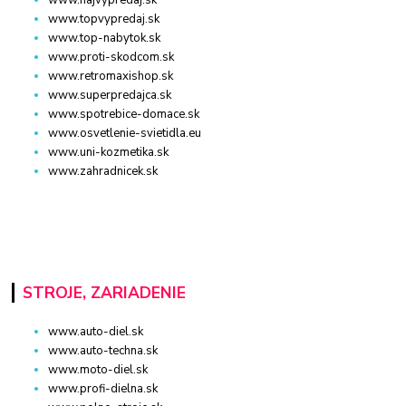
www.najvypredaj.sk
www.topvypredaj.sk
www.top-nabytok.sk
www.proti-skodcom.sk
www.retromaxishop.sk
www.superpredajca.sk
www.spotrebice-domace.sk
www.osvetlenie-svietidla.eu
www.uni-kozmetika.sk
www.zahradnicek.sk
STROJE, ZARIADENIE
www.auto-diel.sk
www.auto-techna.sk
www.moto-diel.sk
www.profi-dielna.sk