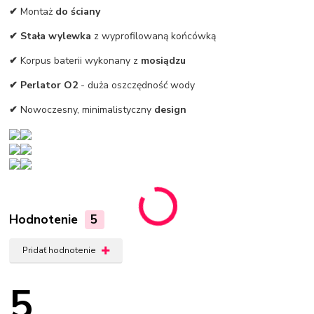
✔
Montaż
do ściany
✔
Stała wylewka
z wyprofilowaną końcówką
✔
Korpus baterii wykonany z
mosiądzu
✔ Perlator O2
- duża oszczędność wody
✔
Nowoczesny, minimalistyczny
design
Hodnotenie
5
Pridať hodnotenie
5