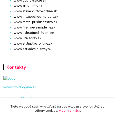
www.polno-stroje.sk
www.krby-kotly.sk
www.stavebnictvo-online.sk
www.maxiobchod-naradie.sk
www.moto-prislusenstvo.sk
www.firemne-zariadenie.sk
www.nahradnediely.online
www.uni-zdrav.sk
www.zlatnictvo-online.sk
www.zariadenie-firmy.sk
Kontakty
www.dm-drogeria.sk
Viktória
+421 940 949 000
Tieto webové stránky využívajú na poskytovanie svojich služieb
súbory cookies.
Viac informácií
.
info@kamenik.sk