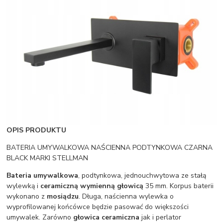
OPIS PRODUKTU
BATERIA UMYWALKOWA NAŚCIENNA PODTYNKOWA CZARNA
BLACK MARKI STELLMAN
Bateria umywalkowa
, podtynkowa, jednouchwytowa ze stałą
wylewką i
ceramiczną wymienną głowicą
35 mm. Korpus baterii
wykonano z
mosiądzu
. Długa, naścienna wylewka o
wyprofilowanej końcówce będzie pasować do większości
umywalek. Zarówno
głowica ceramiczna
jak i perlator