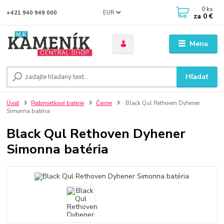
0
ks
EUR
+421 940 949 000
za
0 €
Menu
Hľadať
Úvod
Podomietkové batérie
Čierne
Black Qul Rethoven Dyhener
Simonna batéria
Black Qul Rethoven Dyhener
Simonna batéria