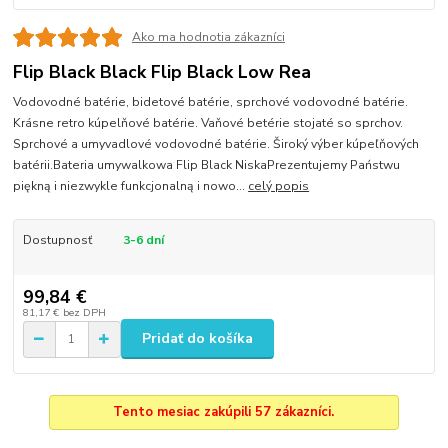
Ako ma hodnotia zákazníci
Flip Black Black Flip Black Low Rea
Vodovodné batérie, bidetové batérie, sprchové vodovodné batérie.
Krásne retro kúpelňové batérie. Vaňové betérie stojaté so sprchov.
Sprchové a umyvadlové vodovodné batérie. Široký výber kúpeľňových
batérii.Bateria umywalkowa Flip Black NiskaPrezentujemy Państwu
piękną i niezwykle funkcjonalną i nowo...
celý popis
Dostupnosť
3-6 dní
99,84 €
81,17 €
bez DPH
Pridať do košíka
Tento mesiac zakúpili 57 zákazníci.