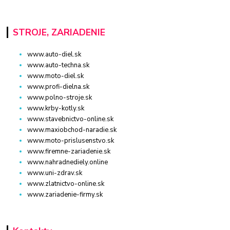
STROJE, ZARIADENIE
www.auto-diel.sk
www.auto-techna.sk
www.moto-diel.sk
www.profi-dielna.sk
www.polno-stroje.sk
www.krby-kotly.sk
www.stavebnictvo-online.sk
www.maxiobchod-naradie.sk
www.moto-prislusenstvo.sk
www.firemne-zariadenie.sk
www.nahradnediely.online
www.uni-zdrav.sk
www.zlatnictvo-online.sk
www.zariadenie-firmy.sk