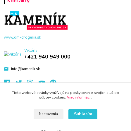
Kontakty
www.dm-drogeria.sk
Viktória
+421 940 949 000
info@kamenik.sk
Tieto webové stránky využívajú na poskytovanie svojich služieb
súbory cookies.
Viac informácií
.
© 2024 Všetky práva vyhradené KAMENIK.SK
Súhlasím
Nastavenia
Vytvorené na
Eshop-rychlo.sk