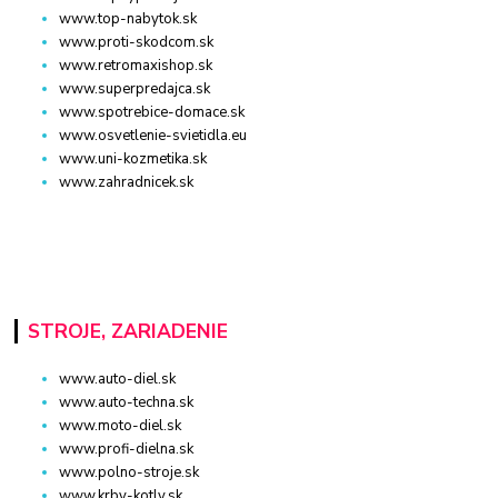
www.top-nabytok.sk
www.proti-skodcom.sk
www.retromaxishop.sk
www.superpredajca.sk
www.spotrebice-domace.sk
www.osvetlenie-svietidla.eu
www.uni-kozmetika.sk
www.zahradnicek.sk
STROJE, ZARIADENIE
www.auto-diel.sk
www.auto-techna.sk
www.moto-diel.sk
www.profi-dielna.sk
www.polno-stroje.sk
www.krby-kotly.sk