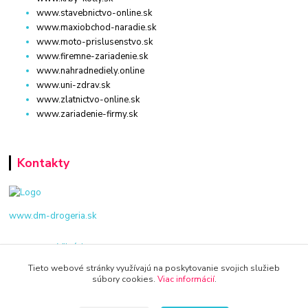
www.stavebnictvo-online.sk
www.maxiobchod-naradie.sk
www.moto-prislusenstvo.sk
www.firemne-zariadenie.sk
www.nahradnediely.online
www.uni-zdrav.sk
www.zlatnictvo-online.sk
www.zariadenie-firmy.sk
Kontakty
www.dm-drogeria.sk
Viktória
+421 940 949 000
Tieto webové stránky využívajú na poskytovanie svojich služieb
súbory cookies.
Viac informácií
.
info@kamenik.sk