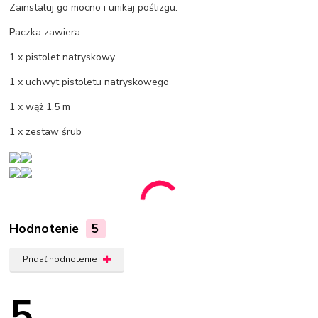
Zainstaluj go mocno i unikaj poślizgu.
Paczka zawiera:
1 x pistolet natryskowy
1 x uchwyt pistoletu natryskowego
1 x wąż 1,5 m
1 x zestaw śrub
Hodnotenie
5
Pridať hodnotenie
5