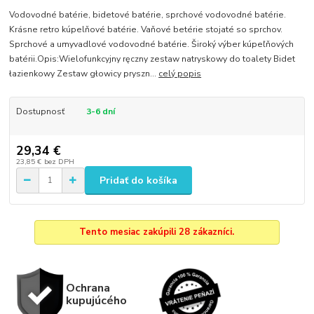
Vodovodné batérie, bidetové batérie, sprchové vodovodné batérie.
Krásne retro kúpelňové batérie. Vaňové betérie stojaté so sprchov.
Sprchové a umyvadlové vodovodné batérie. Široký výber kúpeľňových
batérii.Opis:Wielofunkcyjny ręczny zestaw natryskowy do toalety Bidet
łazienkowy Zestaw głowicy pryszn...
celý popis
Dostupnosť
3-6 dní
29,34 €
23,85 €
bez DPH
Pridať do košíka
Tento mesiac zakúpili 28 zákazníci.
Ochrana
kupujúcého