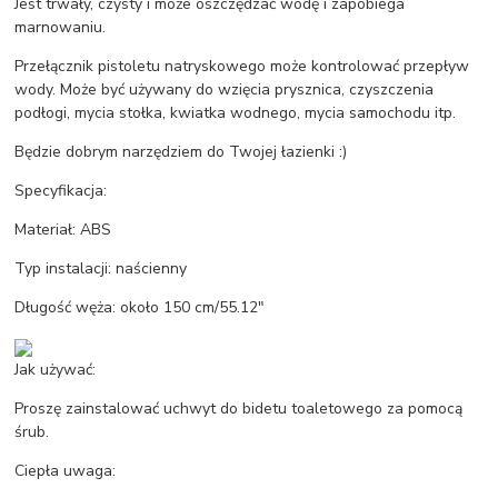
Jest trwały, czysty i może oszczędzać wodę i zapobiega
marnowaniu.
Przełącznik pistoletu natryskowego może kontrolować przepływ
wody. Może być używany do wzięcia prysznica, czyszczenia
podłogi, mycia stołka, kwiatka wodnego, mycia samochodu itp.
Będzie dobrym narzędziem do Twojej łazienki :)
Specyfikacja:
Materiał: ABS
Typ instalacji: naścienny
Długość węża: około 150 cm/55.12"
Jak używać:
Proszę zainstalować uchwyt do bidetu toaletowego za pomocą
śrub.
Ciepła uwaga: