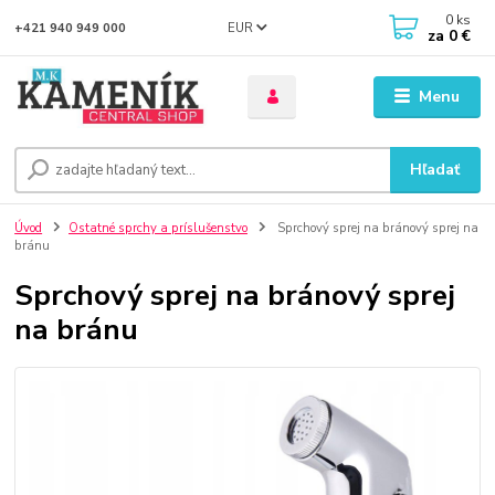
0
ks
EUR
+421 940 949 000
za
0 €
Menu
Hľadať
Úvod
Ostatné sprchy a príslušenstvo
Sprchový sprej na bránový sprej na
bránu
Sprchový sprej na bránový sprej
na bránu