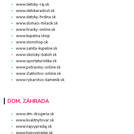
www.detsky-raj.sk
www.detskaradost.sk
www.detsky-hrdina.sk
www.domaci-milacik.sk
www.hracky-online.sk
www.kupelna.shop
www.stonshop.sk
www.sanita-kupelne.sk
www.skolsky-batoh.sk
www.sportaturistika.sk
www.potraviny-online.sk
www.zlatnictvo-online.sk
www.rybarstvo-kamenik.sk
DOM, ZÁHRADA
www.dm-drogeria.sk
www.kvalitnytovar.sk
www.najvypredaj.sk
www.topvypredaj.sk