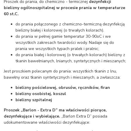
Proszek do prania, do chemiczno - termicznej
dezynfekcji
bielizny ogólnoszpitalnej w procesie prania w temperaturze
60 st.C.
do prania połączonego z chemiczno-termiczną dezynfekcją
bielizny białej i kolorowej (o trwałych kolorach).
do prania w pełnej gamie temperatur 30-90oC i we
wszystkich zakresach twardości wody. Nadaje się do
prania we wszystkich typach pralek i pralnic;
do prania białej i kolorowej (o trwałych kolorach) bielizny z
tkanin bawełnianych, lnianych, syntetycznych i mieszanych;
Jest proszkiem polecanym do prania: wszystkich tkanin z lnu,
bawełny oraz tkanin syntetycznych i mieszanych, a zwłaszcza:
bielizny pościelowej, obrusów, ręczników, firan
bielizny osobistej, koszul
bielizny szpitalnej
Proszek „Barlon - Extra D” ma właściwości piorące,
dezynfekujące i wybielające.
„Barlon Extra D” posiada
udokumentowane właściwości dezynfekujące: