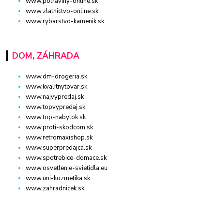
www.potraviny-online.sk
www.zlatnictvo-online.sk
www.rybarstvo-kamenik.sk
DOM, ZÁHRADA
www.dm-drogeria.sk
www.kvalitnytovar.sk
www.najvypredaj.sk
www.topvypredaj.sk
www.top-nabytok.sk
www.proti-skodcom.sk
www.retromaxishop.sk
www.superpredajca.sk
www.spotrebice-domace.sk
www.osvetlenie-svietidla.eu
www.uni-kozmetika.sk
www.zahradnicek.sk