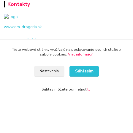
Kontakty
www.dm-drogeria.sk
Viktória
+421 940 949 000
Tieto webové stránky využívajú na poskytovanie svojich služieb
súbory cookies.
Viac informácií
.
info@kamenik.sk
Súhlasím
Nastavenia
Súhlas môžete odmietnuť
tu
.
© 2024 Všetky práva vyhradené KAMENIK.SK
Vytvorené na
Eshop-rychlo.sk