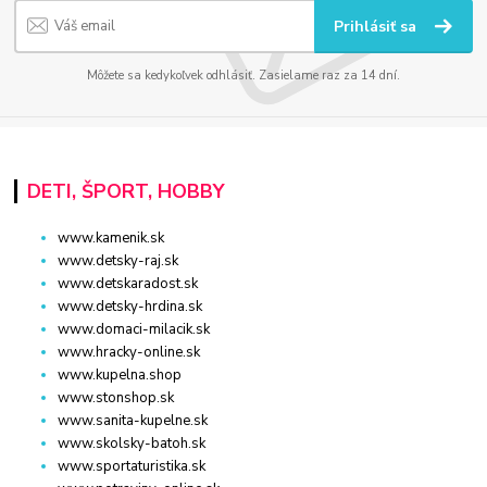
Prihlásiť sa
Môžete sa kedykoľvek odhlásiť. Zasielame raz za 14 dní.
DETI, ŠPORT, HOBBY
www.kamenik.sk
www.detsky-raj.sk
www.detskaradost.sk
www.detsky-hrdina.sk
www.domaci-milacik.sk
www.hracky-online.sk
www.kupelna.shop
www.stonshop.sk
www.sanita-kupelne.sk
www.skolsky-batoh.sk
www.sportaturistika.sk