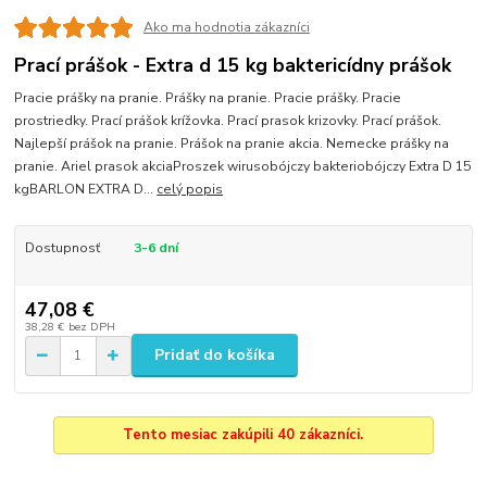
Ako ma hodnotia zákazníci
Prací prášok - Extra d 15 kg baktericídny prášok
Pracie prášky na pranie. Prášky na pranie. Pracie prášky. Pracie
prostriedky. Prací prášok krížovka. Prací prasok krizovky. Prací prášok.
Najlepší prášok na pranie. Prášok na pranie akcia. Nemecke prášky na
pranie. Ariel prasok akciaProszek wirusobójczy bakteriobójczy Extra D 15
kgBARLON EXTRA D...
celý popis
Dostupnosť
3-6 dní
47,08 €
38,28 €
bez DPH
Pridať do košíka
Tento mesiac zakúpili 40 zákazníci.