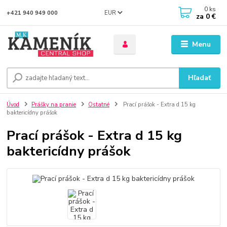
0
ks
EUR
+421 940 949 000
za
0 €
Menu
Hľadať
Úvod
Prášky na pranie
Ostatné
Prací prášok - Extra d 15 kg
baktericídny prášok
Prací prášok - Extra d 15 kg
baktericídny prášok