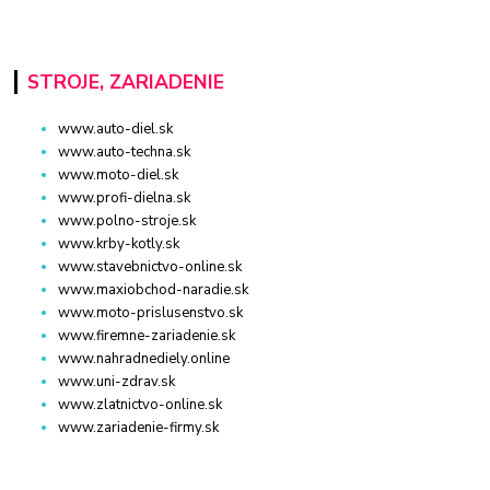
STROJE, ZARIADENIE
www.auto-diel.sk
www.auto-techna.sk
www.moto-diel.sk
www.profi-dielna.sk
www.polno-stroje.sk
www.krby-kotly.sk
www.stavebnictvo-online.sk
www.maxiobchod-naradie.sk
www.moto-prislusenstvo.sk
www.firemne-zariadenie.sk
www.nahradnediely.online
www.uni-zdrav.sk
www.zlatnictvo-online.sk
www.zariadenie-firmy.sk