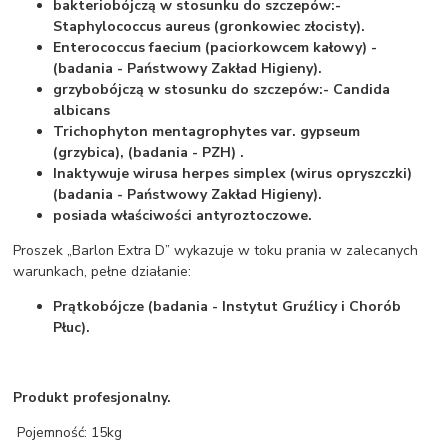
bakteriobójczą w stosunku do szczepów:
-
Staphylococcus aureus (gronkowiec złocisty).
Enterococcus faecium (paciorkowcem kałowy) -
(badania - Państwowy Zakład Higieny).
grzybobójczą w stosunku do szczepów:
- Candida
albicans
Trichophyton mentagrophytes var. gypseum
(grzybica), (badania - PZH) .
Inaktywuje wirusa herpes simplex (wirus opryszczki)
(badania - Państwowy Zakład Higieny).
posiada właściwości antyroztoczowe.
Proszek „Barlon Extra D” wykazuje w toku prania w zalecanych
warunkach, pełne działanie:
Prątkobójcze (badania - Instytut Gruźlicy i Chorób
Płuc).
Produkt profesjonalny.
Pojemność: 15kg