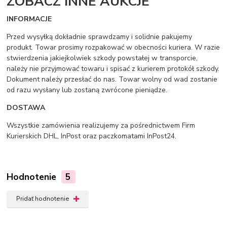
ZOBACZ INNE AUKCJE
INFORMACJE
Przed wysyłką dokładnie sprawdzamy i solidnie pakujemy
produkt. Towar prosimy rozpakować w obecności kuriera. W razie
stwierdzenia jakiejkolwiek szkody powstałej w transporcie,
należy nie przyjmować towaru i spisać z kurierem protokół szkody.
Dokument należy przesłać do nas. Towar wolny od wad zostanie
od razu wysłany lub zostaną zwrócone pieniądze.
DOSTAWA
Wszystkie zamówienia realizujemy za pośrednictwem Firm
Kurierskich DHL, InPost oraz paczkomatami InPost24.
Hodnotenie
5
Pridať hodnotenie