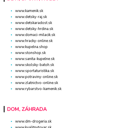
www.kamenik.sk
www.detsky-raj.sk
www.detskaradost.sk
www.detsky-hrdina.sk
www.domaci-milacik.sk
www.hracky-online.sk
www.kupelna.shop
www.stonshop.sk
www.sanita-kupelne.sk
www.skolsky-batoh.sk
www.sportaturistika.sk
www.potraviny-online.sk
www.zlatnictvo-online.sk
www.rybarstvo-kamenik.sk
DOM, ZÁHRADA
www.dm-drogeria.sk
www.kvalitnytovar.sk