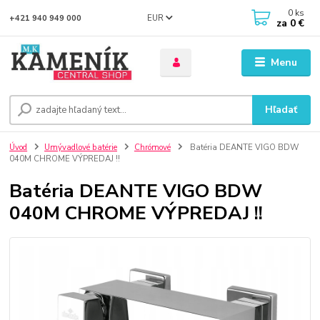
0
ks
EUR
+421 940 949 000
za
0 €
Menu
Hľadať
Úvod
Umývadlové batérie
Chrómové
Batéria DEANTE VIGO BDW
040M CHROME VÝPREDAJ !!
Batéria DEANTE VIGO BDW
040M CHROME VÝPREDAJ !!