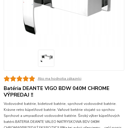
Ako ma hodnotia zákazníci
Batéria DEANTE VIGO BDW 040M CHROME
VÝPREDAJ !!
Vodovodné batérie, bidetové batérie, sprchové vodovodné batérie.
Krásne retro kúpelňové batérie. Vaňové betérie stojaté so sprchov.
Sprchové a umyvadlové vodovodné batérie. Široký výber kúpeľňových
batérii.BATERIA DEANTE VALEO NATRYSKOWA BDV 040M
CHROMWYPRZEDAŻ EKSPOZYCJI !!!Na tej aukcji oferujemy ...
celý popis