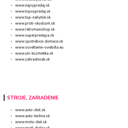
www.najvypredaj.sk
www.topvypredaj.sk
www.top-nabytok.sk
www.proti-skodcom.sk
www.retromaxishop.sk
www.superpredajca.sk
www.spotrebice-domace.sk
www.osvetlenie-svietidla.eu
www.uni-kozmetika.sk
www.zahradnicek.sk
STROJE, ZARIADENIE
www.auto-diel.sk
www.auto-techna.sk
www.moto-diel.sk
www.profi-dielna.sk