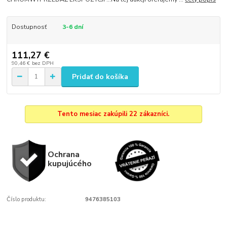
Dostupnosť
3-6 dní
111,27 €
90,46 €
bez DPH
Pridať do košíka
Tento mesiac zakúpili 22 zákazníci.
Ochrana
kupujúcého
Číslo produktu:
9476385103