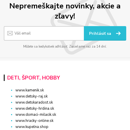
Nepremeškajte novinky, akcie a
zľavy!
Prihlásiť sa
Môžete sa kedykoľvek odhlásiť. Zasielame raz za 14 dní.
DETI, ŠPORT, HOBBY
www.kamenik.sk
www.detsky-raj.sk
www.detskaradost.sk
www.detsky-hrdina.sk
www.domaci-milacik.sk
www.hracky-online.sk
www.kupelna.shop