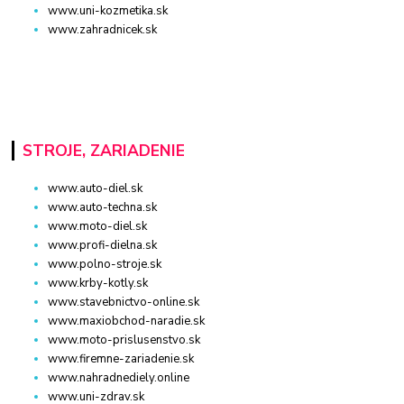
www.uni-kozmetika.sk
www.zahradnicek.sk
STROJE, ZARIADENIE
www.auto-diel.sk
www.auto-techna.sk
www.moto-diel.sk
www.profi-dielna.sk
www.polno-stroje.sk
www.krby-kotly.sk
www.stavebnictvo-online.sk
www.maxiobchod-naradie.sk
www.moto-prislusenstvo.sk
www.firemne-zariadenie.sk
www.nahradnediely.online
www.uni-zdrav.sk