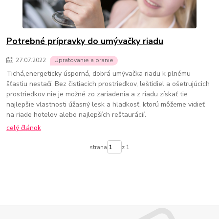
Potrebné prípravky do umývačky riadu
27
.
07
.
2022
Upratovanie a pranie
Tichá,energeticky úsporná, dobrá umývačka riadu k plnému
šťastiu nestačí. Bez čistiacich prostriedkov, leštidiel a ošetrujúcich
prostriedkov nie je možné zo zariadenia a z riadu získať tie
najlepšie vlastnosti úžasný lesk a hladkosť, ktorú môžeme vidieť
na riade hotelov alebo najlepších reštaurácií.
celý článok
strana
z 1