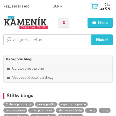
0
ks
EUR
+421 940 949 000
za
0 €
Menu
Hľadať
Kategórie blogu
Upratovanie a pranie
Vodovodné batérie a drezy
Štítky blogu
Čistiace prostriedky
pracie prášky
kapsuly na pranie
gély na pranie
prací prostriedok
odstraňovač škvŕn
metly
mopy