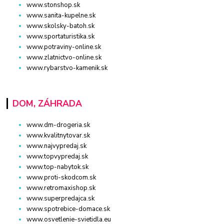
www.stonshop.sk
www.sanita-kupelne.sk
www.skolsky-batoh.sk
www.sportaturistika.sk
www.potraviny-online.sk
www.zlatnictvo-online.sk
www.rybarstvo-kamenik.sk
DOM, ZÁHRADA
www.dm-drogeria.sk
www.kvalitnytovar.sk
www.najvypredaj.sk
www.topvypredaj.sk
www.top-nabytok.sk
www.proti-skodcom.sk
www.retromaxishop.sk
www.superpredajca.sk
www.spotrebice-domace.sk
www.osvetlenie-svietidla.eu