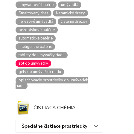
umývadlové batérie
umývadlá
Smaltovaný drez
Keramické drezy
nerezové umývadlá
čistenie drezov
bezdotykové batérie
automatické batérie
inteligentné batérie
tablety do umývačky riadu
soľ do umývačky
gély do umývačiek riadu
oplachovacie prostriedky do umývačiek
riadu
ČISTIACA CHÉMIA
Špeciálne čistiace prostriedky