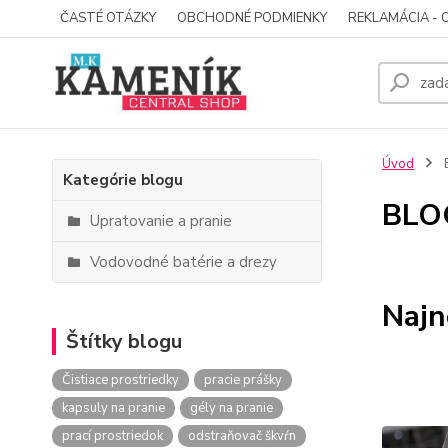
ČASTÉ OTÁZKY
OBCHODNÉ PODMIENKY
REKLAMÁCIA - 
Úvod
Kategórie blogu
BLO
Upratovanie a pranie
Vodovodné batérie a drezy
Najn
Štítky blogu
Čistiace prostriedky
pracie prášky
kapsuly na pranie
gély na pranie
prací prostriedok
odstraňovač škvŕn