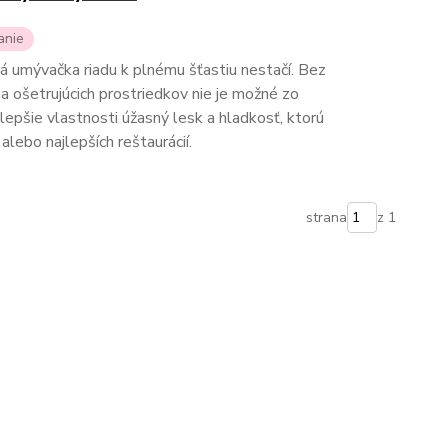
anie
á umývačka riadu k plnému šťastiu nestačí. Bez
l a ošetrujúcich prostriedkov nie je možné zo
ajlepšie vlastnosti úžasný lesk a hladkosť, ktorú
lebo najlepších reštaurácií.
strana
z 1