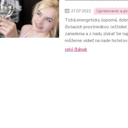
27
.
07
.
2022
Upratovanie a pr
Tichá,energeticky úsporná, dobr
čistiacich prostriedkov, leštidie
zariadenia a z riadu získať tie n
môžeme vidieť na riade hotelov a
celý článok