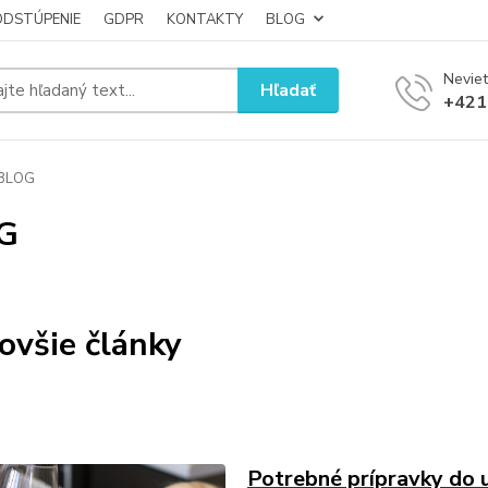
ODSTÚPENIE
GDPR
KONTAKTY
BLOG
Neviet
Hľadať
+421
BLOG
G
ovšie články
Potrebné prípravky do 