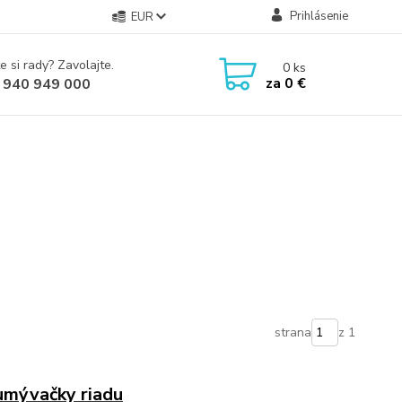
Prihlásenie
EUR
e si rady? Zavolajte.
0
ks
za
0 €
 940 949 000
strana
z 1
umývačky riadu