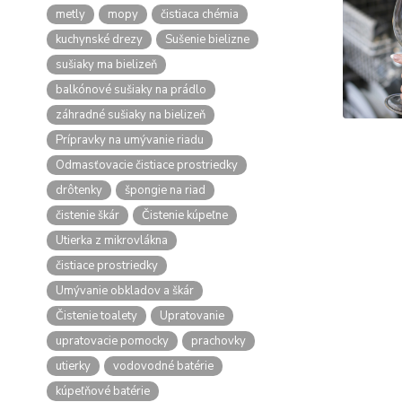
metly
mopy
čistiaca chémia
kuchynské drezy
Sušenie bielizne
sušiaky ma bielizeň
balkónové sušiaky na prádlo
záhradné sušiaky na bielizeň
Prípravky na umývanie riadu
Odmasťovacie čistiace prostriedky
drôtenky
špongie na riad
čistenie škár
Čistenie kúpeľne
Utierka z mikrovlákna
čistiace prostriedky
Umývanie obkladov a škár
Čistenie toalety
Upratovanie
upratovacie pomocky
prachovky
utierky
vodovodné batérie
kúpeľňové batérie