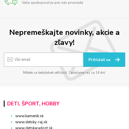
Vaša spokojnosť je pre nás prvoradá
Nepremeškajte novinky, akcie a
zľavy!
Prihlásiť sa
Môžete sa kedykoľvek odhlásiť. Zasielame raz za 14 dní.
DETI, ŠPORT, HOBBY
www.kamenik.sk
www.detsky-raj.sk
www.detskaradost.sk