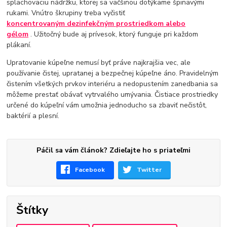
splachovaciu nádržku, ktorej sa väčšinou dotýkame špinavými
rukami. Vnútro škrupiny treba vyčistiť
koncentrovaným
dezinfekčným prostriedkom alebo
gélom
. Užitočný bude aj prívesok, ktorý funguje pri každom
plákaní.
Upratovanie kúpeľne nemusí byť práve najkrajšia vec, ale
používanie čistej, upratanej a bezpečnej kúpeľne áno. Pravidelným
čistením všetkých prvkov interiéru a nedopustením zanedbania sa
môžeme prestať obávať vytrvalého umývania. Čistiace prostriedky
určené do kúpeľní vám umožnia jednoducho sa zbaviť nečistôt,
baktérií a plesní.
Páčil sa vám článok? Zdieľajte ho s priateľmi
Facebook
Twitter
Štítky