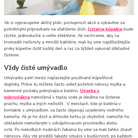
Ak si vypracujeme akčný plán, postupnosť akcií a vybavíme sa
potrebnými prípravkami na uľahčenie úloh,
čistenie kúpeľne
bude
rýchle, jednoduché a veľmi efektívne. Ak nechceme, aby sa
hromadili nečistoty a množili baktérie, mali by sme najdôležitejšie
prvky kúpeľne čistiť každý deň a raz za týždeň vykonať dôkladné
čistenie.
Vždy čisté umývadlo
Umývadlo patrí medzi najčastejšie používané kúpeľňové
doplnky. Práve tu môžete často vidieť početné nánosy mydla a
kamenné povlaky pokrývajúce batériu.
Utierka z
mikrovlákna
namočená v teplej vode je ideálna na čistenie
prachu, mydla a iných nečistôt . V miestach, kde je batéria v
kontakte s umývadlom, sa často objavujú usadeniny vodného
kameňa. Ak je ho dosť a drhnutie kefou je zbytočné, namočte ho
obkladom namočeným v odvápňovacom prostriedku alebo
octe. Po niekoľkých hodinách čakania by sme sa mali ľahko zbaviť
nánosov. Aby ste predišli takejto situácii v budúcnosti, po každom