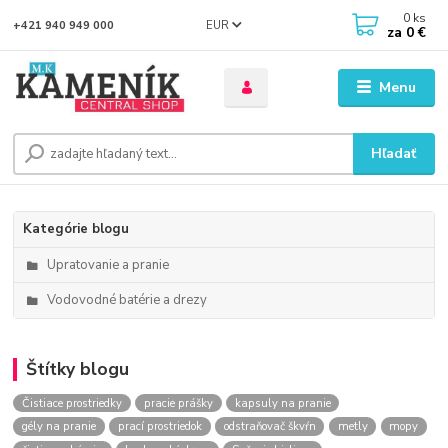
0
ks
EUR
+421 940 949 000
za
0 €
Menu
Hľadať
Kategórie blogu
Upratovanie a pranie
Vodovodné batérie a drezy
Štítky blogu
Čistiace prostriedky
pracie prášky
kapsuly na pranie
gély na pranie
prací prostriedok
odstraňovač škvŕn
metly
mopy