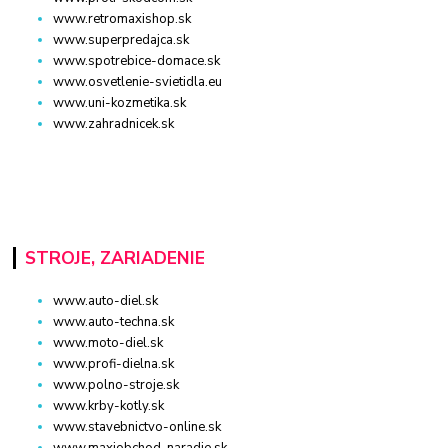
www.retromaxishop.sk
www.superpredajca.sk
www.spotrebice-domace.sk
www.osvetlenie-svietidla.eu
www.uni-kozmetika.sk
www.zahradnicek.sk
STROJE, ZARIADENIE
www.auto-diel.sk
www.auto-techna.sk
www.moto-diel.sk
www.profi-dielna.sk
www.polno-stroje.sk
www.krby-kotly.sk
www.stavebnictvo-online.sk