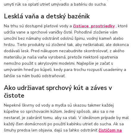
umytí rúk sa oplatí utrieť umývadlo a batériu do sucha.
Lesklá vaňa a detský bazénik
Na trhu sú dostupné pleťové vody a
čistiace
prostriedky
, ktoré
udržia vane a sprchové vaničky čisté. Pohodlné zloženie vám
umožní bez námahy odstrániť odolnú špinu, vodný kameň alebo
hrdzu. Tieto produkty sú zložené tak, aby neškriabali, ale dokonca
dodávali lesk. Pred nákupom nezabudnite skontrolovať, z akého
materiálu je naša vaňa vyrobená, pretože niektoré opatrenia
nemožno použiť s akrylovými modelmi. Najlepšie je začať s
umývaním hneď po kúpeli, kedy para trochu rozpustí usadeniny a
ľahšie sa nám budú odstraňovať.
Ako udržiavať sprchový kút a záves v
čistote
Nepekné škvrny od vody a mydla sú skazou takmer každej
kúpeľne so sprchovacím kútom. Jediný spôsob, ako sa o ne
nestarať, je zabrániť tomu, aby sa stali. V ideálnom prípade by mal
každý člen domácnosti po použití kabínku utrieť do sucha. Ak sa
šmuhy predsa len objavia, dajú sa ľahko odstrániť
čističom na