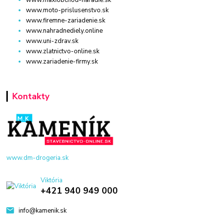
www.maxiobchod-naradie.sk
www.moto-prislusenstvo.sk
www.firemne-zariadenie.sk
www.nahradnediely.online
www.uni-zdrav.sk
www.zlatnictvo-online.sk
www.zariadenie-firmy.sk
Kontakty
www.dm-drogeria.sk
Viktória
+421 940 949 000
info@kamenik.sk