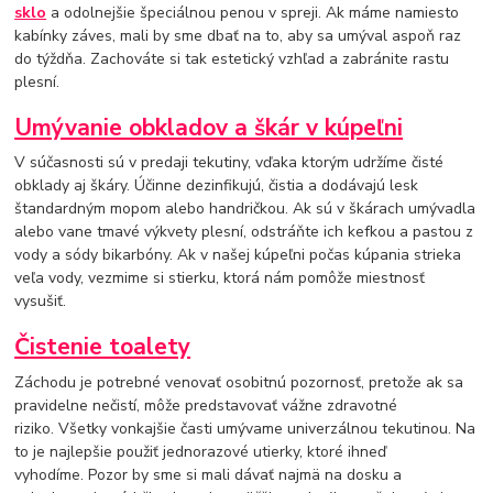
sklo
a odolnejšie špeciálnou penou v spreji. Ak máme namiesto
kabínky záves, mali by sme dbať na to, aby sa umýval aspoň raz
do týždňa. Zachováte si tak estetický vzhľad a zabránite rastu
plesní.
Umývanie obkladov a škár v kúpeľni
V súčasnosti sú v predaji tekutiny, vďaka ktorým udržíme čisté
obklady aj škáry. Účinne dezinfikujú, čistia a dodávajú lesk
štandardným mopom alebo handričkou. Ak sú v škárach umývadla
alebo vane tmavé výkvety plesní, odstráňte ich kefkou a pastou z
vody a sódy bikarbóny. Ak v našej kúpeľni počas kúpania strieka
veľa vody, vezmime si stierku, ktorá nám pomôže miestnosť
vysušiť.
Čistenie toalety
Záchodu je potrebné venovať osobitnú pozornosť, pretože ak sa
pravidelne nečistí, môže predstavovať vážne zdravotné
riziko. Všetky vonkajšie časti umývame univerzálnou tekutinou. Na
to je najlepšie použiť jednorazové utierky, ktoré ihneď
vyhodíme. Pozor by sme si mali dávať najmä na dosku a