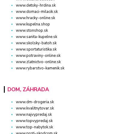
www.detsky-hrdina.sk
www.domaci-milacik.sk
www.hracky-online.sk
www.kupelna.shop
www.stonshop.sk
www.sanita-kupelne.sk
www.skolsky-batoh.sk
www.sportaturistika.sk
www.potraviny-online.sk
www.zlatnictvo-online.sk
www.rybarstvo-kamenik.sk
DOM, ZÁHRADA
www.dm-drogeria.sk
www.kvalitnytovar.sk
www.najvypredaj.sk
www.topvypredaj.sk
www.top-nabytok.sk
www.proti-skodcom.sk