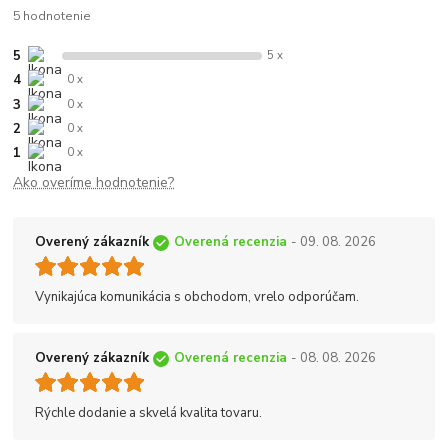
5 hodnotenie
5
5 x
4
0 x
3
0 x
2
0 x
1
0 x
Ako overíme hodnotenie?
Overený zákazník
Overená recenzia
- 09. 08. 2026
Vynikajúca komunikácia s obchodom, vrelo odporúčam.
Overený zákazník
Overená recenzia
- 08. 08. 2026
Rýchle dodanie a skvelá kvalita tovaru.