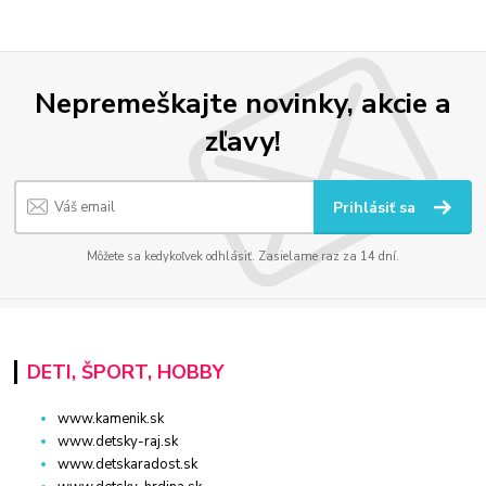
Nepremeškajte novinky, akcie a
zľavy!
Prihlásiť sa
Môžete sa kedykoľvek odhlásiť. Zasielame raz za 14 dní.
DETI, ŠPORT, HOBBY
www.kamenik.sk
www.detsky-raj.sk
www.detskaradost.sk