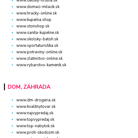
www.detsky-hrdina.sk
www.domaci-milacik.sk
www.hracky-online.sk
www.kupelna.shop
www.stonshop.sk
www.sanita-kupelne.sk
www.skolsky-batoh.sk
www.sportaturistika.sk
www.potraviny-online.sk
www.zlatnictvo-online.sk
www.rybarstvo-kamenik.sk
DOM, ZÁHRADA
www.dm-drogeria.sk
www.kvalitnytovar.sk
www.najvypredaj.sk
www.topvypredaj.sk
www.top-nabytok.sk
www.proti-skodcom.sk