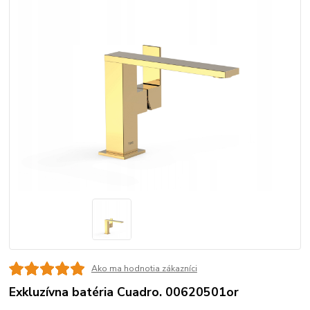
Ako ma hodnotia zákazníci
Exkluzívna batéria Cuadro. 00620501or