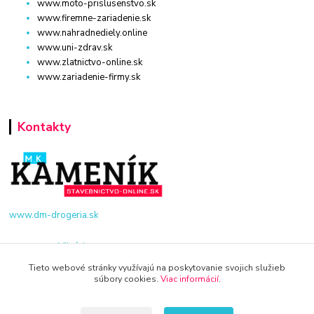
www.moto-prislusenstvo.sk
www.firemne-zariadenie.sk
www.nahradnediely.online
www.uni-zdrav.sk
www.zlatnictvo-online.sk
www.zariadenie-firmy.sk
Kontakty
www.dm-drogeria.sk
Viktória
+421 940 949 000
Tieto webové stránky využívajú na poskytovanie svojich služieb
súbory cookies.
Viac informácií
.
info@kamenik.sk