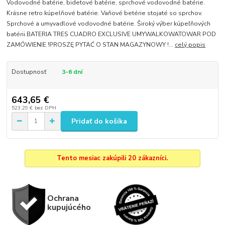
Vodovodné batérie, bidetové batérie, sprchové vodovodné batérie.
Krásne retro kúpelňové batérie. Vaňové betérie stojaté so sprchov.
Sprchové a umyvadlové vodovodné batérie. Široký výber kúpeľňových
batérii.BATERIA TRES CUADRO EXCLUSIVE UMYWALKOWATOWAR POD
ZAMÓWIENIE !PROSZĘ PYTAĆ O STAN MAGAZYNOWY !...
celý popis
Dostupnosť
3-6 dní
643,65 €
523,29 €
bez DPH
Pridať do košíka
Tento mesiac zakúpili 20 zákazníci.
Ochrana
kupujúcého