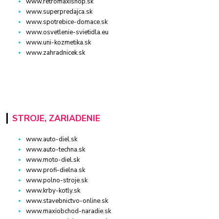
www.retromaxishop.sk
www.superpredajca.sk
www.spotrebice-domace.sk
www.osvetlenie-svietidla.eu
www.uni-kozmetika.sk
www.zahradnicek.sk
STROJE, ZARIADENIE
www.auto-diel.sk
www.auto-techna.sk
www.moto-diel.sk
www.profi-dielna.sk
www.polno-stroje.sk
www.krby-kotly.sk
www.stavebnictvo-online.sk
www.maxiobchod-naradie.sk