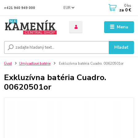
0
ks
EUR
+421 940 949 000
za
0 €
Menu
Hľadať
Úvod
Umývadlové batérie
Exkluzívna batéria Cuadro. 00620501or
Exkluzívna batéria Cuadro.
00620501or