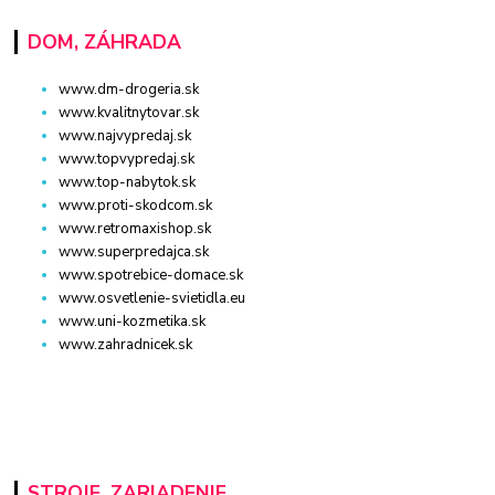
DOM, ZÁHRADA
www.dm-drogeria.sk
www.kvalitnytovar.sk
www.najvypredaj.sk
www.topvypredaj.sk
www.top-nabytok.sk
www.proti-skodcom.sk
www.retromaxishop.sk
www.superpredajca.sk
www.spotrebice-domace.sk
www.osvetlenie-svietidla.eu
www.uni-kozmetika.sk
www.zahradnicek.sk
STROJE, ZARIADENIE