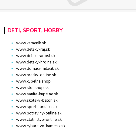
DETI, ŠPORT, HOBBY
www.kamenik.sk
www.detsky-raj.sk
www.detskaradost.sk
www.detsky-hrdina.sk
www.domaci-milacik.sk
www.hracky-online.sk
www.kupelna.shop
www.stonshop.sk
www.sanita-kupelne.sk
www.skolsky-batoh.sk
www.sportaturistika.sk
www.potraviny-online.sk
www.zlatnictvo-online.sk
www.rybarstvo-kamenik.sk