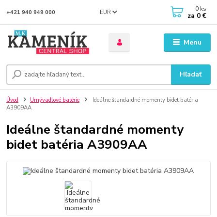
0
ks
EUR
+421 940 949 000
za
0 €
Menu
Hľadať
Úvod
Umývadlové batérie
Ideálne štandardné momenty bidet batéria
A3909AA
Ideálne štandardné momenty
bidet batéria A3909AA