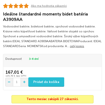
Ako ma hodnotia zákazníci
Ideálne štandardné momenty bidet batéria
A3909AA
Vodovodné batérie, bidetové batérie, sprchové vodovodné batérie.
Krásne retro kúpelňové batérie. Vaňové betérie stojaté so sprchov.
Sprchové a umyvadlové vodovodné batérie. Široký výber kúpeľňových
batérii.IDEAL STANDARD A3909AABATERIA BIDETOWAProducent: IDEAL
STANDARDSeria: MOMENTSKod producenta: A...
celý popis
Dostupnosť
3-6 dní
167,01 €
135,78 €
bez DPH
Pridať do košíka
Tento mesiac zakúpili 27 zákazníci.