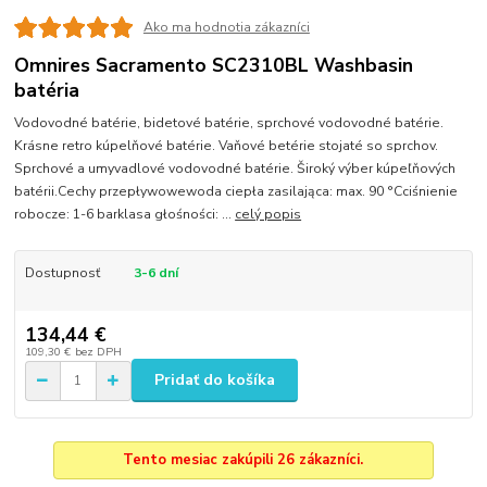
Ako ma hodnotia zákazníci
Omnires Sacramento SC2310BL Washbasin
batéria
Vodovodné batérie, bidetové batérie, sprchové vodovodné batérie.
Krásne retro kúpelňové batérie. Vaňové betérie stojaté so sprchov.
Sprchové a umyvadlové vodovodné batérie. Široký výber kúpeľňových
batérii.Cechy przepływowewoda ciepła zasilająca: max. 90 °Cciśnienie
robocze: 1-6 barklasa głośności: ...
celý popis
Dostupnosť
3-6 dní
134,44 €
109,30 €
bez DPH
Pridať do košíka
Tento mesiac zakúpili 26 zákazníci.