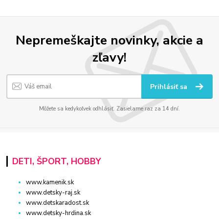
Nepremeškajte novinky, akcie a
zľavy!
Prihlásiť sa
Môžete sa kedykoľvek odhlásiť. Zasielame raz za 14 dní.
DETI, ŠPORT, HOBBY
www.kamenik.sk
www.detsky-raj.sk
www.detskaradost.sk
www.detsky-hrdina.sk