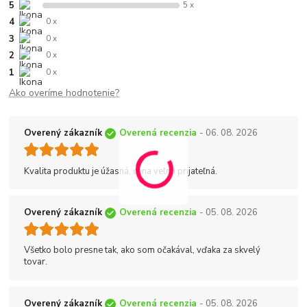
5
5 x
4
0 x
3
0 x
2
0 x
1
0 x
Ako overíme hodnotenie?
Overený zákazník
Overená recenzia
- 06. 08. 2026
Kvalita produktu je úžasná, cena veľmi prijateľná.
Overený zákazník
Overená recenzia
- 05. 08. 2026
Všetko bolo presne tak, ako som očakával, vďaka za skvelý
tovar.
Overený zákazník
Overená recenzia
- 05. 08. 2026