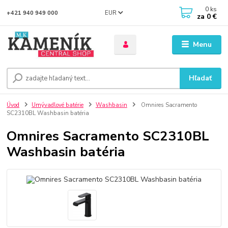
0
ks
EUR
+421 940 949 000
za
0 €
Menu
Hľadať
Úvod
Umývadlové batérie
Washbasin
Omnires Sacramento
SC2310BL Washbasin batéria
Omnires Sacramento SC2310BL
Washbasin batéria