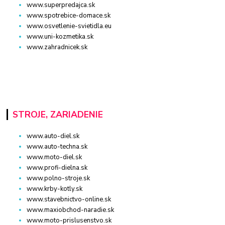
www.superpredajca.sk
www.spotrebice-domace.sk
www.osvetlenie-svietidla.eu
www.uni-kozmetika.sk
www.zahradnicek.sk
STROJE, ZARIADENIE
www.auto-diel.sk
www.auto-techna.sk
www.moto-diel.sk
www.profi-dielna.sk
www.polno-stroje.sk
www.krby-kotly.sk
www.stavebnictvo-online.sk
www.maxiobchod-naradie.sk
www.moto-prislusenstvo.sk