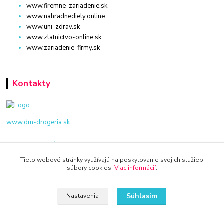
www.firemne-zariadenie.sk
www.nahradnediely.online
www.uni-zdrav.sk
www.zlatnictvo-online.sk
www.zariadenie-firmy.sk
Kontakty
www.dm-drogeria.sk
Viktória
+421 940 949 000
Tieto webové stránky využívajú na poskytovanie svojich služieb
súbory cookies.
Viac informácií
.
info@kamenik.sk
Súhlasím
Nastavenia