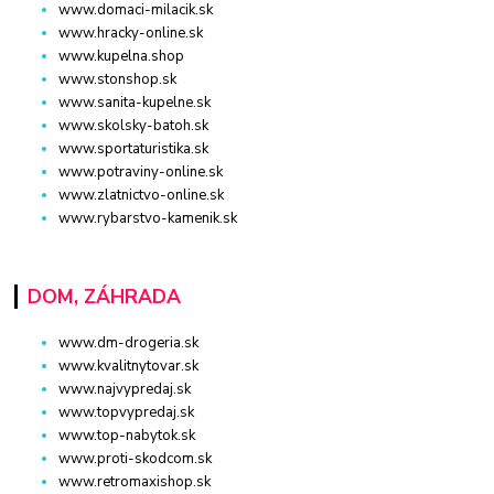
www.domaci-milacik.sk
www.hracky-online.sk
www.kupelna.shop
www.stonshop.sk
www.sanita-kupelne.sk
www.skolsky-batoh.sk
www.sportaturistika.sk
www.potraviny-online.sk
www.zlatnictvo-online.sk
www.rybarstvo-kamenik.sk
DOM, ZÁHRADA
www.dm-drogeria.sk
www.kvalitnytovar.sk
www.najvypredaj.sk
www.topvypredaj.sk
www.top-nabytok.sk
www.proti-skodcom.sk
www.retromaxishop.sk