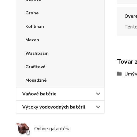
Grohe
Overe
Kohlman
Tento
Mexen
Washbasin
Tovar 
Grafitové
Umýv
Mosadzné
Vaňové batérie
Výtoky vodovodných batérii
Online galantéria