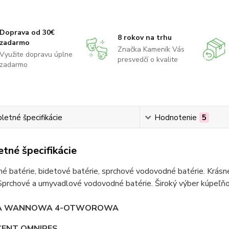
Doprava od 30€
8 rokov na trhu
zadarmo
Značka Kameník Vás
Využite dopravu úplne
presvedčí o kvalite
zadarmo
etné špecifikácie
Hodnotenie
5
tné špecifikácie
 batérie, bidetové batérie, sprchové vodovodné batérie. Krásne
Sprchové a umyvadlové vodovodné batérie. Široký výber kúpeľňov
IA WANNOWA 4-OTWOROWA
ENT OMNIRES