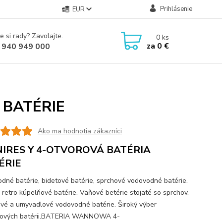
Prihlásenie
EUR
e si rady? Zavolajte.
0
ks
za
0 €
 940 949 000
 BATÉRIE
Ako ma hodnotia zákazníci
IRES Y 4-OTVOROVÁ BATÉRIA
ÉRIE
dné batérie, bidetové batérie, sprchové vodovodné batérie.
 retro kúpelňové batérie. Vaňové betérie stojaté so sprchov.
vé a umyvadlové vodovodné batérie. Široký výber
ňových batérii.BATERIA WANNOWA 4-