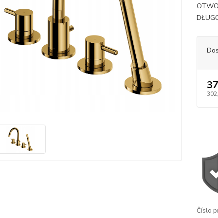
OTWO
DŁUG
Dos
37
302
Číslo p