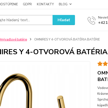
ODSTÚPENIE
GDPR
KONTAKTY
BLOG
Neviet
Hľadať
+421
mývadlové batérie
OMNIRES Y 4-OTVOROVÁ BATÉRIA BATÉRIE
IRES Y 4-OTVOROVÁ BATÉRIA
OMN
BAT
Vodovo
Krásne
Sprcho
kúpeľ