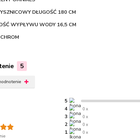
YSZNICOWY DŁUGOŚĆ 180 CM
ŚĆ WYPŁYWU WODY 16,5 CM
: CHROM
tenie
5
 hodnotenie
5
4
0 x
3
0 x
2
0 x
1
0 x
nie