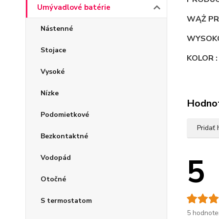
Umývadlové batérie
WĄŻ PR
Nástenné
WYSOKO
Stojace
KOLOR 
Vysoké
Nízke
Hodno
Podomietkové
Pridať
Bezkontaktné
5
Vodopád
Otočné
S termostatom
5 hodnote