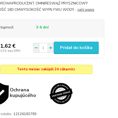
ROWAPRODUCENT OMNIRESWĄŻ PRYSZNICOWY
OŚĆ 180 CMWYSOKOŚĆ WYPŁYWU WODY...
celý popis
tupnosť
3-6 dní
1,62 €
Pridať do košíka
,13 €
bez DPH
Tento mesiac zakúpili 24 zákazníci.
Ochrana
kupujúcého
roduktu:
12126182783