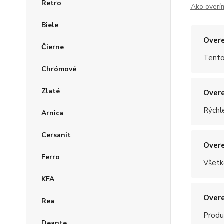
Retro
Ako overí
Biele
Overe
Čierne
Tento
Chrómové
Zlaté
Overe
Rýchle
Arnica
Cersanit
Overe
Ferro
Všetk
KFA
Overe
Rea
Produ
Deante