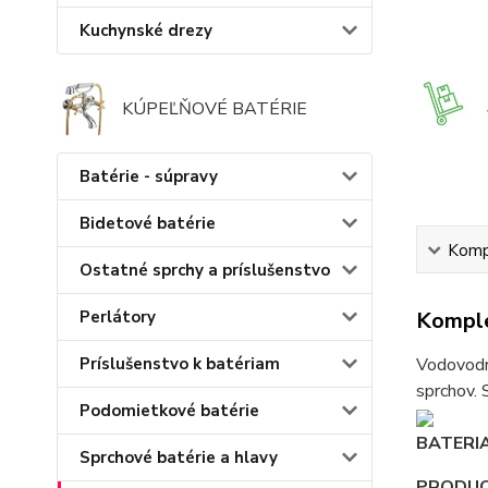
Kuchynské drezy
KÚPEĽŇOVÉ BATÉRIE
Batérie - súpravy
Bidetové batérie
Kompl
Ostatné sprchy a príslušenstvo
Perlátory
Komple
Príslušenstvo k batériam
Vodovodné
sprchov. 
Podomietkové batérie
BATER
Sprchové batérie a hlavy
PRODUC