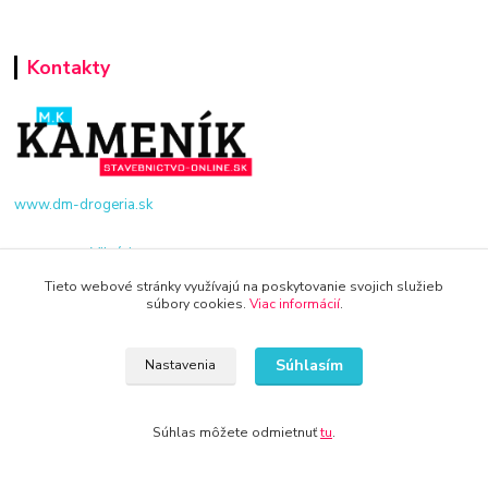
Kontakty
www.dm-drogeria.sk
Viktória
+421 940 949 000
Tieto webové stránky využívajú na poskytovanie svojich služieb
súbory cookies.
Viac informácií
.
info@kamenik.sk
Súhlasím
Nastavenia
Súhlas môžete odmietnuť
tu
.
© 2024 Všetky práva vyhradené KAMENIK.SK