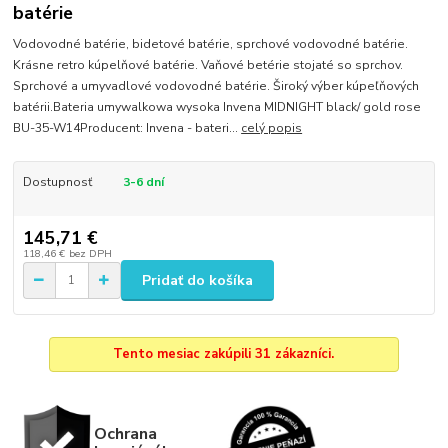
batérie
Vodovodné batérie, bidetové batérie, sprchové vodovodné batérie.
Krásne retro kúpelňové batérie. Vaňové betérie stojaté so sprchov.
Sprchové a umyvadlové vodovodné batérie. Široký výber kúpeľňových
batérii.Bateria umywalkowa wysoka Invena MIDNIGHT black/ gold rose
BU-35-W14Producent: Invena - bateri...
celý popis
Dostupnosť
3-6 dní
145,71 €
118,46 €
bez DPH
Pridať do košíka
Tento mesiac zakúpili 31 zákazníci.
Ochrana