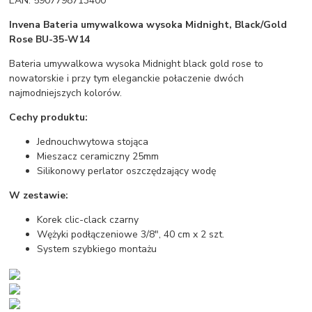
EAN: 5907798713400
Invena Bateria umywalkowa wysoka Midnight, Black/Gold
Rose BU-35-W14
Bateria umywalkowa wysoka Midnight black gold rose to
nowatorskie i przy tym eleganckie połaczenie dwóch
najmodniejszych kolorów.
Cechy produktu:
Jednouchwytowa stojąca
Mieszacz ceramiczny 25mm
Silikonowy perlator oszczędzający wodę
W zestawie:
Korek clic-clack czarny
Wężyki podłączeniowe 3/8", 40 cm x 2 szt.
System szybkiego montażu