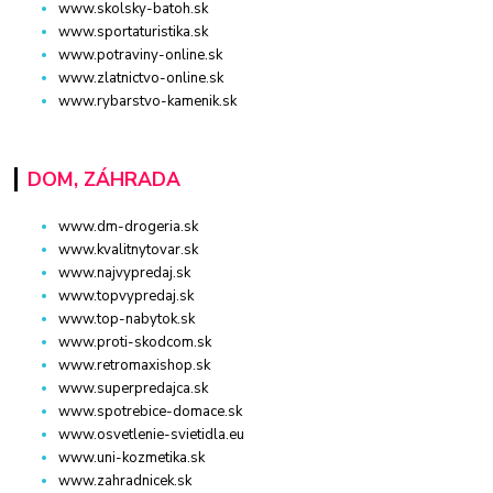
www.skolsky-batoh.sk
www.sportaturistika.sk
www.potraviny-online.sk
www.zlatnictvo-online.sk
www.rybarstvo-kamenik.sk
DOM, ZÁHRADA
www.dm-drogeria.sk
www.kvalitnytovar.sk
www.najvypredaj.sk
www.topvypredaj.sk
www.top-nabytok.sk
www.proti-skodcom.sk
www.retromaxishop.sk
www.superpredajca.sk
www.spotrebice-domace.sk
www.osvetlenie-svietidla.eu
www.uni-kozmetika.sk
www.zahradnicek.sk