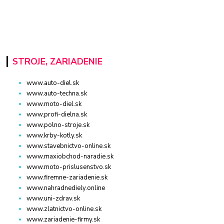
STROJE, ZARIADENIE
www.auto-diel.sk
www.auto-techna.sk
www.moto-diel.sk
www.profi-dielna.sk
www.polno-stroje.sk
www.krby-kotly.sk
www.stavebnictvo-online.sk
www.maxiobchod-naradie.sk
www.moto-prislusenstvo.sk
www.firemne-zariadenie.sk
www.nahradnediely.online
www.uni-zdrav.sk
www.zlatnictvo-online.sk
www.zariadenie-firmy.sk