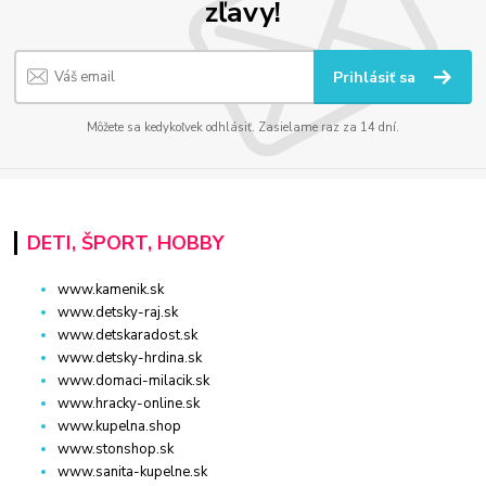
zľavy!
Prihlásiť sa
Môžete sa kedykoľvek odhlásiť. Zasielame raz za 14 dní.
DETI, ŠPORT, HOBBY
www.kamenik.sk
www.detsky-raj.sk
www.detskaradost.sk
www.detsky-hrdina.sk
www.domaci-milacik.sk
www.hracky-online.sk
www.kupelna.shop
www.stonshop.sk
www.sanita-kupelne.sk