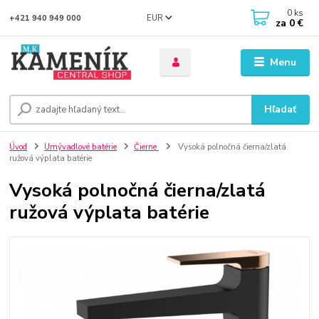
0
ks
EUR
+421 940 949 000
za
0 €
Menu
Hľadať
Úvod
Umývadlové batérie
Čierne
Vysoká polnočná čierna/zlatá
ružová výplata batérie
Vysoká polnočná čierna/zlatá
ružová výplata batérie