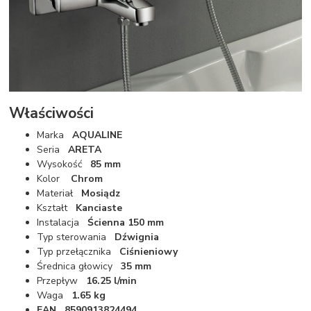
Właściwości
Marka
AQUALINE
Seria
ARETA
Wysokość
85 mm
Kolor
Chrom
Materiał
Mosiądz
Kształt
Kanciaste
Instalacja
Ścienna 150 mm
Typ sterowania
Dźwignia
Typ przełącznika
Ciśnieniowy
Średnica głowicy
35 mm
Przepływ
16.25 l/min
Waga
1.65 kg
EAN 8590913824494