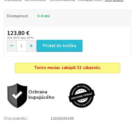
Dostupnosť
3-6 dní
123,80 €
100,65 €
bez DPH
Pridať do košíka
Tento mesiac zakúpili 32 zákazníci.
Ochrana
kupujúcého
Číslo produktu:
12154101435