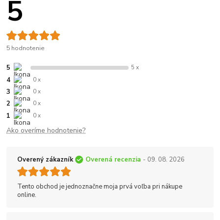
5
5 hodnotenie
5
5 x
4
0 x
3
0 x
2
0 x
1
0 x
Ako overíme hodnotenie?
Overený zákazník
Overená recenzia
- 09. 08. 2026
Tento obchod je jednoznačne moja prvá voľba pri nákupe
online.