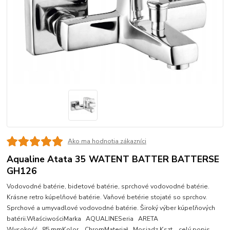
Ako ma hodnotia zákazníci
Aqualine Atata 35 WATENT BATTER BATTERSE
GH126
Vodovodné batérie, bidetové batérie, sprchové vodovodné batérie.
Krásne retro kúpelňové batérie. Vaňové betérie stojaté so sprchov.
Sprchové a umyvadlové vodovodné batérie. Široký výber kúpeľňových
batérii.WłaściwościMarka AQUALINESeria ARETA
Wysokość 85 mmKolor ChromMateriał Mosiądz Kszt...
celý popis