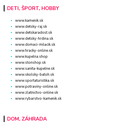
DETI, ŠPORT, HOBBY
www.kamenik.sk
www.detsky-raj.sk
www.detskaradost.sk
www.detsky-hrdina.sk
www.domaci-milacik.sk
www.hracky-online.sk
www.kupelna.shop
www.stonshop.sk
www.sanita-kupelne.sk
www.skolsky-batoh.sk
www.sportaturistika.sk
www.potraviny-online.sk
www.zlatnictvo-online.sk
www.rybarstvo-kamenik.sk
DOM, ZÁHRADA