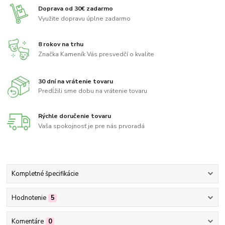
Doprava od 30€ zadarmo
Využite dopravu úplne zadarmo
8 rokov na trhu
Značka Kameník Vás presvedčí o kvalite
30 dní na vrátenie tovaru
Predĺžili sme dobu na vrátenie tovaru
Rýchle doručenie tovaru
Vaša spokojnosť je pre nás prvoradá
Kompletné špecifikácie
Hodnotenie
5
Komentáre
0