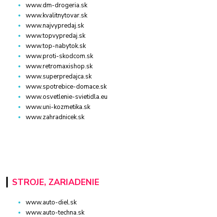
www.dm-drogeria.sk
www.kvalitnytovar.sk
www.najvypredaj.sk
www.topvypredaj.sk
www.top-nabytok.sk
www.proti-skodcom.sk
www.retromaxishop.sk
www.superpredajca.sk
www.spotrebice-domace.sk
www.osvetlenie-svietidla.eu
www.uni-kozmetika.sk
www.zahradnicek.sk
STROJE, ZARIADENIE
www.auto-diel.sk
www.auto-techna.sk