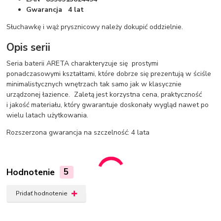
Gwarancja 4 lat
Słuchawkę i wąż prysznicowy należy dokupić oddzielnie.
Opis serii
Seria baterii ARETA charakteryzuje się prostymi
ponadczasowymi kształtami, które dobrze się prezentują w ściśle
minimalistycznych wnętrzach tak samo jak w klasycznie
urządzonej łazience. Zaletą jest korzystna cena, praktyczność
i jakość materiału, który gwarantuje doskonały wygląd nawet po
wielu latach użytkowania.
Rozszerzona gwarancja na szczelność: 4 lata
Hodnotenie
5
Pridať hodnotenie