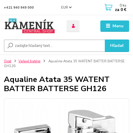
0
ks
EUR
+421 940 949 000
za
0 €
Menu
Hľadať
Úvod
Vaňové batérie
Aqualine Atata 35 WATENT BATTER BATTERSE
GH126
Aqualine Atata 35 WATENT
BATTER BATTERSE GH126