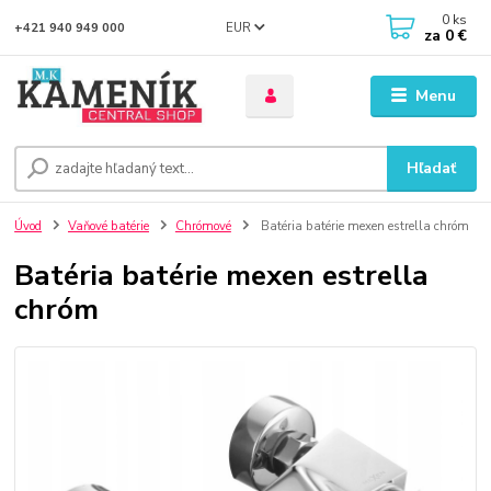
0
ks
EUR
+421 940 949 000
za
0 €
Menu
Hľadať
Úvod
Vaňové batérie
Chrómové
Batéria batérie mexen estrella chróm
Batéria batérie mexen estrella
chróm