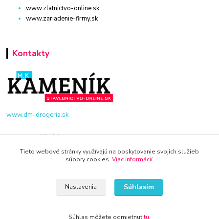
www.zlatnictvo-online.sk
www.zariadenie-firmy.sk
Kontakty
www.dm-drogeria.sk
Viktória
+421 940 949 000
Tieto webové stránky využívajú na poskytovanie svojich služieb
súbory cookies.
Viac informácií
.
info@kamenik.sk
Súhlasím
Nastavenia
Súhlas môžete odmietnuť
tu
.