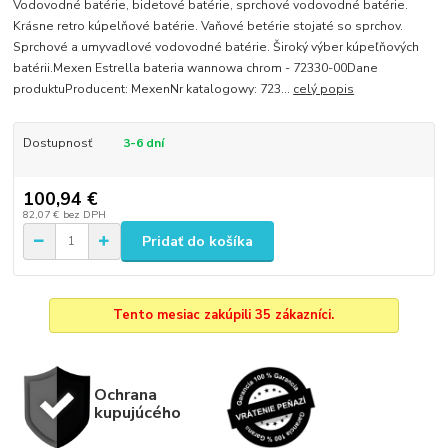
Vodovodné batérie, bidetové batérie, sprchové vodovodné batérie.
Krásne retro kúpelňové batérie. Vaňové betérie stojaté so sprchov.
Sprchové a umyvadlové vodovodné batérie. Široký výber kúpeľňových
batérii.Mexen Estrella bateria wannowa chrom - 72330-00Dane
produktuProducent: MexenNr katalogowy: 723...
celý popis
Dostupnosť
3-6 dní
100,94 €
82,07 €
bez DPH
Pridať do košíka
Tento mesiac zakúpili 35 zákazníci.
Ochrana
kupujúcého