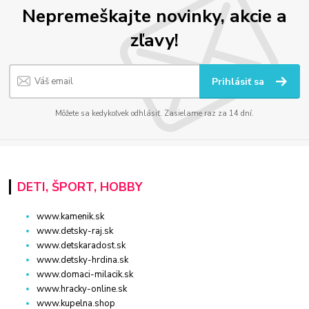
Nepremeškajte novinky, akcie a
zľavy!
Prihlásiť sa
Môžete sa kedykoľvek odhlásiť. Zasielame raz za 14 dní.
DETI, ŠPORT, HOBBY
www.kamenik.sk
www.detsky-raj.sk
www.detskaradost.sk
www.detsky-hrdina.sk
www.domaci-milacik.sk
www.hracky-online.sk
www.kupelna.shop