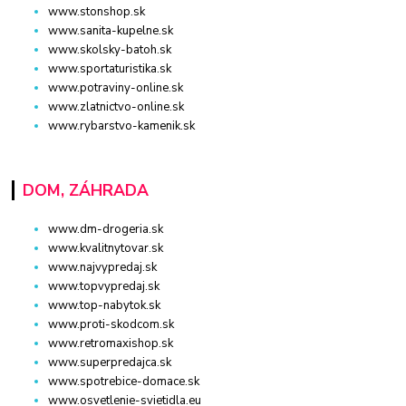
www.stonshop.sk
www.sanita-kupelne.sk
www.skolsky-batoh.sk
www.sportaturistika.sk
www.potraviny-online.sk
www.zlatnictvo-online.sk
www.rybarstvo-kamenik.sk
DOM, ZÁHRADA
www.dm-drogeria.sk
www.kvalitnytovar.sk
www.najvypredaj.sk
www.topvypredaj.sk
www.top-nabytok.sk
www.proti-skodcom.sk
www.retromaxishop.sk
www.superpredajca.sk
www.spotrebice-domace.sk
www.osvetlenie-svietidla.eu