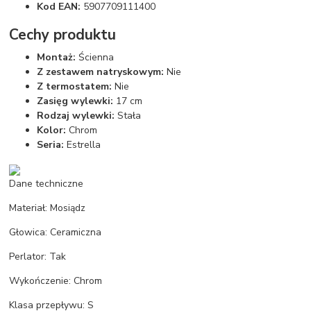
Kod EAN:
5907709111400
Cechy produktu
Montaż:
Ścienna
Z zestawem natryskowym:
Nie
Z termostatem:
Nie
Zasięg wylewki:
17 cm
Rodzaj wylewki:
Stała
Kolor:
Chrom
Seria:
Estrella
Dane techniczne
Materiał: Mosiądz
Głowica: Ceramiczna
Perlator: Tak
Wykończenie: Chrom
Klasa przepływu: S