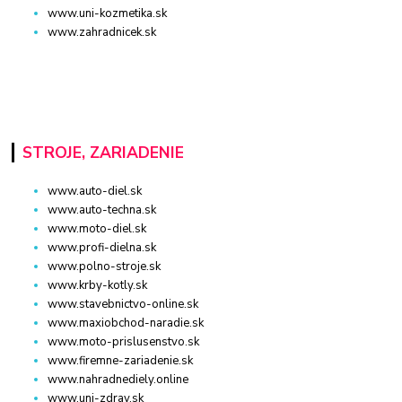
www.uni-kozmetika.sk
www.zahradnicek.sk
STROJE, ZARIADENIE
www.auto-diel.sk
www.auto-techna.sk
www.moto-diel.sk
www.profi-dielna.sk
www.polno-stroje.sk
www.krby-kotly.sk
www.stavebnictvo-online.sk
www.maxiobchod-naradie.sk
www.moto-prislusenstvo.sk
www.firemne-zariadenie.sk
www.nahradnediely.online
www.uni-zdrav.sk