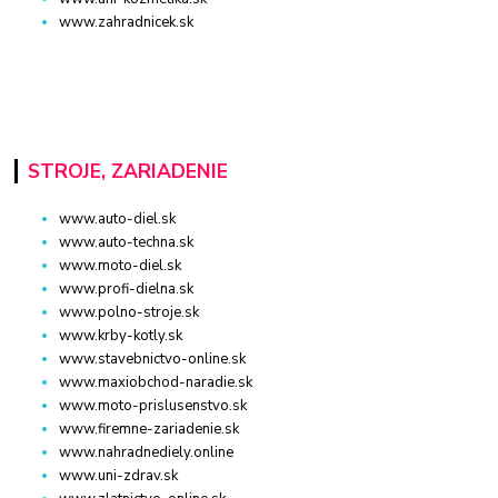
www.zahradnicek.sk
STROJE, ZARIADENIE
www.auto-diel.sk
www.auto-techna.sk
www.moto-diel.sk
www.profi-dielna.sk
www.polno-stroje.sk
www.krby-kotly.sk
www.stavebnictvo-online.sk
www.maxiobchod-naradie.sk
www.moto-prislusenstvo.sk
www.firemne-zariadenie.sk
www.nahradnediely.online
www.uni-zdrav.sk