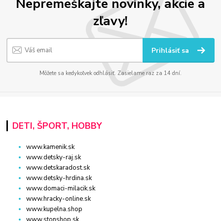
Nepremeškajte novinky, akcie a
zľavy!
Prihlásiť sa
Môžete sa kedykoľvek odhlásiť. Zasielame raz za 14 dní.
DETI, ŠPORT, HOBBY
www.kamenik.sk
www.detsky-raj.sk
www.detskaradost.sk
www.detsky-hrdina.sk
www.domaci-milacik.sk
www.hracky-online.sk
www.kupelna.shop
www.stonshop.sk