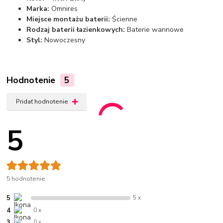
Marka:
Omnires
Miejsce montażu baterii:
Ścienne
Rodzaj baterii łazienkowych:
Baterie wannowe
Styl:
Nowoczesny
Hodnotenie
5
Pridať hodnotenie
5
5 hodnotenie
5
5 x
4
0 x
3
0 x