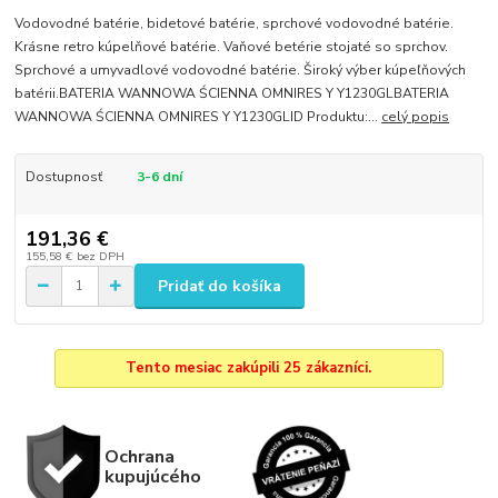
Vodovodné batérie, bidetové batérie, sprchové vodovodné batérie.
Krásne retro kúpelňové batérie. Vaňové betérie stojaté so sprchov.
Sprchové a umyvadlové vodovodné batérie. Široký výber kúpeľňových
batérii.BATERIA WANNOWA ŚCIENNA OMNIRES Y Y1230GLBATERIA
WANNOWA ŚCIENNA OMNIRES Y Y1230GLID Produktu:...
celý popis
Dostupnosť
3-6 dní
191,36 €
155,58 €
bez DPH
Pridať do košíka
Tento mesiac zakúpili 25 zákazníci.
Ochrana
kupujúcého