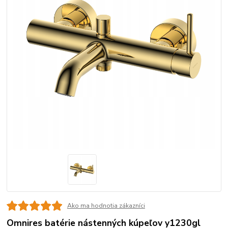
Ako ma hodnotia zákazníci
Omnires batérie nástenných kúpeľov y1230gl