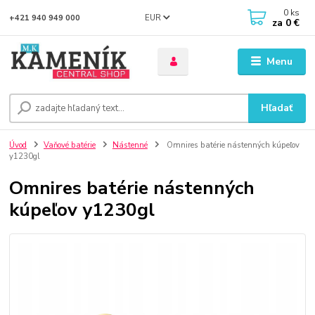
0
ks
EUR
+421 940 949 000
za
0 €
Menu
Hľadať
Úvod
Vaňové batérie
Nástenné
Omnires batérie nástenných kúpeľov
y1230gl
Omnires batérie nástenných
kúpeľov y1230gl