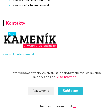
www.zlatnictvo-online.sk
www.zariadenie-firmy.sk
Kontakty
www.dm-drogeria.sk
Viktória
+421 940 949 000
Tieto webové stránky využívajú na poskytovanie svojich služieb
súbory cookies.
Viac informácií
.
info@kamenik.sk
Súhlasím
Nastavenia
Súhlas môžete odmietnuť
tu
.