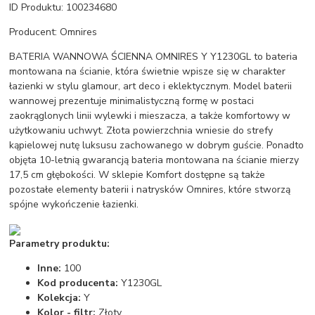
ID Produktu: 100234680
Producent: Omnires
BATERIA WANNOWA ŚCIENNA OMNIRES Y Y1230GL to bateria
montowana na ścianie, która świetnie wpisze się w charakter
łazienki w stylu glamour, art deco i eklektycznym. Model baterii
wannowej prezentuje minimalistyczną formę w postaci
zaokrąglonych linii wylewki i mieszacza, a także komfortowy w
użytkowaniu uchwyt. Złota powierzchnia wniesie do strefy
kąpielowej nutę luksusu zachowanego w dobrym guście. Ponadto
objęta 10-letnią gwarancją bateria montowana na ścianie mierzy
17,5 cm głębokości. W sklepie Komfort dostępne są także
pozostałe elementy baterii i natrysków Omnires, które stworzą
spójne wykończenie łazienki.
Parametry produktu:
Inne:
100
Kod producenta:
Y1230GL
Kolekcja:
Y
Kolor - filtr:
Złoty