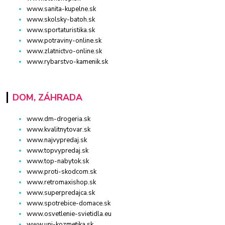
www.sanita-kupelne.sk
www.skolsky-batoh.sk
www.sportaturistika.sk
www.potraviny-online.sk
www.zlatnictvo-online.sk
www.rybarstvo-kamenik.sk
DOM, ZÁHRADA
www.dm-drogeria.sk
www.kvalitnytovar.sk
www.najvypredaj.sk
www.topvypredaj.sk
www.top-nabytok.sk
www.proti-skodcom.sk
www.retromaxishop.sk
www.superpredajca.sk
www.spotrebice-domace.sk
www.osvetlenie-svietidla.eu
www.uni-kozmetika.sk