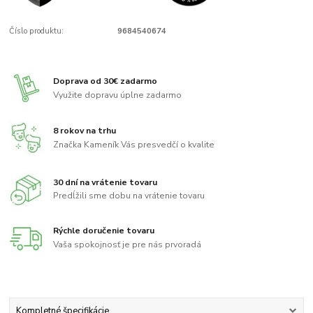
Číslo produktu:
9684540674
Doprava od 30€ zadarmo
Využite dopravu úplne zadarmo
8 rokov na trhu
Značka Kameník Vás presvedčí o kvalite
30 dní na vrátenie tovaru
Predĺžili sme dobu na vrátenie tovaru
Rýchle doručenie tovaru
Vaša spokojnosť je pre nás prvoradá
Kompletné špecifikácie