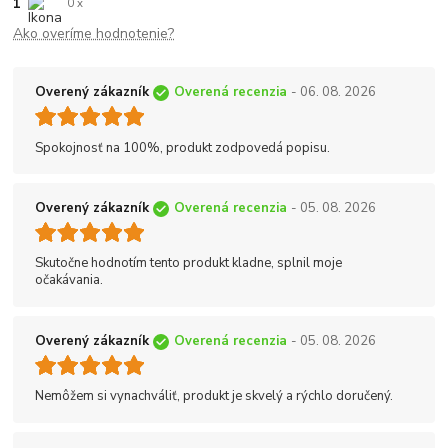
1
0 x
Ako overíme hodnotenie?
Overený zákazník
Overená recenzia
- 06. 08. 2026
Spokojnosť na 100%, produkt zodpovedá popisu.
Overený zákazník
Overená recenzia
- 05. 08. 2026
Skutočne hodnotím tento produkt kladne, splnil moje
očakávania.
Overený zákazník
Overená recenzia
- 05. 08. 2026
Nemôžem si vynachváliť, produkt je skvelý a rýchlo doručený.