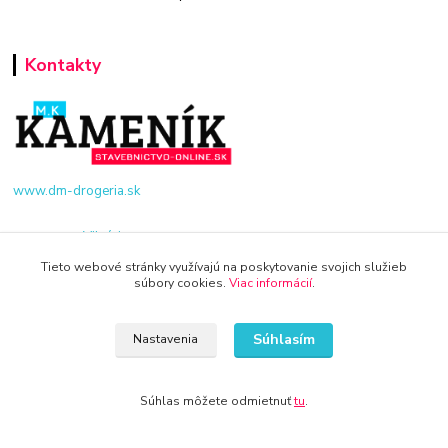
Kontakty
www.dm-drogeria.sk
Viktória
+421 940 949 000
Tieto webové stránky využívajú na poskytovanie svojich služieb
súbory cookies.
Viac informácií
.
info@kamenik.sk
Súhlasím
Nastavenia
Súhlas môžete odmietnuť
tu
.
© 2024 Všetky práva vyhradené KAMENIK.SK