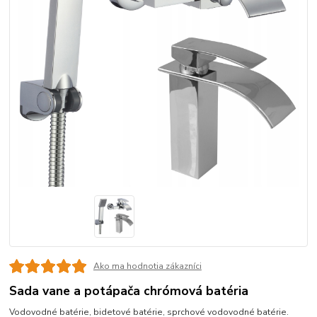
Ako ma hodnotia zákazníci
Sada vane a potápača chrómová batéria
Vodovodné batérie, bidetové batérie, sprchové vodovodné batérie.