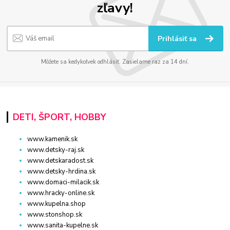
zľavy!
Prihlásiť sa
Môžete sa kedykoľvek odhlásiť. Zasielame raz za 14 dní.
DETI, ŠPORT, HOBBY
www.kamenik.sk
www.detsky-raj.sk
www.detskaradost.sk
www.detsky-hrdina.sk
www.domaci-milacik.sk
www.hracky-online.sk
www.kupelna.shop
www.stonshop.sk
www.sanita-kupelne.sk