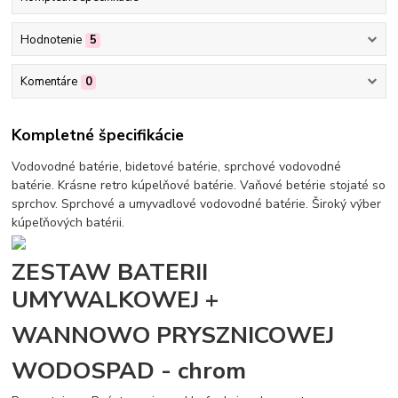
Hodnotenie
5
Komentáre
0
Kompletné špecifikácie
Vodovodné batérie, bidetové batérie, sprchové vodovodné
batérie. Krásne retro kúpelňové batérie. Vaňové betérie stojaté so
sprchov. Sprchové a umyvadlové vodovodné batérie. Široký výber
kúpeľňových batérii.
ZESTAW BATERII
UMYWALKOWEJ +
WANNOWO PRYSZNICOWEJ
WODOSPAD - chrom