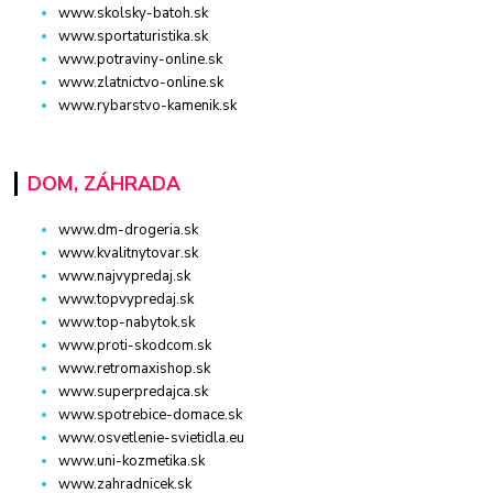
www.skolsky-batoh.sk
www.sportaturistika.sk
www.potraviny-online.sk
www.zlatnictvo-online.sk
www.rybarstvo-kamenik.sk
DOM, ZÁHRADA
www.dm-drogeria.sk
www.kvalitnytovar.sk
www.najvypredaj.sk
www.topvypredaj.sk
www.top-nabytok.sk
www.proti-skodcom.sk
www.retromaxishop.sk
www.superpredajca.sk
www.spotrebice-domace.sk
www.osvetlenie-svietidla.eu
www.uni-kozmetika.sk
www.zahradnicek.sk