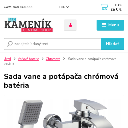
0
ks
EUR
+421 940 949 000
za
0 €
Menu
Hľadať
Úvod
Vaňové batérie
Chrómové
Sada vane a potápača chrómová
batéria
Sada vane a potápača chrómová
batéria