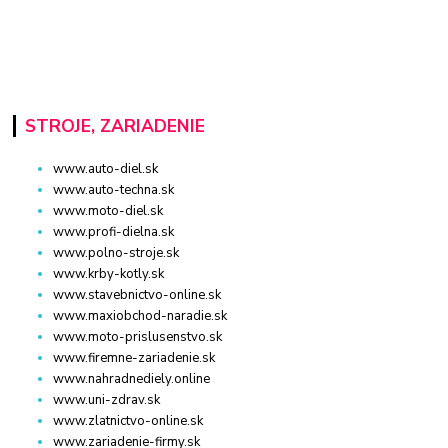
STROJE, ZARIADENIE
www.auto-diel.sk
www.auto-techna.sk
www.moto-diel.sk
www.profi-dielna.sk
www.polno-stroje.sk
www.krby-kotly.sk
www.stavebnictvo-online.sk
www.maxiobchod-naradie.sk
www.moto-prislusenstvo.sk
www.firemne-zariadenie.sk
www.nahradnediely.online
www.uni-zdrav.sk
www.zlatnictvo-online.sk
www.zariadenie-firmy.sk