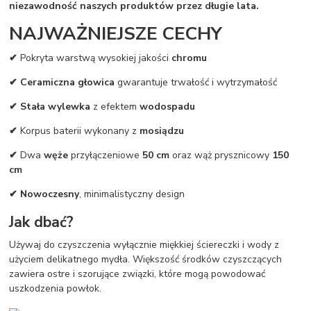
niezawodność naszych produktów przez długie lata.
NAJWAŻNIEJSZE CECHY
✔
Pokryta warstwą wysokiej jakości
chromu
✔ Ceramiczna głowica
gwarantuje trwałość i wytrzymałość
✔ Stała wylewka
z efektem
wodospadu
✔
Korpus baterii wykonany z
mosiądzu
✔
Dwa
węże
przyłączeniowe
50 cm
oraz wąż prysznicowy
150
cm
✔ Nowoczesny
, minimalistyczny design
Jak dbać?
Używaj do czyszczenia wyłącznie miękkiej ściereczki i wody z
użyciem delikatnego mydła. Większość środków czyszczących
zawiera ostre i szorujące związki, które mogą powodować
uszkodzenia powłok.