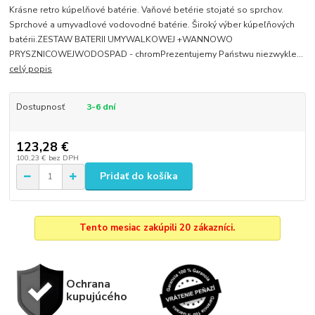
Krásne retro kúpelňové batérie. Vaňové betérie stojaté so sprchov.
Sprchové a umyvadlové vodovodné batérie. Široký výber kúpeľňových
batérii.ZESTAW BATERII UMYWALKOWEJ +WANNOWO
PRYSZNICOWEJWODOSPAD - chromPrezentujemy Państwu niezwykle...
celý popis
Dostupnosť
3-6 dní
123,28 €
100,23 €
bez DPH
Pridať do košíka
Tento mesiac zakúpili 20 zákazníci.
Ochrana
kupujúcého