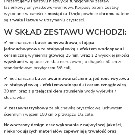
Prezentujemy Państwu niezwykle funkcjonalny zestaw
łazienkowy umywalkowo-wannowy. Korpusy baterii zostały
wykonane w całości z
mosiądzu
. Dzięki powłoce
chromu
baterie
są
trwałe
i
łatwe
w utrzymaniu czystości.
W SKŁAD ZESTAWU WCHODZI:
✔
mechaniczna
bateria
umywalkowa
,
stojąca
,
jednouchwytowa
ze
stałą
wylewką
z
efektem wodospadu
i
ceramiczną
wymienną
głowicą
25 mm, wraz z 2 wysokiej jakości
wężykami
w oplocie ze stali nierdzewnej o długości 50 cm ze
standardowym przyłączem 3/8 cali,
✔
mechaniczna
bateria
wannowa
naścienna
,
jednouchwytowa
ze
stałą
wylewką
z
efektem
wodospadu
i
ceramiczną
głowicą
30 mm, oraz z
przełącznikiem
strumienia wody wylewka /
słuchawka,
✔ zestaw
natryskowy
ze słuchawką prysznicową, uchwytem
ściennym i wężem 150 cm o przyłączu 1/2 cala.
Nowoczesny design oraz wykonanie z najwyższej jakości,
niekorodujących materiałów zapewniają trwałość oraz