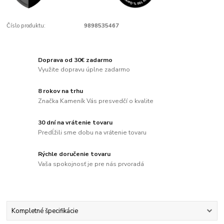
Číslo produktu:
9898535467
Doprava od 30€ zadarmo
Využite dopravu úplne zadarmo
8 rokov na trhu
Značka Kameník Vás presvedčí o kvalite
30 dní na vrátenie tovaru
Predĺžili sme dobu na vrátenie tovaru
Rýchle doručenie tovaru
Vaša spokojnosť je pre nás prvoradá
Kompletné špecifikácie