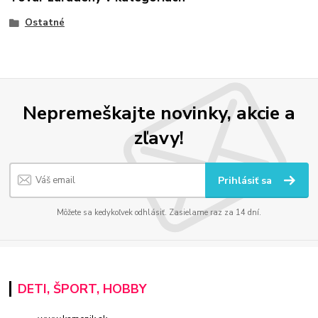
Ostatné
Nepremeškajte novinky, akcie a
zľavy!
Prihlásiť sa
Môžete sa kedykoľvek odhlásiť. Zasielame raz za 14 dní.
DETI, ŠPORT, HOBBY