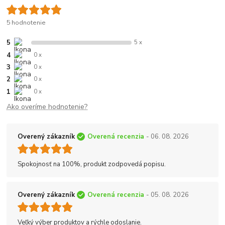
5 hodnotenie
5
5 x
4
0 x
3
0 x
2
0 x
1
0 x
Ako overíme hodnotenie?
Overený zákazník
Overená recenzia
- 06. 08. 2026
Spokojnosť na 100%, produkt zodpovedá popisu.
Overený zákazník
Overená recenzia
- 05. 08. 2026
Veľký výber produktov a rýchle odoslanie.