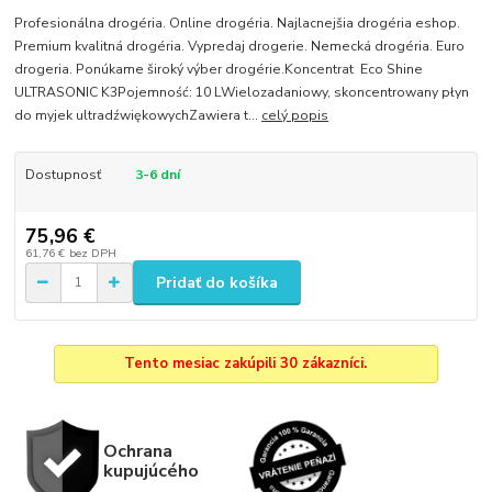
Profesionálna drogéria. Online drogéria. Najlacnejšia drogéria eshop.
Premium kvalitná drogéria. Vypredaj drogerie. Nemecká drogéria. Euro
drogeria. Ponúkame široký výber drogérie.Koncentrat Eco Shine
ULTRASONIC K3Pojemność: 10 LWielozadaniowy, skoncentrowany płyn
do myjek ultradźwiękowychZawiera t...
celý popis
Dostupnosť
3-6 dní
75,96 €
61,76 €
bez DPH
Pridať do košíka
Tento mesiac zakúpili 30 zákazníci.
Ochrana
kupujúcého