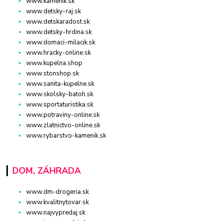
www.kamenik.sk
www.detsky-raj.sk
www.detskaradost.sk
www.detsky-hrdina.sk
www.domaci-milacik.sk
www.hracky-online.sk
www.kupelna.shop
www.stonshop.sk
www.sanita-kupelne.sk
www.skolsky-batoh.sk
www.sportaturistika.sk
www.potraviny-online.sk
www.zlatnictvo-online.sk
www.rybarstvo-kamenik.sk
DOM, ZÁHRADA
www.dm-drogeria.sk
www.kvalitnytovar.sk
www.najvypredaj.sk