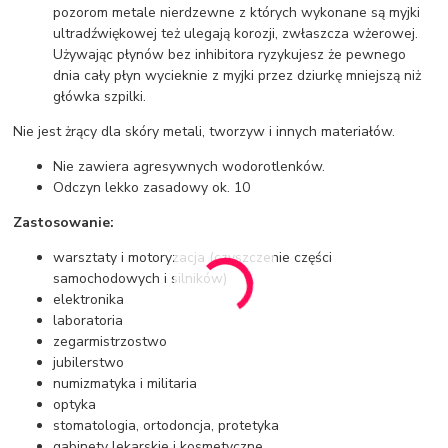
pozorom metale nierdzewne z których wykonane są myjki
ultradźwiękowej też ulegają korozji, zwłaszcza wżerowej.
Używając płynów bez inhibitora ryzykujesz że pewnego
dnia cały płyn wycieknie z myjki przez dziurkę mniejszą niż
główka szpilki.
Nie jest żrący dla skóry metali, tworzyw i innych materiałów.
Nie zawiera agresywnych wodorotlenków.
Odczyn lekko zasadowy ok. 10
Zastosowanie:
warsztaty i motoryzacja (czyszczenie części
samochodowych i silników)
elektronika
laboratoria
zegarmistrzostwo
jubilerstwo
numizmatyka i militaria
optyka
stomatologia, ortodoncja, protetyka
gabinety lekarskie i kosmetyczne