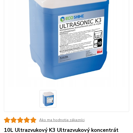
Ako ma hodnotia zákazníci
10L Ultrazvukový K3 Ultrazvukový koncentrát