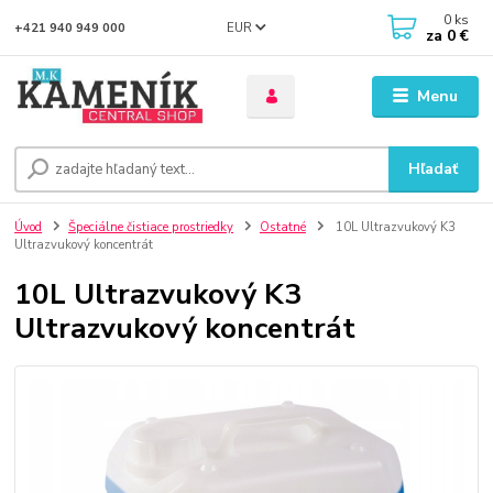
0
ks
EUR
+421 940 949 000
za
0 €
Menu
Hľadať
Úvod
Špeciálne čistiace prostriedky
Ostatné
10L Ultrazvukový K3
Ultrazvukový koncentrát
10L Ultrazvukový K3
Ultrazvukový koncentrát