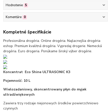
Hodnotenie
5
Komentáre
0
Kompletné špecifikácie
Profesionálna drogéria. Online drogéria. Najlacnejšia drogéria
eshop. Premium kvalitná drogéria. Vypredaj drogerie. Nemecká
drogéria. Euro drogeria. Ponúkame široký výber drogérie.
Koncentrat Eco Shine ULTRASONIC K3
Pojemność: 10 L
Wielozadaniowy, skoncentrowany płyn do myjek
ultradźwiękowych
Zawiera trzy rodzaje niejonowych środków powierzchniowo
czynnych