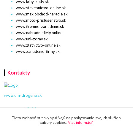
www.krby-kotly.sk
www.stavebnictvo-online.sk
www.maxiobchod-naradie.sk
www.moto-prislusenstvo.sk
www.firemne-zariadenie.sk
www.nahradnediely.online
www.uni-zdrav.sk
www.zlatnictvo-online.sk
www.zariadenie-firmy.sk
Kontakty
www.dm-drogeria.sk
Viktória
+421 940 949 000
Tieto webové stránky využívajú na poskytovanie svojich služieb
súbory cookies.
Viac informácií
.
info@kamenik.sk