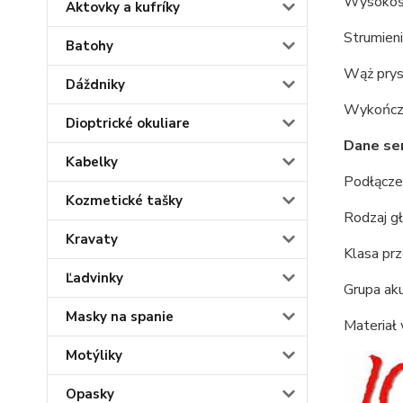
Wysokoś
Aktovky a kufríky
Strumieni
Batohy
Wąż prys
Dáždniky
Wykończen
Dioptrické okuliare
Dane se
Kabelky
Podłączen
Kozmetické tašky
Rodzaj g
Kravaty
Klasa pr
Ľadvinky
Grupa akus
Masky na spanie
Materiał
Motýliky
Opasky