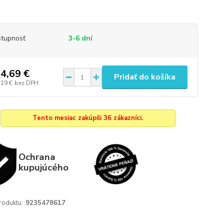
tupnosť
3-6 dní
4,69 €
Pridať do košíka
,19 €
bez DPH
Tento mesiac zakúpili 36 zákazníci.
Ochrana
kupujúcého
roduktu:
9235478617