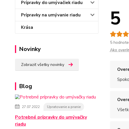
Prípravky do umývačiek riadu
5
Prípravky na umývanie riadu
Krása
5 hodnote
Novinky
Ako overí
Zobraziť všetky novinky
Overe
Spoko
Blog
Overe
27.07.2022
Upratovanie a pranie
Všetk
Potrebné prípravky do umývačky
riadu