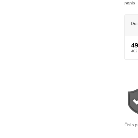
popis
Dos
49
402
Číslo p