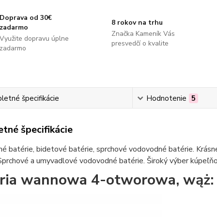
Doprava od 30€
8 rokov na trhu
zadarmo
Značka Kameník Vás
Využite dopravu úplne
presvedčí o kvalite
zadarmo
etné špecifikácie
Hodnotenie
5
tné špecifikácie
 batérie, bidetové batérie, sprchové vodovodné batérie. Krásne
Sprchové a umyvadlové vodovodné batérie. Široký výber kúpeľňov
ria wannowa 4-otworowa, wąż: