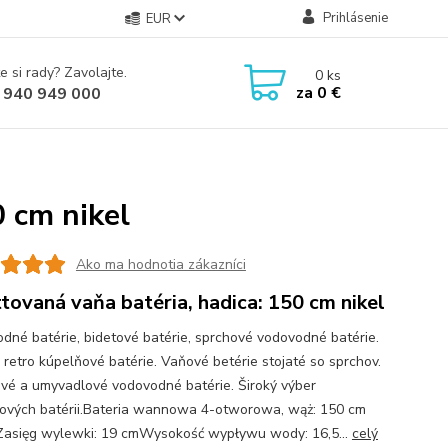
Prihlásenie
EUR
e si rady? Zavolajte.
0
ks
za
0 €
 940 949 000
0 cm nikel
Ako ma hodnotia zákazníci
ttovaná vaňa batéria, hadica: 150 cm nikel
dné batérie, bidetové batérie, sprchové vodovodné batérie.
 retro kúpelňové batérie. Vaňové betérie stojaté so sprchov.
vé a umyvadlové vodovodné batérie. Široký výber
ových batérii.Bateria wannowa 4-otworowa, wąż: 150 cm
Zasięg wylewki: 19 cmWysokość wypływu wody: 16,5...
celý