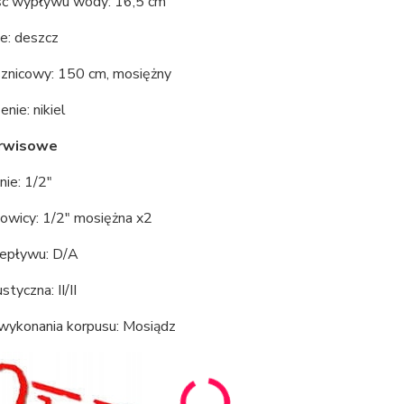
ć wypływu wody: 16,5 cm
e: deszcz
znicowy: 150 cm, mosiężny
ie: nikiel
rwisowe
ie: 1/2"
łowicy: 1/2" mosiężna x2
zepływu: D/A
tyczna: II/II
 wykonania korpusu: Mosiądz