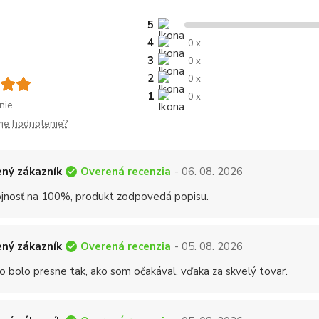
5
4
0 x
3
0 x
2
0 x
1
0 x
nie
me hodnotenie?
Overená recenzia
ný zákazník
- 06. 08. 2026
jnosť na 100%, produkt zodpovedá popisu.
Overená recenzia
ný zákazník
- 05. 08. 2026
o bolo presne tak, ako som očakával, vďaka za skvelý tovar.