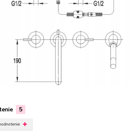
tenie
5
 hodnotenie