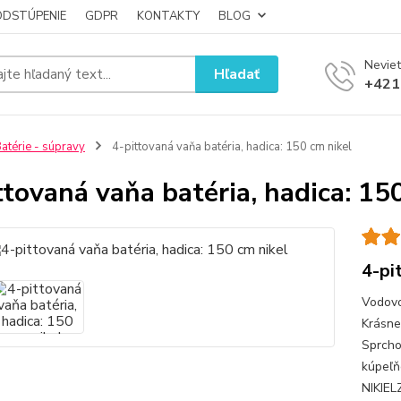
ODSTÚPENIE
GDPR
KONTAKTY
BLOG
Neviet
Hľadať
+421
atérie - súpravy
4-pittovaná vaňa batéria, hadica: 150 cm nikel
ttovaná vaňa batéria, hadica: 15
4-pi
Vodovo
Krásne
Sprcho
kúpeľň
NIKIEL