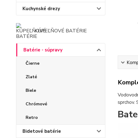
Kuchynské drezy
KÚPEĽŇOVÉ BATÉRIE
Batérie - súpravy
Kompl
Čierne
Zlaté
Komple
Biele
Vodovodné
sprchov. 
Chrómové
Bate
Retro
Bidetové batérie