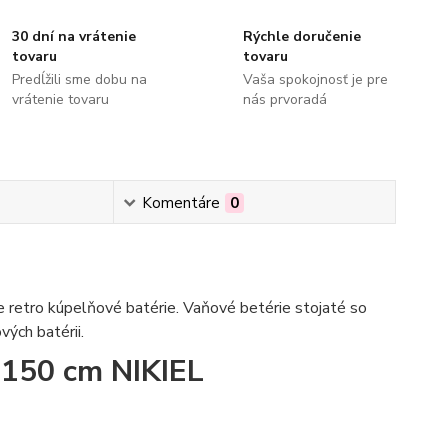
30 dní na vrátenie
Rýchle doručenie
tovaru
tovaru
Predĺžili sme dobu na
Vaša spokojnosť je pre
vrátenie tovaru
nás prvoradá
Komentáre
0
 retro kúpelňové batérie. Vaňové betérie stojaté so
ých batérii.
 150 cm NIKIEL