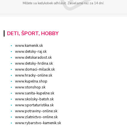
Môžete sa kedykoľvek odhlásiť. Zasielame raz za 14 dní.
DETI, ŠPORT, HOBBY
www.kamenik.sk
www.detsky-raj.sk
www.detskaradost.sk
www.detsky-hrdina.sk
www.domaci-milacik.sk
www.hracky-online.sk
www.kupelna.shop
www.stonshop.sk
www.sanita-kupelne.sk
www.skolsky-batoh.sk
www.sportaturistika.sk
www.potraviny-online.sk
www.zlatnictvo-online.sk
www.rybarstvo-kamenik.sk