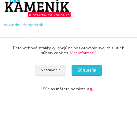
www.dm-drogeria.sk
Viktória
+421 940 949 000
Tieto webové stránky využívajú na poskytovanie svojich služieb
súbory cookies.
Viac informácií
.
info@kamenik.sk
Súhlasím
Nastavenia
Súhlas môžete odmietnuť
tu
.
© 2024 Všetky práva vyhradené KAMENIK.SK
Vytvorené na
Eshop-rychlo.sk