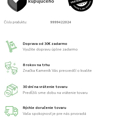
kupujúcého
Číslo produktu:
9999422024
Doprava od 30€ zadarmo
Využite dopravu úplne zadarmo
8 rokov na trhu
Značka Kameník Vás presvedčí o kvalite
30 dní na vrátenie tovaru
Predĺžili sme dobu na vrátenie tovaru
Rýchle doručenie tovaru
Vaša spokojnosť je pre nás prvoradá