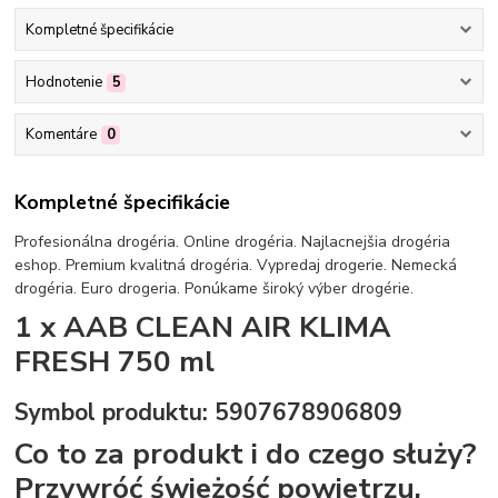
Kompletné špecifikácie
Hodnotenie
5
Komentáre
0
Kompletné špecifikácie
Profesionálna drogéria. Online drogéria. Najlacnejšia drogéria
eshop. Premium kvalitná drogéria. Vypredaj drogerie. Nemecká
drogéria. Euro drogeria. Ponúkame široký výber drogérie.
1 x AAB CLEAN AIR KLIMA
FRESH 750 ml
Symbol produktu: 5907678906809
Co to za produkt i do czego służy?
Przywróć świeżość powietrzu,