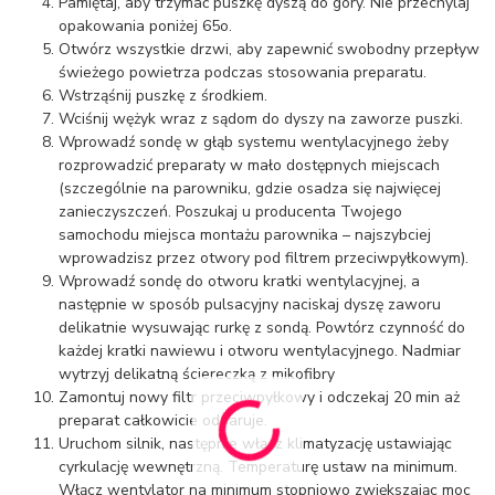
Pamiętaj, aby trzymać puszkę dyszą do góry. Nie przechylaj
opakowania poniżej 65o.
Otwórz wszystkie drzwi, aby zapewnić swobodny przepływ
świeżego powietrza podczas stosowania preparatu.
Wstrząśnij puszkę z środkiem.
Wciśnij wężyk wraz z sądom do dyszy na zaworze puszki.
Wprowadź sondę w głąb systemu wentylacyjnego żeby
rozprowadzić preparaty w mało dostępnych miejscach
(szczególnie na parowniku, gdzie osadza się najwięcej
zanieczyszczeń. Poszukaj u producenta Twojego
samochodu miejsca montażu parownika – najszybciej
wprowadzisz przez otwory pod filtrem przeciwpyłkowym).
Wprowadź sondę do otworu kratki wentylacyjnej, a
następnie w sposób pulsacyjny naciskaj dyszę zaworu
delikatnie wysuwając rurkę z sondą. Powtórz czynność do
każdej kratki nawiewu i otworu wentylacyjnego. Nadmiar
wytrzyj delikatną ściereczką z mikofibry
Zamontuj nowy filtr przeciwpyłkowy i odczekaj 20 min aż
preparat całkowicie odparuje.
Uruchom silnik, następnie włącz klimatyzację ustawiając
cyrkulację wewnętrzną. Temperaturę ustaw na minimum.
Włącz wentylator na minimum stopniowo zwiększając moc