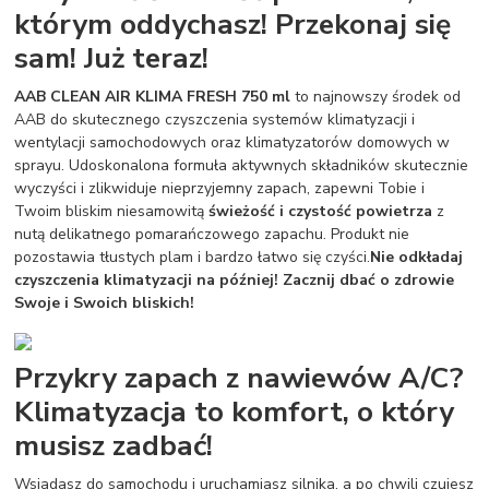
którym oddychasz! Przekonaj się
sam! Już teraz!
AAB CLEAN AIR KLIMA FRESH 750 ml
to najnowszy środek od
AAB do skutecznego czyszczenia systemów klimatyzacji i
wentylacji samochodowych oraz klimatyzatorów domowych w
sprayu. Udoskonalona formuła aktywnych składników skutecznie
wyczyści i zlikwiduje nieprzyjemny zapach, zapewni Tobie i
Twoim bliskim niesamowitą
świeżość i czystość powietrza
z
nutą delikatnego pomarańczowego zapachu. Produkt nie
pozostawia tłustych plam i bardzo łatwo się czyści.
Nie odkładaj
czyszczenia klimatyzacji na później! Zacznij dbać o zdrowie
Swoje i Swoich bliskich!
Przykry zapach z nawiewów A/C?
Klimatyzacja to komfort, o który
musisz zadbać!
Wsiadasz do samochodu i uruchamiasz silnika, a po chwili czujesz