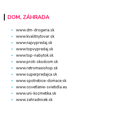
DOM, ZÁHRADA
www.dm-drogeria.sk
www.kvalitnytovar.sk
www.najvypredaj.sk
www.topvypredaj.sk
www.top-nabytok.sk
www.proti-skodcom.sk
www.retromaxishop.sk
www.superpredajca.sk
www.spotrebice-domace.sk
www.osvetlenie-svietidla.eu
www.uni-kozmetika.sk
www.zahradnicek.sk