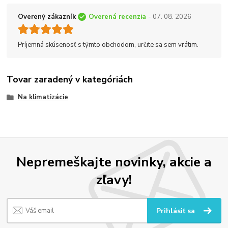
Overený zákazník
Overená recenzia
- 07. 08. 2026
Príjemná skúsenosť s týmto obchodom, určite sa sem vrátim.
Tovar zaradený v kategóriách
Na klimatizácie
Nepremeškajte novinky, akcie a
zľavy!
Prihlásiť sa