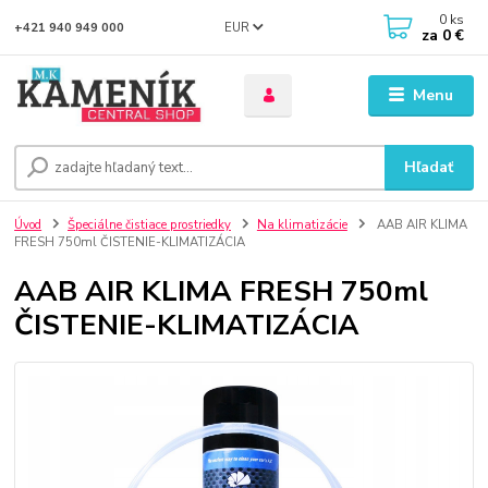
0
ks
EUR
+421 940 949 000
za
0 €
Menu
Hľadať
Úvod
Špeciálne čistiace prostriedky
Na klimatizácie
AAB AIR KLIMA
FRESH 750ml ČISTENIE-KLIMATIZÁCIA
AAB AIR KLIMA FRESH 750ml
ČISTENIE-KLIMATIZÁCIA