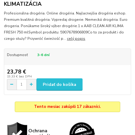
KLIMATIZÁCIA
Profesionálna drogéria. Online drogéria. Najlacnejšia drogéria eshop.
Premium kvalitná drogéria. Vypredaj drogerie. Nemecká drogéria. Euro
drogeria. Ponúkame široký výber drogérie.1 x AAB CLEAN AIR KLIMA
FRESH 750 mlSymbol produktu: 5907678906809Co to za produkt i do
czego służy? Przywróć świeżość p...
celý popis
Dostupnosť
3-6 dní
23,78 €
19,33 €
bez DPH
Pridať do košíka
Tento mesiac zakúpili 17 zákazníci.
Ochrana