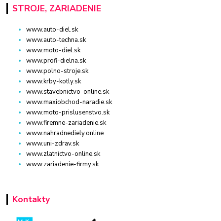
STROJE, ZARIADENIE
www.auto-diel.sk
www.auto-techna.sk
www.moto-diel.sk
www.profi-dielna.sk
www.polno-stroje.sk
www.krby-kotly.sk
www.stavebnictvo-online.sk
www.maxiobchod-naradie.sk
www.moto-prislusenstvo.sk
www.firemne-zariadenie.sk
www.nahradnediely.online
www.uni-zdrav.sk
www.zlatnictvo-online.sk
www.zariadenie-firmy.sk
Kontakty