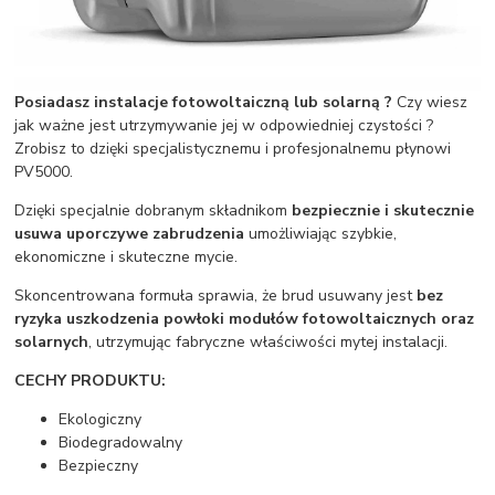
Posiadasz instalacje fotowoltaiczną lub solarną ?
Czy wiesz
jak ważne jest utrzymywanie jej w odpowiedniej czystości ?
Zrobisz to dzięki specjalistycznemu i profesjonalnemu płynowi
PV5000.
Dzięki specjalnie dobranym składnikom
bezpiecznie i skutecznie
usuwa uporczywe zabrudzenia
umożliwiając szybkie,
ekonomiczne i skuteczne mycie.
Skoncentrowana formuła sprawia, że brud usuwany jest
bez
ryzyka uszkodzenia powłoki modułów fotowoltaicznych oraz
solarnych
, utrzymując fabryczne właściwości mytej instalacji.
CECHY PRODUKTU:
Ekologiczny
Biodegradowalny
Bezpieczny