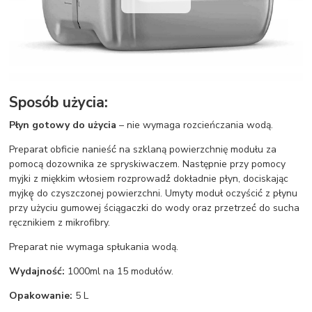
Sposób użycia:
Płyn gotowy do użycia
– nie wymaga rozcieńczania wodą.
Preparat obficie nanieść́ na szklaną powierzchnię modułu za
pomocą dozownika ze spryskiwaczem. Następnie przy pomocy
myjki z miękkim włosiem rozprowadź́ dokładnie płyn, dociskając
myjkę̨ do czyszczonej powierzchni. Umyty moduł oczyścić́ z płynu
przy użyciu gumowej ściągaczki do wody oraz przetrzeć́ do sucha
ręcznikiem z mikrofibry.
Preparat nie wymaga spłukania wodą.
Wydajność:
1000ml na 15 modułów.
Opakowanie:
5 L