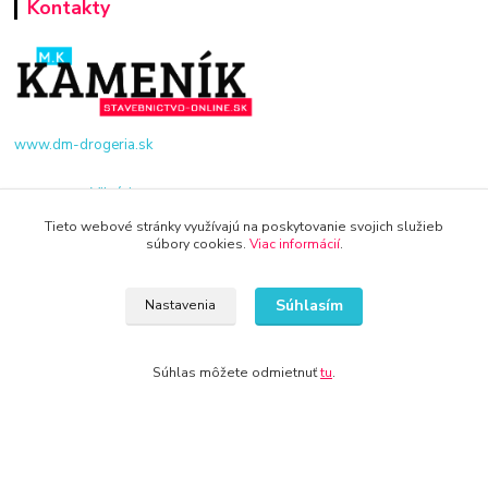
Kontakty
www.dm-drogeria.sk
Viktória
+421 940 949 000
Tieto webové stránky využívajú na poskytovanie svojich služieb
súbory cookies.
Viac informácií
.
info@kamenik.sk
Súhlasím
Nastavenia
Súhlas môžete odmietnuť
tu
.
© 2024 Všetky práva vyhradené KAMENIK.SK
Vytvorené na
Eshop-rychlo.sk