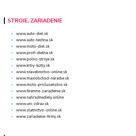
STROJE, ZARIADENIE
www.auto-diel.sk
www.auto-techna.sk
www.moto-diel.sk
www.profi-dielna.sk
www.polno-stroje.sk
www.krby-kotly.sk
www.stavebnictvo-online.sk
www.maxiobchod-naradie.sk
www.moto-prislusenstvo.sk
www.firemne-zariadenie.sk
www.nahradnediely.online
www.uni-zdrav.sk
www.zlatnictvo-online.sk
www.zariadenie-firmy.sk