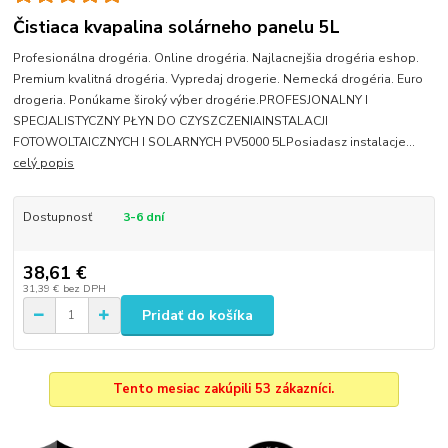
Čistiaca kvapalina solárneho panelu 5L
Profesionálna drogéria. Online drogéria. Najlacnejšia drogéria eshop.
Premium kvalitná drogéria. Vypredaj drogerie. Nemecká drogéria. Euro
drogeria. Ponúkame široký výber drogérie.PROFESJONALNY I
SPECJALISTYCZNY PŁYN DO CZYSZCZENIAINSTALACJI
FOTOWOLTAICZNYCH I SOLARNYCH PV5000 5LPosiadasz instalacje...
celý popis
Dostupnosť
3-6 dní
38,61 €
31,39 €
bez DPH
Pridať do košíka
Tento mesiac zakúpili 53 zákazníci.