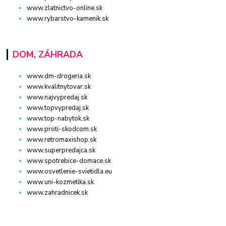
www.zlatnictvo-online.sk
www.rybarstvo-kamenik.sk
DOM, ZÁHRADA
www.dm-drogeria.sk
www.kvalitnytovar.sk
www.najvypredaj.sk
www.topvypredaj.sk
www.top-nabytok.sk
www.proti-skodcom.sk
www.retromaxishop.sk
www.superpredajca.sk
www.spotrebice-domace.sk
www.osvetlenie-svietidla.eu
www.uni-kozmetika.sk
www.zahradnicek.sk