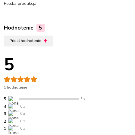
Polska produkcja.
Hodnotenie
5
Pridať hodnotenie
5
5 hodnotenie
5
5 x
4
0 x
3
0 x
2
0 x
1
0 x