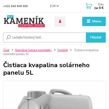
0
ks
EUR
+421 940 949 000
za
0 €
Menu
Hľadať
Úvod
Špeciálne čistiace prostriedky
Ostatné
Čistiaca kvapalina
solárneho panelu 5L
Čistiaca kvapalina solárneho
panelu 5L