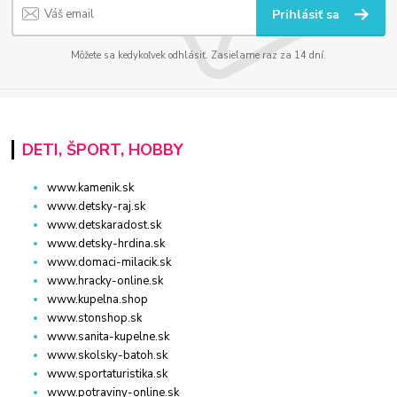
Prihlásiť sa
Môžete sa kedykoľvek odhlásiť. Zasielame raz za 14 dní.
DETI, ŠPORT, HOBBY
www.kamenik.sk
www.detsky-raj.sk
www.detskaradost.sk
www.detsky-hrdina.sk
www.domaci-milacik.sk
www.hracky-online.sk
www.kupelna.shop
www.stonshop.sk
www.sanita-kupelne.sk
www.skolsky-batoh.sk
www.sportaturistika.sk
www.potraviny-online.sk