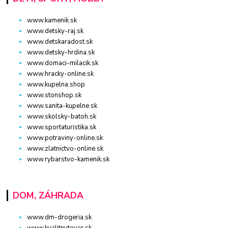
www.kamenik.sk
www.detsky-raj.sk
www.detskaradost.sk
www.detsky-hrdina.sk
www.domaci-milacik.sk
www.hracky-online.sk
www.kupelna.shop
www.stonshop.sk
www.sanita-kupelne.sk
www.skolsky-batoh.sk
www.sportaturistika.sk
www.potraviny-online.sk
www.zlatnictvo-online.sk
www.rybarstvo-kamenik.sk
DOM, ZÁHRADA
www.dm-drogeria.sk
www.kvalitnytovar.sk