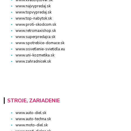
www.najvypredaj.sk
www.topvypredaj.sk
www.top-nabytok.sk
www.proti-skodcom.sk
www.retromaxishop.sk
www.superpredajca.sk
www.spotrebice-domace.sk
www.osvetlenie-svietidla.eu
www.uni-kozmetika.sk
www.zahradnicek.sk
STROJE, ZARIADENIE
www.auto-diel.sk
www.auto-techna.sk
www.moto-diel.sk