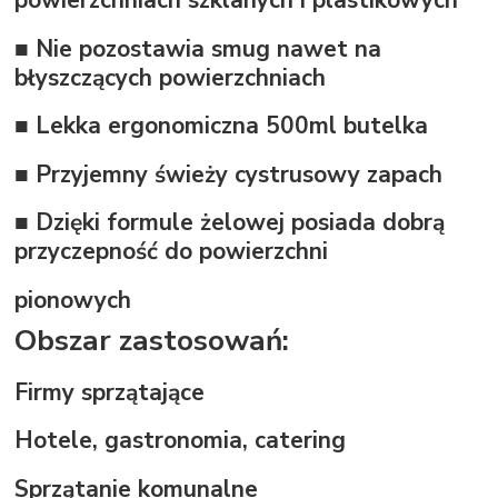
powierzchniach szklanych i plastikowych
■ Nie pozostawia smug nawet na
błyszczących powierzchniach
■ Lekka ergonomiczna 500ml butelka
■ Przyjemny świeży cystrusowy zapach
■ Dzięki formule żelowej posiada dobrą
przyczepność do powierzchni
pionowych
Obszar zastosowań:
Firmy sprzątające
Hotele, gastronomia, catering
Sprzątanie komunalne