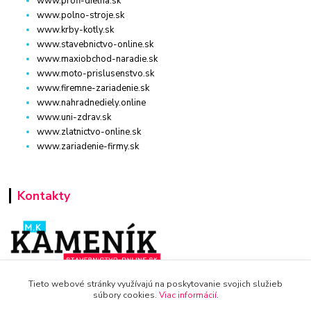
www.profi-dielna.sk
www.polno-stroje.sk
www.krby-kotly.sk
www.stavebnictvo-online.sk
www.maxiobchod-naradie.sk
www.moto-prislusenstvo.sk
www.firemne-zariadenie.sk
www.nahradnediely.online
www.uni-zdrav.sk
www.zlatnictvo-online.sk
www.zariadenie-firmy.sk
Kontakty
www.dm-drogeria.sk
Tieto webové stránky využívajú na poskytovanie svojich služieb
súbory cookies.
Viac informácií
.