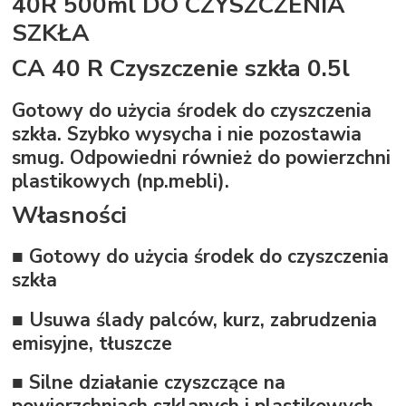
40R 500ml DO CZYSZCZENIA
SZKŁA
CA 40 R Czyszczenie szkła 0.5l
Gotowy do użycia środek do czyszczenia
szkła. Szybko wysycha i nie pozostawia
smug. Odpowiedni również do powierzchni
plastikowych (np.mebli).
Własności
■ Gotowy do użycia środek do czyszczenia
szkła
■ Usuwa ślady palców, kurz, zabrudzenia
emisyjne, tłuszcze
■ Silne działanie czyszczące na