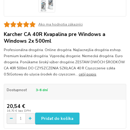
Ako ma hodnotia zákazníci
Karcher CA 40R Kvapalina pre Windows a
Windows 2x 500ml
Profesionálna drogéria. Online drogéria. Najlacnejšia drogéria eshop.
Premium kvalitná drogéria. Vypredaj drogerie. Nemecká drogéria. Euro
drogeria. Ponúkame široký výber drogérie.ZESTAW DWÓCH ŚRODKÓW
CA 40R 500ml DO CZYSZCZENIA SZKŁACA 40 R Czyszczenie szkła
0.5lGotowy do użycia środek do czyszczen...
celý popis
Dostupnosť
3-6 dní
20,54 €
16,70 €
bez DPH
Pridať do košíka