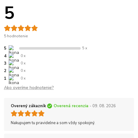
5
5 hodnotenie
5
5 x
4
0 x
3
0 x
2
0 x
1
0 x
Ako overíme hodnotenie?
Overený zákazník
Overená recenzia
- 09. 08. 2026
Nakupujem tu pravidelne a som vždy spokojný.