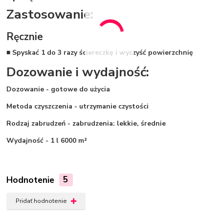
Zastosowanie:
Ręcznie
■ Spyskać 1 do 3 razy ściereczkę i wyczyść powierzchnię
Dozowanie i wydajność:
Dozowanie - gotowe do użycia
Metoda czyszczenia - utrzymanie czystości
Rodzaj zabrudzeń - zabrudzenia: lekkie, średnie
Wydajność - 1 l 6000 m²
Hodnotenie
5
Pridať hodnotenie