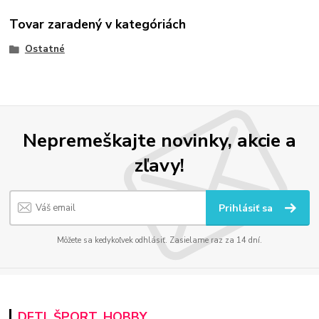
Tovar zaradený v kategóriách
Ostatné
Nepremeškajte novinky, akcie a
zľavy!
Prihlásiť sa
Môžete sa kedykoľvek odhlásiť. Zasielame raz za 14 dní.
DETI, ŠPORT, HOBBY