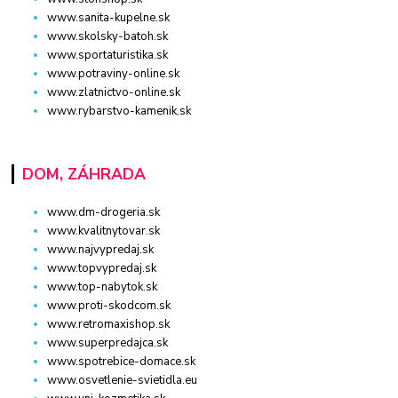
www.sanita-kupelne.sk
www.skolsky-batoh.sk
www.sportaturistika.sk
www.potraviny-online.sk
www.zlatnictvo-online.sk
www.rybarstvo-kamenik.sk
DOM, ZÁHRADA
www.dm-drogeria.sk
www.kvalitnytovar.sk
www.najvypredaj.sk
www.topvypredaj.sk
www.top-nabytok.sk
www.proti-skodcom.sk
www.retromaxishop.sk
www.superpredajca.sk
www.spotrebice-domace.sk
www.osvetlenie-svietidla.eu