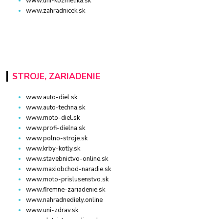
www.uni-kozmetika.sk
www.zahradnicek.sk
STROJE, ZARIADENIE
www.auto-diel.sk
www.auto-techna.sk
www.moto-diel.sk
www.profi-dielna.sk
www.polno-stroje.sk
www.krby-kotly.sk
www.stavebnictvo-online.sk
www.maxiobchod-naradie.sk
www.moto-prislusenstvo.sk
www.firemne-zariadenie.sk
www.nahradnediely.online
www.uni-zdrav.sk