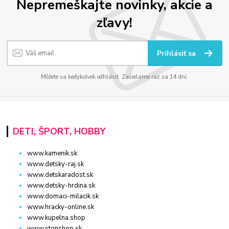
Nepremeškajte novinky, akcie a
zľavy!
Prihlásiť sa
Môžete sa kedykoľvek odhlásiť. Zasielame raz za 14 dní.
DETI, ŠPORT, HOBBY
www.kamenik.sk
www.detsky-raj.sk
www.detskaradost.sk
www.detsky-hrdina.sk
www.domaci-milacik.sk
www.hracky-online.sk
www.kupelna.shop
www.stonshop.sk