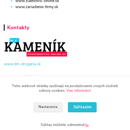
www.zlatnictvo-online.sk
www.zariadenie-firmy.sk
Kontakty
www.dm-drogeria.sk
Viktória
+421 940 949 000
Tieto webové stránky využívajú na poskytovanie svojich služieb
súbory cookies.
Viac informácií
.
info@kamenik.sk
Súhlasím
Nastavenia
Súhlas môžete odmietnuť
tu
.