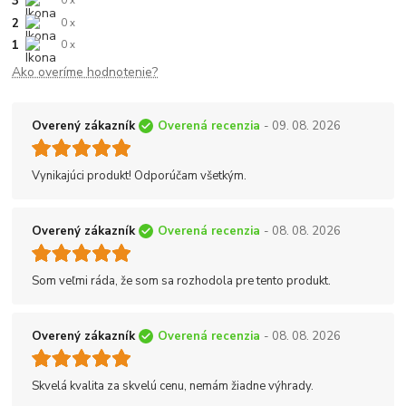
3
0 x
2
0 x
1
0 x
Ako overíme hodnotenie?
Overený zákazník
Overená recenzia
- 09. 08. 2026
Vynikajúci produkt! Odporúčam všetkým.
Overený zákazník
Overená recenzia
- 08. 08. 2026
Som veľmi ráda, že som sa rozhodola pre tento produkt.
Overený zákazník
Overená recenzia
- 08. 08. 2026
Skvelá kvalita za skvelú cenu, nemám žiadne výhrady.