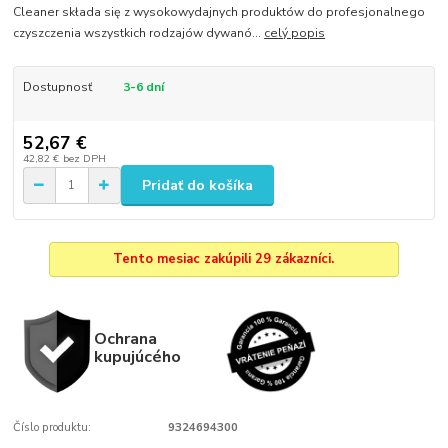
Cleaner składa się z wysokowydajnych produktów do profesjonalnego
czyszczenia wszystkich rodzajów dywanó...
celý popis
Dostupnosť
3-6 dní
52,67 €
42,82 €
bez DPH
Pridať do košíka
Tento mesiac zakúpili 29 zákazníci.
Ochrana
kupujúcého
Číslo produktu:
9324694300