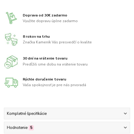
Doprava od 30€ zadarmo
Využite dopravu úplne zadarmo
8 rokov na trhu
Značka Kameník Vás presvedčí o kvalite
30 dní na vrátenie tovaru
Predĺžili sme dobu na vrátenie tovaru
Rýchle doručenie tovaru
Vaša spokojnosť je pre nás prvoradá
Kompletné špecifikácie
Hodnotenie
5