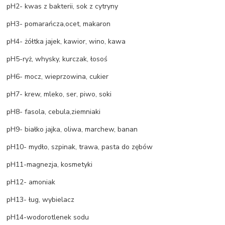
pH2- kwas z bakterii, sok z cytryny
pH3- pomarańcza,ocet, makaron
pH4- żółtka jajek, kawior, wino, kawa
pH5-ryż, whysky, kurczak, łosoś
pH6- mocz, wieprzowina, cukier
pH7- krew, mleko, ser, piwo, soki
pH8- fasola, cebula,ziemniaki
pH9- białko jajka, oliwa, marchew, banan
pH10- mydło, szpinak, trawa, pasta do zębów
pH11-magnezja, kosmetyki
pH12- amoniak
pH13- ług, wybielacz
pH14-wodorotlenek sodu