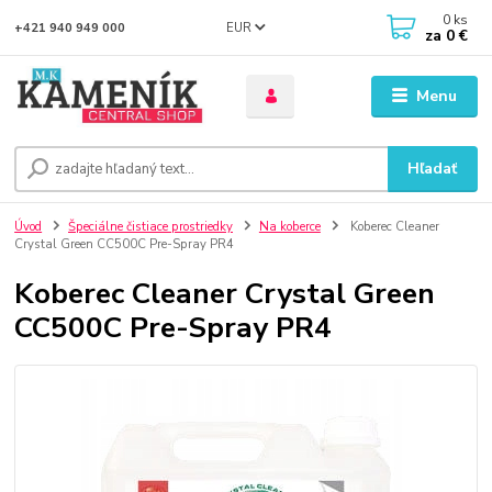
0
ks
EUR
+421 940 949 000
za
0 €
Menu
Hľadať
Úvod
Špeciálne čistiace prostriedky
Na koberce
Koberec Cleaner
Crystal Green CC500C Pre-Spray PR4
Koberec Cleaner Crystal Green
CC500C Pre-Spray PR4