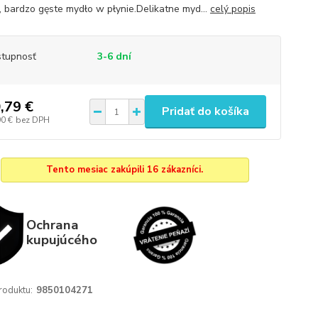
i, bardzo gęste mydło w płynie.Delikatne myd...
celý popis
tupnosť
3-6 dní
,79 €
Pridať do košíka
90 €
bez DPH
Tento mesiac zakúpili 16 zákazníci.
Ochrana
kupujúcého
roduktu:
9850104271