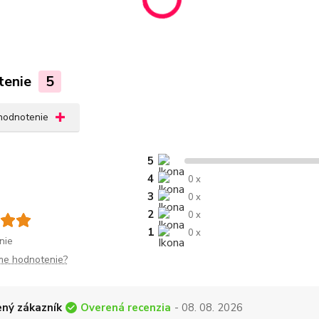
tenie
5
 hodnotenie
5
4
0 x
3
0 x
2
0 x
1
0 x
nie
me hodnotenie?
Overená recenzia
ný zákazník
- 08. 08. 2026