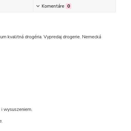
Komentáre
0
mium kvalitná drogéria. Vypredaj drogerie. Nemecká
m i wysuszeniem.
e.