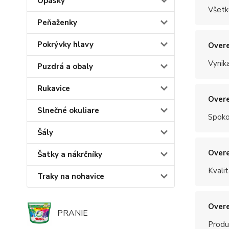
Opasky
Všetk
Peňaženky
Pokrývky hlavy
Overe
Vynik
Puzdrá a obaly
Rukavice
Overe
Slnečné okuliare
Spoko
Šály
Overe
Šatky a nákrčníky
Kvalit
Traky na nohavice
Overe
PRANIE
Produ