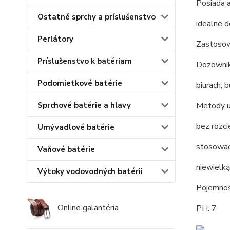
Posiada 
Ostatné sprchy a príslušenstvo
idealne 
Perlátory
Zastoso
Príslušenstvo k batériam
Dozownik
Podomietkové batérie
biurach, 
Sprchové batérie a hlavy
Metody u
bez rozci
Umývadlové batérie
stosować
Vaňové batérie
niewielką
Výtoky vodovodných batérii
Pojemnoś
Online galantéria
PH: 7