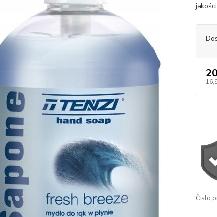
jakośc
Dos
20
16,
Číslo p