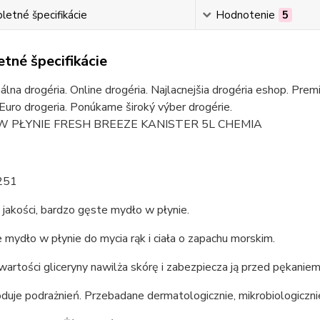
etné špecifikácie
Hodnotenie
5
tné špecifikácie
álna drogéria. Online drogéria. Najlacnejšia drogéria eshop. Pre
 Euro drogeria. Ponúkame široký výber drogérie.
 PŁYNIE FRESH BREEZE KANISTER 5L CHEMIA
251
jakości, bardzo gęste mydło w płynie.
 mydło w płynie do mycia rąk i ciała o zapachu morskim.
wartości gliceryny nawilża skórę i zabezpiecza ją przed pękanie
uje podrażnień. Przebadane dermatologicznie, mikrobiologiczni