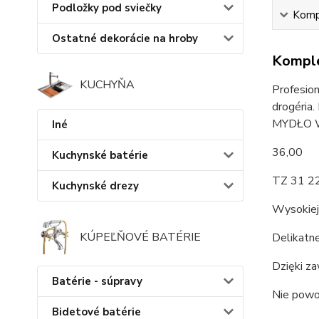
Podložky pod sviečky
Kompl
Ostatné dekorácie na hroby
Komple
KUCHYŇA
Profesion
drogéria.
MYDŁO W
Iné
36,00
Kuchynské batérie
TZ 31 2
Kuchynské drezy
Wysokiej 
KÚPEĽŇOVÉ BATÉRIE
Delikatne
Dzięki za
Batérie - súpravy
Nie powod
Bidetové batérie