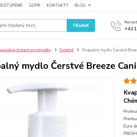
ODSTÚPENIE
GDPR
KONTAKTY
BLOG
Neviet
Hľadať
+421
peciálne čistiace prostriedky
Ostatné
Kvapalný mydlo Čerstvé Breez
alný mydlo Čerstvé Breeze Cani
Kvap
Ché
Profes
Premiu
Euro d
FRESH