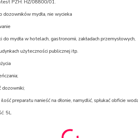
atest PZH: HŻ/08800/01.
do dozowników mydła, nie wycieka
wanie
i do mydła w hotelach, gastronomii, zakładach przemysłowych,
budynkach użyteczności publicznej itp.
życia
eńczania;
 dozowniki;
 ilość preparatu nanieść na dłonie, namydlić, spłukać obficie wodą
ć: 5L