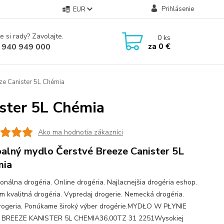
Prihlásenie
EUR
e si rady? Zavolajte.
0
ks
za
0 €
 940 949 000
e Canister 5L Chémia
ster 5L Chémia
Ako ma hodnotia zákazníci
alný mydlo Čerstvé Breeze Canister 5L
mia
ionálna drogéria. Online drogéria. Najlacnejšia drogéria eshop.
m kvalitná drogéria. Vypredaj drogerie. Nemecká drogéria.
rogeria. Ponúkame široký výber drogérie.MYDŁO W PŁYNIE
 BREEZE KANISTER 5L CHEMIA36,00TZ 31 2251Wysokiej