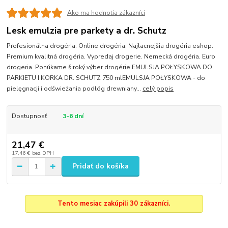
Ako ma hodnotia zákazníci
Lesk emulzia pre parkety a dr. Schutz
Profesionálna drogéria. Online drogéria. Najlacnejšia drogéria eshop.
Premium kvalitná drogéria. Vypredaj drogerie. Nemecká drogéria. Euro
drogeria. Ponúkame široký výber drogérie.EMULSJA POŁYSKOWA DO
PARKIETU I KORKA DR. SCHUTZ 750 mlEMULSJA POŁYSKOWA - do
pielęgnacji i odświeżania podłóg drewniany...
celý popis
Dostupnosť
3-6 dní
21,47 €
17,46 €
bez DPH
Pridať do košíka
Tento mesiac zakúpili 30 zákazníci.