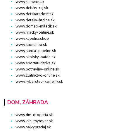
www.kamenik.sk
www.detsky-raj.sk
www.detskaradost.sk
www.detsky-hrdina.sk
www.domaci-milacik.sk
www.hracky-online.sk
www.kupelna.shop
www.stonshop.sk
www.sanita-kupelne.sk
www.skolsky-batoh.sk
www.sportaturistika.sk
www.potraviny-online.sk
www.zlatnictvo-online.sk
www.rybarstvo-kamenik.sk
DOM, ZÁHRADA
www.dm-drogeria.sk
www.kvalitnytovar.sk
www.najvypredaj.sk