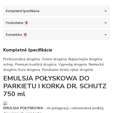
Kompletné špecifikácie
Hodnotenie
5
Komentáre
0
Kompletné špecifikácie
Profesionálna drogéria. Online drogéria. Najlacnejšia drogéria
eshop. Premium kvalitná drogéria. Vypredaj drogerie. Nemecká
drogéria. Euro drogeria. Ponúkame široký výber drogérie.
EMULSJA POŁYSKOWA DO
PARKIETU I KORKA DR. SCHUTZ
750 ml
EMULSJA POŁYSKOWA
- do pielęgnacji i odświeżania podłóg