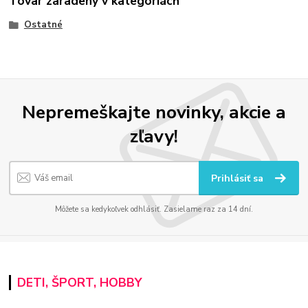
Tovar zaradený v kategóriách
Ostatné
Nepremeškajte novinky, akcie a
zľavy!
Prihlásiť sa
Môžete sa kedykoľvek odhlásiť. Zasielame raz za 14 dní.
DETI, ŠPORT, HOBBY