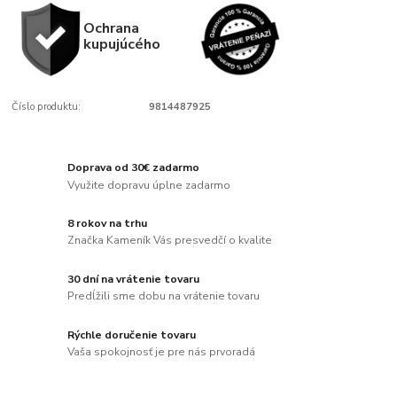
Ochrana
kupujúcého
Číslo produktu:
9814487925
Doprava od 30€ zadarmo
Využite dopravu úplne zadarmo
8 rokov na trhu
Značka Kameník Vás presvedčí o kvalite
30 dní na vrátenie tovaru
Predĺžili sme dobu na vrátenie tovaru
Rýchle doručenie tovaru
Vaša spokojnosť je pre nás prvoradá