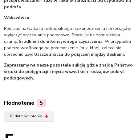
przeprowadzane - razy w roku w zależności od użytkowania
podłoża.
Wskazówka:
Podczas nakładania unikać silnego nasłonecznienia i przeciągów,
wyłączyć ogrzewanie podłogowe. Stare i silne zabrudzenia
usunąć
Środkiem do intensywnego czyszczenia
. W przypadku
podłoża wrażliwego na przemoczenie (buk, klon), zaleca się
uprzednio użyć
Uszczelniacza do połączeń między deskami.
Zapraszamy na nasze pozostałe aukcję gdzie znajdą Państwo
środki do pielęgnacji i mycia wszystkich rodzajów pokryć
podłogowych.
Hodnotenie
5
Pridať hodnotenie