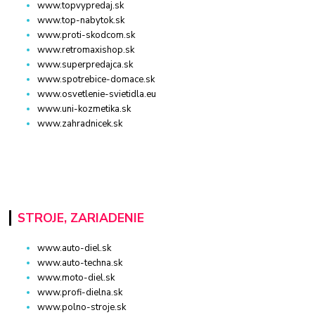
www.topvypredaj.sk
www.top-nabytok.sk
www.proti-skodcom.sk
www.retromaxishop.sk
www.superpredajca.sk
www.spotrebice-domace.sk
www.osvetlenie-svietidla.eu
www.uni-kozmetika.sk
www.zahradnicek.sk
STROJE, ZARIADENIE
www.auto-diel.sk
www.auto-techna.sk
www.moto-diel.sk
www.profi-dielna.sk
www.polno-stroje.sk