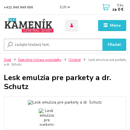
0
ks
EUR
+421 940 949 000
za
0 €
Menu
Hľadať
Úvod
Špeciálne čistiace prostriedky
Ostatné
Lesk emulzia pre parkety
a dr. Schutz
Lesk emulzia pre parkety a dr.
Schutz