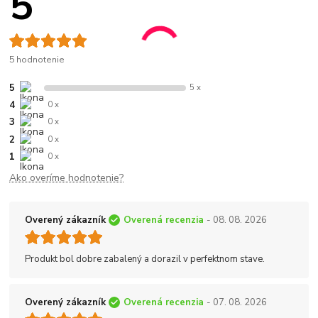
5
5 hodnotenie
5
5 x
4
0 x
3
0 x
2
0 x
1
0 x
Ako overíme hodnotenie?
Overený zákazník
Overená recenzia
- 08. 08. 2026
Produkt bol dobre zabalený a dorazil v perfektnom stave.
Overený zákazník
Overená recenzia
- 07. 08. 2026