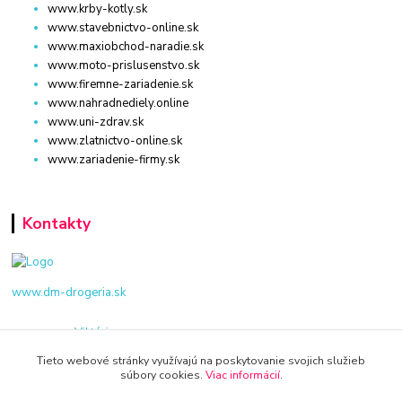
www.krby-kotly.sk
www.stavebnictvo-online.sk
www.maxiobchod-naradie.sk
www.moto-prislusenstvo.sk
www.firemne-zariadenie.sk
www.nahradnediely.online
www.uni-zdrav.sk
www.zlatnictvo-online.sk
www.zariadenie-firmy.sk
Kontakty
www.dm-drogeria.sk
Viktória
+421 940 949 000
Tieto webové stránky využívajú na poskytovanie svojich služieb
súbory cookies.
Viac informácií
.
info@kamenik.sk