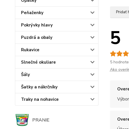
Opasky
Pridať
Peňaženky
Pokrývky hlavy
5
Puzdrá a obaly
Rukavice
5 hodnote
Slnečné okuliare
Ako overí
Šály
Šatky a nákrčníky
Overe
Výbor
Traky na nohavice
Overe
PRANIE