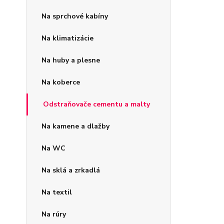
Na sprchové kabíny
Na klimatizácie
Na huby a plesne
Na koberce
Odstraňovače cementu a malty
Na kamene a dlažby
Na WC
Na sklá a zrkadlá
Na textil
Na rúry