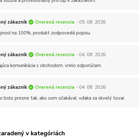
á služba a profesionálny prístup k zákazníkom.
Overená recenzia
ný zákazník
- 05. 08. 2026
jnosť na 100%, produkt zodpovedá popisu.
Overená recenzia
ný zákazník
- 04. 08. 2026
ajúca komunikácia s obchodom, vrelo odporúčam.
Overená recenzia
ný zákazník
- 04. 08. 2026
o bolo presne tak, ako som očakával, vďaka za skvelý tovar.
zaradený v kategóriách