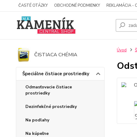
ČASTÉ OTÁZKY
OBCHODNÉ PODMIENKY
REKLAMÁCIA - 
Úvod
Š
ČISTIACA CHÉMIA
Odst
Špeciálne čistiace prostriedky
Odmasťovacie čistiace
prostriedky
Dezinfekčné prostriedky
Na podlahy
Na kúpeľne