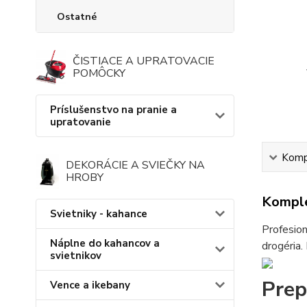
Ostatné
ČISTIACE A UPRATOVACIE
POMÔCKY
Príslušenstvo na pranie a
upratovanie
Kompl
DEKORÁCIE A SVIEČKY NA
HROBY
Komple
Svietniky - kahance
Profesion
Náplne do kahancov a
drogéria.
svietnikov
Prep
Vence a ikebany