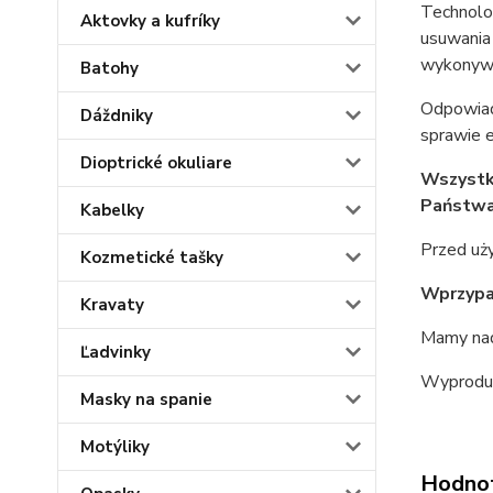
Technolog
Aktovky a kufríky
usuwania
wykonywa
Batohy
Odpowiad
Dáždniky
sprawie 
Dioptrické okuliare
Wszystk
Państwa
Kabelky
Przed uży
Kozmetické tašky
W
przyp
Kravaty
Mamy nadz
Ľadvinky
Wyprodu
Masky na spanie
Motýliky
Hodno