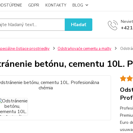
ODSTÚPENIE
GDPR
KONTAKTY
BLOG
Neviet
Hľadať
+421
peciálne čistiace prostriedky
Odstraňovače cementu a malty
Odstrán
ránenie betónu, cementu 10L. P
Odst
Prof
Profes
Premiu
Euro d
usuwan