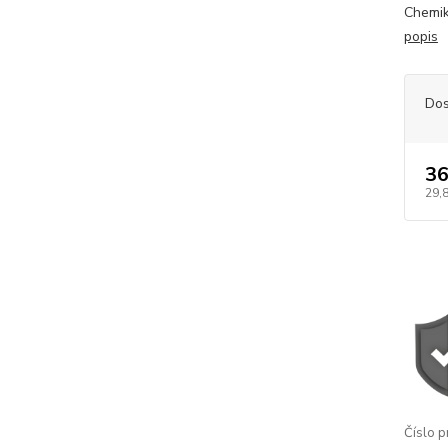
Chemik
popis
Dos
36
29,
Číslo p