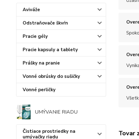
Úžasn
Aviváže
Overe
Odstraňovače škvŕn
Spoko
Pracie gély
Pracie kapsuly a tablety
Overe
Prášky na pranie
Vynik
Vonné obrúsky do sušičky
Overe
Vonné perličky
Všetk
UMÝVANIE RIADU
Čistiace prostriedky na
Tovar 
umývačky riadu