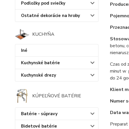
Podložky pod sviečky
Produce
Ostatné dekorácie na hroby
Pojemno
Przezna
KUCHYŇA
Stosowa
betonu, c
Iné
nienarusz
Kuchynské batérie
Czas od 
minut w p
Kuchynské drezy
do 24 god
Klient m
KÚPEĽŇOVÉ BATÉRIE
Numer se
Data wa
Batérie - súpravy
Preparat 
Bidetové batérie