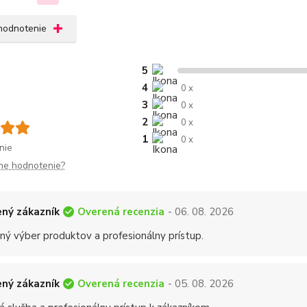
 hodnotenie
5
4
0 x
3
0 x
2
0 x
1
0 x
nie
me hodnotenie?
Overená recenzia
ný zákazník
- 06. 08. 2026
ný výber produktov a profesionálny prístup.
Overená recenzia
ný zákazník
- 05. 08. 2026