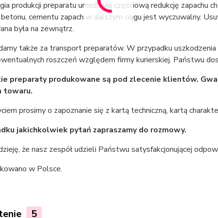
ia produkcji preparatu umożliwia częściową redukcję zapachu ch
 betonu, cementu zapach w dalszym ciągu jest wyczuwalny. Usu
na była na zewnątrz.
amy także za transport preparatów. W przypadku uszkodzenia pr
ewentualnych roszczeń względem firmy kurierskiej. Państwu do
ie preparaty produkowane są pod zlecenie klientów. Gwa
 towaru.
ciem prosimy o zapoznanie się z kartą techniczną, kartą charakte
adku jakichkolwiek pytań zapraszamy do rozmowy.
ieję, że nasz zespół udzieli Państwu satysfakcjonującej odpowi
kowano w Polsce.
tenie
5