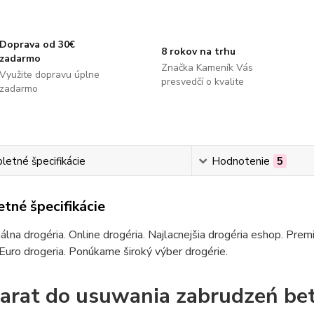
Doprava od 30€
8 rokov na trhu
zadarmo
Značka Kameník Vás
Využite dopravu úplne
presvedčí o kvalite
zadarmo
etné špecifikácie
Hodnotenie
5
tné špecifikácie
álna drogéria. Online drogéria. Najlacnejšia drogéria eshop. Pre
 Euro drogeria. Ponúkame široký výber drogérie.
arat do usuwania zabrudzeń b