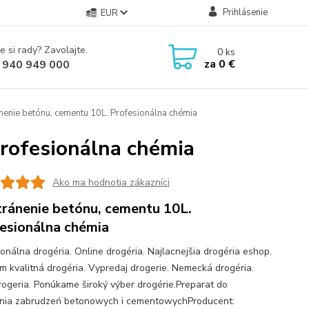
Prihlásenie
EUR
e si rady? Zavolajte.
0
ks
za
0 €
 940 949 000
enie betónu, cementu 10L. Profesionálna chémia
rofesionálna chémia
Ako ma hodnotia zákazníci
ránenie betónu, cementu 10L.
esionálna chémia
ionálna drogéria. Online drogéria. Najlacnejšia drogéria eshop.
m kvalitná drogéria. Vypredaj drogerie. Nemecká drogéria.
rogeria. Ponúkame široký výber drogérie.Preparat do
ia zabrudzeń betonowych i cementowychProducent: