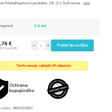
al PolskaPojemność produktu: 10L (2 x 5L)Przezna...
celý
tupnosť
3-6 dní
,76 €
Pridať do košíka
89 €
bez DPH
Tento mesiac zakúpili 29 zákazníci.
Ochrana
kupujúcého
roduktu:
9835155857