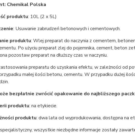
nt: Chemikal Polska
ść produktu
: 10L (2 x 5L)
czenie
: Usuwanie zabrudzeń betonowych i cementowych.
nie produktu
: Wlej preparat do naczynia z cementem, betonem
ementu. Po użyciu preparat zlej do pojemnika, cement, beton zet
ona pozostaw preparat na dłuższy czas w naczyniu.
zastosowania preparatu do uzyskania efektu, w zależności od p
rzypadku małej ilości betonu, cementu. W przypadku dużej iloś
zin.
oże bezpłatnie zwrócić opakowanie do najbliższego pacz
rii produktu
: na etykiecie.
żności produktu
: dwa lata od wyprodukowania, dostępna na ety
specjalistyczny, wszystkie niezbędne informacje zostały zawarte