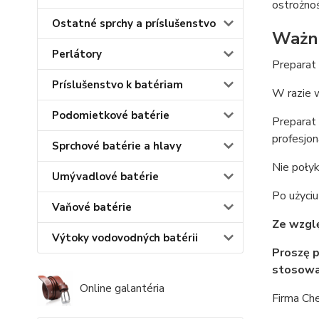
ostrożnoś
Ostatné sprchy a príslušenstvo
Ważne
Perlátory
Preparat
Príslušenstvo k batériam
W razie w
Podomietkové batérie
Preparat
profesjo
Sprchové batérie a hlavy
Nie połyk
Umývadlové batérie
Po użyciu
Vaňové batérie
Ze wzglę
Výtoky vodovodných batérii
Proszę p
stosowa
Online galantéria
Firma Ch