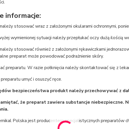
ci.
 informacje:
 należy stosować wraz z założonymi okularami ochronnymi, poni
yżej wymienionej sytuacji należy przepłukać oczy dużą ilością w
 należy stosować również z założonymi rękawiczkami jednorazo
nalne preparat może powodować podrażnienie skóry.
ać preparatu. W razie połknięcia należy skontaktować się z lek
 preparatu umyć i osuszyć ręce.
dów bezpieczeństwa produkt należy przechowywać z dala 
amiętać, że preparat zawiera substancje niebezpieczne. 
nia.
emikal Polska jest producentem specjalistycznych preparatów c