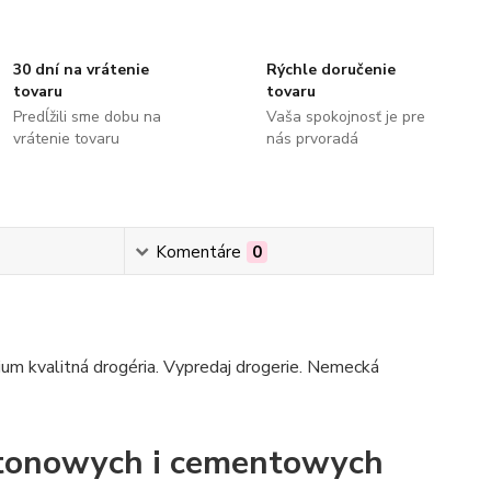
30 dní na vrátenie
Rýchle doručenie
tovaru
tovaru
Predĺžili sme dobu na
Vaša spokojnosť je pre
vrátenie tovaru
nás prvoradá
Komentáre
0
mium kvalitná drogéria. Vypredaj drogerie. Nemecká
etonowych i cementowych