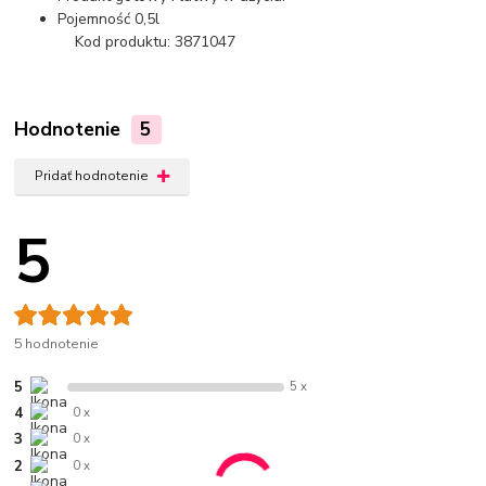
Pojemność 0,5l
Kod produktu: 3871047
Hodnotenie
5
Pridať hodnotenie
5
5 hodnotenie
5
5 x
4
0 x
3
0 x
2
0 x