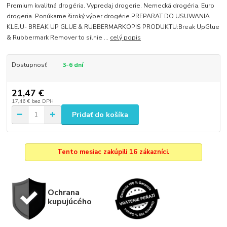
Premium kvalitná drogéria. Vypredaj drogerie. Nemecká drogéria. Euro
drogeria. Ponúkame široký výber drogérie.PREPARAT DO USUWANIA
KLEJU- BREAK UP GLUE & RUBBERMARKOPIS PRODUKTU:Break UpGlue
& Rubbermark Remover to silnie ...
celý popis
Dostupnosť
3-6 dní
21,47 €
17,46 €
bez DPH
Pridať do košíka
Tento mesiac zakúpili 16 zákazníci.
Ochrana
kupujúcého