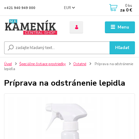
0
ks
EUR
+421 940 949 000
za
0 €
Menu
Hľadať
Úvod
Špeciálne čistiace prostriedky
Ostatné
Príprava na odstránenie
lepidla
Príprava na odstránenie lepidla