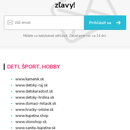
zľavy!
Prihlásiť sa
Môžete sa kedykoľvek odhlásiť. Zasielame raz za 14 dní.
DETI, ŠPORT, HOBBY
www.kamenik.sk
www.detsky-raj.sk
www.detskaradost.sk
www.detsky-hrdina.sk
www.domaci-milacik.sk
www.hracky-online.sk
www.kupelna.shop
www.stonshop.sk
www.sanita-kupelne.sk