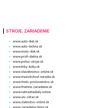
STROJE, ZARIADENIE
www.auto-diel.sk
www.auto-techna.sk
www.moto-diel.sk
www.profi-dielna.sk
www.polno-stroje.sk
www.krby-kotly.sk
www.stavebnictvo-online.sk
www.maxiobchod-naradie.sk
www.moto-prislusenstvo.sk
www.firemne-zariadenie.sk
www.nahradnediely.online
www.uni-zdrav.sk
www.zlatnictvo-online.sk
www.zariadenie-firmy.sk