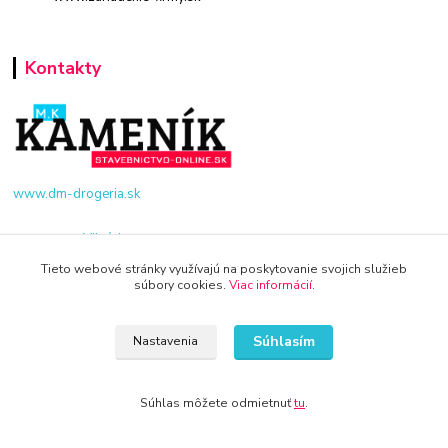
Kontakty
www.dm-drogeria.sk
Viktória
+421 940 949 000
Tieto webové stránky využívajú na poskytovanie svojich služieb
súbory cookies.
Viac informácií
.
info@kamenik.sk
Súhlasím
Nastavenia
Súhlas môžete odmietnuť
tu
.
© 2024 Všetky práva vyhradené KAMENIK.SK