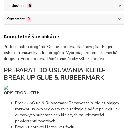
Hodnotenie
5
Komentáre
0
Kompletné špecifikácie
Profesionálna drogéria. Online drogéria. Najlacnejšia drogéria
eshop. Premium kvalitná drogéria. Vypredaj drogerie. Nemecká
drogéria. Euro drogeria. Ponúkame široký výber drogérie.
PREPARAT DO USUWANIA KLEJU-
BREAK UP GLUE & RUBBERMARK
OPIS PRODUKTU:
Break UpGlue & Rubbermark Remover to silnie działający
roztwór usuwający wszystkie rodzaje śladów po kleju jak i
gumowych substancjach klejących na większości
powierzchni twardych.
Produkt gotowy i łatwy w użyciu.