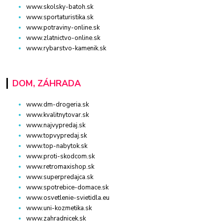
www.skolsky-batoh.sk
www.sportaturistika.sk
www.potraviny-online.sk
www.zlatnictvo-online.sk
www.rybarstvo-kamenik.sk
DOM, ZÁHRADA
www.dm-drogeria.sk
www.kvalitnytovar.sk
www.najvypredaj.sk
www.topvypredaj.sk
www.top-nabytok.sk
www.proti-skodcom.sk
www.retromaxishop.sk
www.superpredajca.sk
www.spotrebice-domace.sk
www.osvetlenie-svietidla.eu
www.uni-kozmetika.sk
www.zahradnicek.sk