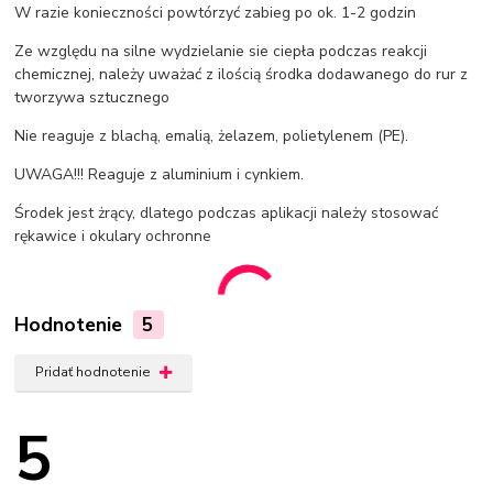
W razie konieczności powtórzyć zabieg po ok. 1-2 godzin
Ze względu na silne wydzielanie sie ciepła podczas reakcji
chemicznej, należy uważać z ilością środka dodawanego do rur z
tworzywa sztucznego
Nie reaguje z blachą, emalią, żelazem, polietylenem (PE).
UWAGA!!! Reaguje z aluminium i cynkiem.
Środek jest żrący, dlatego podczas aplikacji należy stosować
rękawice i okulary ochronne
Hodnotenie
5
Pridať hodnotenie
5