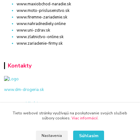
www.maxiobchod-naradie.sk
www.moto-prislusenstvo.sk
www.firemne-zariadenie.sk
www.nahradnediely.online
www.uni-zdrav.sk
www.zlatnictvo-online.sk
www.zariadenie-firmy.sk
Kontakty
www.dm-drogeria.sk
Viktória
+421 940 949 000
Tieto webové stránky využívajú na poskytovanie svojich služieb
súbory cookies.
Viac informácií
.
info@kamenik.sk
Súhlasím
Nastavenia