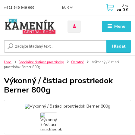
0
ks
EUR
+421 940 949 000
za
0 €
Menu
Hľadať
Úvod
Špeciálne čistiace prostriedky
Ostatné
Výkonný / čistiaci
prostriedok Berner 800g
Výkonný / čistiaci prostriedok
Berner 800g