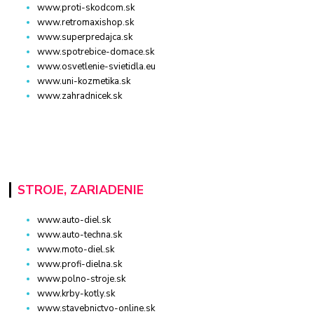
www.proti-skodcom.sk
www.retromaxishop.sk
www.superpredajca.sk
www.spotrebice-domace.sk
www.osvetlenie-svietidla.eu
www.uni-kozmetika.sk
www.zahradnicek.sk
STROJE, ZARIADENIE
www.auto-diel.sk
www.auto-techna.sk
www.moto-diel.sk
www.profi-dielna.sk
www.polno-stroje.sk
www.krby-kotly.sk
www.stavebnictvo-online.sk