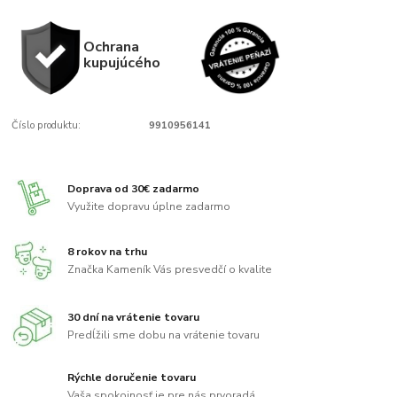
Ochrana
kupujúcého
Číslo produktu:
9910956141
Doprava od 30€ zadarmo
Využite dopravu úplne zadarmo
8 rokov na trhu
Značka Kameník Vás presvedčí o kvalite
30 dní na vrátenie tovaru
Predĺžili sme dobu na vrátenie tovaru
Rýchle doručenie tovaru
Vaša spokojnosť je pre nás prvoradá