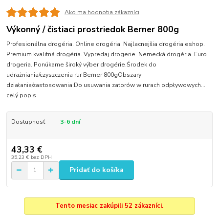
Ako ma hodnotia zákazníci
Výkonný / čistiaci prostriedok Berner 800g
Profesionálna drogéria. Online drogéria. Najlacnejšia drogéria eshop.
Premium kvalitná drogéria. Vypredaj drogerie. Nemecká drogéria. Euro
drogeria. Ponúkame široký výber drogérie.Środek do
udrażniania/czyszczenia rur Berner 800gObszary
działania/zastosowania:Do usuwania zatorów w rurach odpływowych...
celý popis
Dostupnosť
3-6 dní
43,33 €
35,23 €
bez DPH
Pridať do košíka
Tento mesiac zakúpili 52 zákazníci.