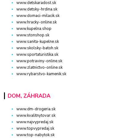
www.detskaradost.sk
www.detsky-hrdina.sk
www.domaci-milacik.sk
www.hracky-online.sk
www.kupelna.shop
www.stonshop.sk
www.sanita-kupelne.sk
www.skolsky-batoh.sk
www.sportaturistika.sk
www.potraviny-online.sk
www.zlatnictvo-online.sk
www.rybarstvo-kamenik.sk
DOM, ZÁHRADA
www.dm-drogeria.sk
www.kvalitnytovar.sk
www.najvypredaj.sk
www.topvypredaj.sk
www.top-nabytok.sk