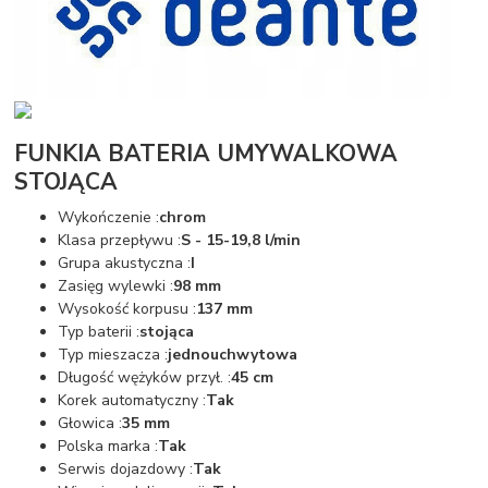
FUNKIA BATERIA UMYWALKOWA
STOJĄCA
Wykończenie :
chrom
Klasa przepływu :
S - 15-19,8 l/min
Grupa akustyczna :
I
Zasięg wylewki :
98 mm
Wysokość korpusu :
137 mm
Typ baterii :
stojąca
Typ mieszacza :
jednouchwytowa
Długość wężyków przył. :
45 cm
Korek automatyczny :
Tak
Głowica :
35 mm
Polska marka :
Tak
Serwis dojazdowy :
Tak