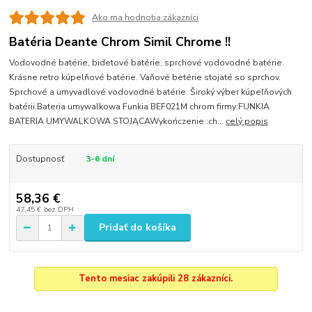
Ako ma hodnotia zákazníci
Batéria Deante Chrom Simil Chrome !!
Vodovodné batérie, bidetové batérie, sprchové vodovodné batérie.
Krásne retro kúpelňové batérie. Vaňové betérie stojaté so sprchov.
Sprchové a umyvadlové vodovodné batérie. Široký výber kúpeľňových
batérii.Bateria umywalkowa Funkia BEF021M chrom firmy:FUNKIA
BATERIA UMYWALKOWA STOJĄCAWykończenie :ch...
celý popis
Dostupnosť
3-6 dní
58,36 €
47,45 €
bez DPH
Pridať do košíka
Tento mesiac zakúpili 28 zákazníci.