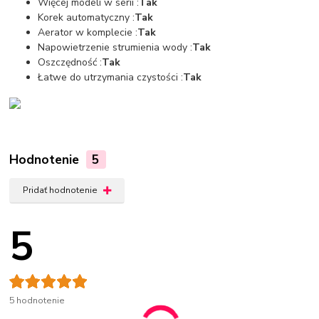
Więcej modeli w serii :
Tak
Korek automatyczny :
Tak
Aerator w komplecie :
Tak
Napowietrzenie strumienia wody :
Tak
Oszczędność :
Tak
Łatwe do utrzymania czystości :
Tak
Hodnotenie
5
Pridať hodnotenie
5
5 hodnotenie