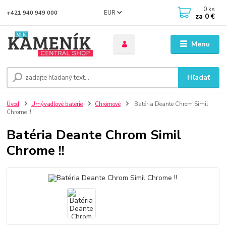
0
ks
EUR
+421 940 949 000
za
0 €
Menu
Hľadať
Úvod
Umývadlové batérie
Chrómové
Batéria Deante Chrom Simil
Chrome !!
Batéria Deante Chrom Simil
Chrome !!