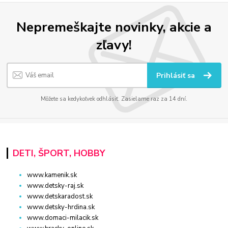
Nepremeškajte novinky, akcie a
zľavy!
Prihlásiť sa
Môžete sa kedykoľvek odhlásiť. Zasielame raz za 14 dní.
DETI, ŠPORT, HOBBY
www.kamenik.sk
www.detsky-raj.sk
www.detskaradost.sk
www.detsky-hrdina.sk
www.domaci-milacik.sk