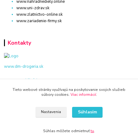
www.nahradnediely.online
www.uni-zdrav.sk
www.zlatnictvo-online.sk
www.zariadenie-firmy.sk
Kontakty
www.dm-drogeria.sk
Viktória
+421 940 949 000
Tieto webové stránky využívajú na poskytovanie svojich služieb
súbory cookies.
Viac informácií
.
info@kamenik.sk
Súhlasím
Nastavenia
Súhlas môžete odmietnuť
tu
.