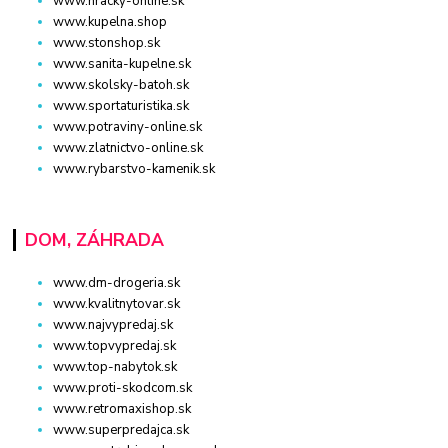
www.hracky-online.sk
www.kupelna.shop
www.stonshop.sk
www.sanita-kupelne.sk
www.skolsky-batoh.sk
www.sportaturistika.sk
www.potraviny-online.sk
www.zlatnictvo-online.sk
www.rybarstvo-kamenik.sk
DOM, ZÁHRADA
www.dm-drogeria.sk
www.kvalitnytovar.sk
www.najvypredaj.sk
www.topvypredaj.sk
www.top-nabytok.sk
www.proti-skodcom.sk
www.retromaxishop.sk
www.superpredajca.sk