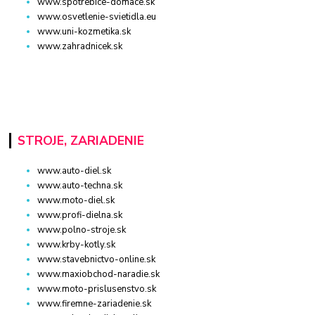
www.spotrebice-domace.sk
www.osvetlenie-svietidla.eu
www.uni-kozmetika.sk
www.zahradnicek.sk
STROJE, ZARIADENIE
www.auto-diel.sk
www.auto-techna.sk
www.moto-diel.sk
www.profi-dielna.sk
www.polno-stroje.sk
www.krby-kotly.sk
www.stavebnictvo-online.sk
www.maxiobchod-naradie.sk
www.moto-prislusenstvo.sk
www.firemne-zariadenie.sk