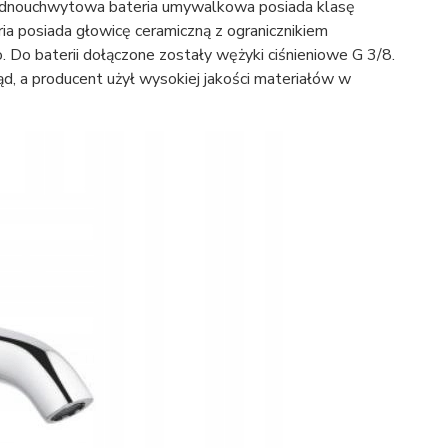
jednouchwytowa bateria umywalkowa posiada klasę
ia posiada głowicę ceramiczną z ogranicznikiem
Do baterii dołączone zostały wężyki ciśnieniowe G 3/8.
ąd, a producent użył wysokiej jakości materiałów w