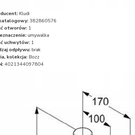
ducent:
Kludi
katalogowy:
382860576
ść otworów:
1
eznaczenie:
umywalka
ść uchwytów:
1
zaj odpływu:
brak
ia, kolekcja:
Bozz
N:
4021344097804