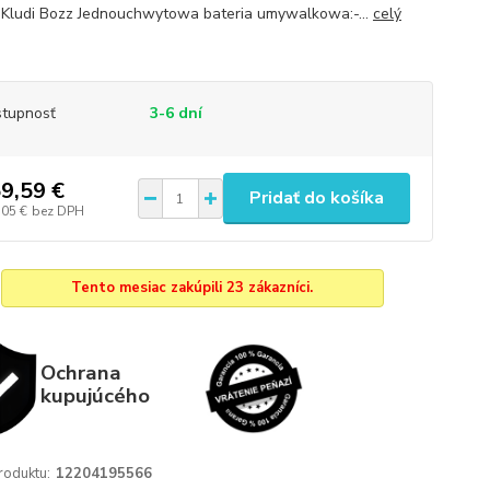
Kludi Bozz Jednouchwytowa bateria umywalkowa:-...
celý
tupnosť
3-6 dní
9,59 €
Pridať do košíka
,05 €
bez DPH
Tento mesiac zakúpili 23 zákazníci.
Ochrana
kupujúcého
roduktu:
12204195566