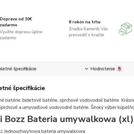
Doprava od 30€
8 rokov na trhu
zadarmo
Značka Kameník Vás
Využite dopravu úplne
presvedčí o kvalite
zadarmo
etné špecifikácie
Hodnotenie
5
tné špecifikácie
 batérie, bidetové batérie, sprchové vodovodné batérie. Krásne
Sprchové a umyvadlové vodovodné batérie. Široký výber kúpeľňov
i Bozz Bateria umywalkowa (xl
zz Jednouchwytowa bateria umywalkowa: