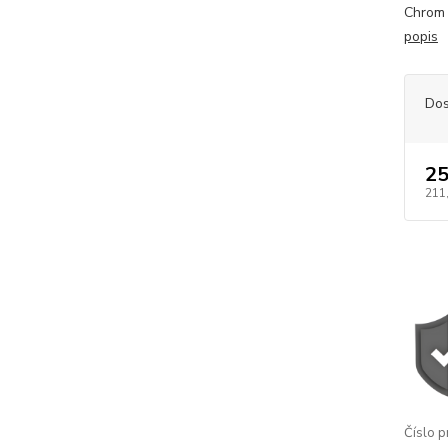
Chrom 
popis
Dos
25
211
Číslo p