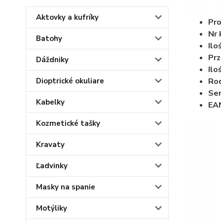
Aktovky a kufríky
Pro
Nr 
Batohy
Ilo
Prz
Dáždniky
Ilo
Rod
Dioptrické okuliare
Ser
Kabelky
EA
Kozmetické tašky
Kravaty
Ľadvinky
Masky na spanie
Motýliky