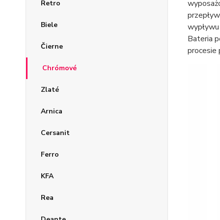
wyposażo
Retro
przepływu
Biele
wypływu 
Bateria p
Čierne
procesie p
Chrómové
Zlaté
Arnica
Cersanit
Ferro
KFA
Rea
Deante