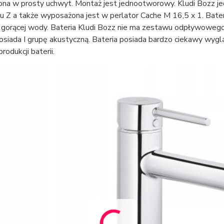
na w prosty uchwyt. Montaż jest jednootworowy. Kludi Bozz 
 Z a także wyposażona jest w perlator Cache M 16,5 x 1. Bater
gorącej wody. Bateria Kludi Bozz nie ma zestawu odpływowego. 
osiada I grupę akustyczną. Bateria posiada bardzo ciekawy wygl
rodukcji baterii.