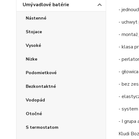
Umývadlové batérie
- jednou
Nástenné
- uchwyt
Stojace
- montaż
Vysoké
- klasa p
- perlato
Nízke
- głowic
Podomietkové
- bez z
Bezkontaktné
- elastyc
Vodopád
- system
Otočné
- I grupa
S termostatom
Kludi Boz