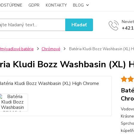
ODSTÚPENIE
GDPR
KONTAKTY
BLOG
Neviet
Hľadať
+421
mývadlové batérie
Chrómové
Batéria Kludi Bozz Washbasin (XL) 
ria Kludi Bozz Washbasin (XL) 
Baté
Chr
Vodovo
Krásne
Sprcho
kúpeľň