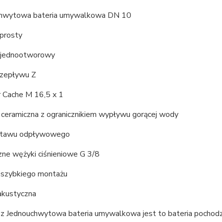
chwytowa bateria umywalkowa DN 10
 prosty
 jednootworowy
rzepływu Z
r Cache M 16,5 x 1
a ceramiczna z ogranicznikiem wypływu gorącej wody
estawu odpływowego
zne wężyki ciśnieniowe G 3/8
 szybkiego montażu
 akustyczna
z Jednouchwytowa bateria umywalkowa jest to bateria pochodząca