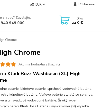
Prihlásenie
EUR
e si rady? Zavolajte.
0
ks
za
0 €
 940 949 000
High Chrome
High Chrome
Ako ma hodnotia zákazníci
ria Kludi Bozz Washbasin (XL) High
ome
dné batérie, bidetové batérie, sprchové vodovodné batérie.
 retro kúpelňové batérie. Vaňové betérie stojaté so sprchov.
vé a umyvadlové vodovodné batérie. Široký výber
ových batérii.Kludi Bozz Bateria umywalkowa (xl) wysoka