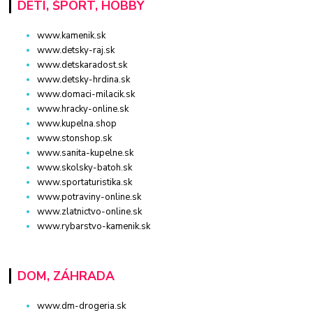
DETI, ŠPORT, HOBBY
www.kamenik.sk
www.detsky-raj.sk
www.detskaradost.sk
www.detsky-hrdina.sk
www.domaci-milacik.sk
www.hracky-online.sk
www.kupelna.shop
www.stonshop.sk
www.sanita-kupelne.sk
www.skolsky-batoh.sk
www.sportaturistika.sk
www.potraviny-online.sk
www.zlatnictvo-online.sk
www.rybarstvo-kamenik.sk
DOM, ZÁHRADA
www.dm-drogeria.sk