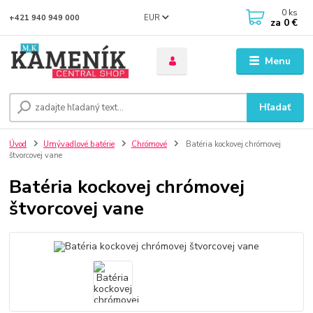
0
ks
EUR
+421 940 949 000
za
0 €
Menu
Hľadať
Úvod
Umývadlové batérie
Chrómové
Batéria kockovej chrómovej
štvorcovej vane
Batéria kockovej chrómovej
štvorcovej vane