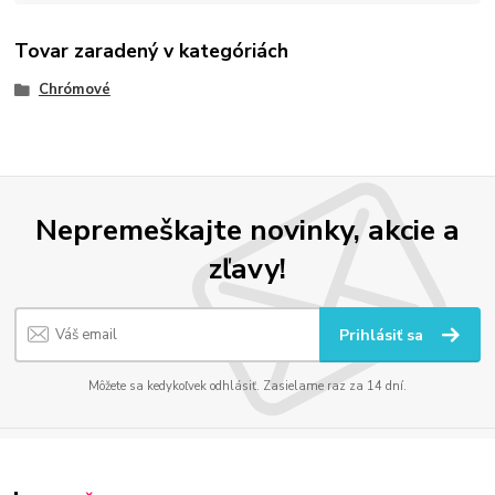
Tovar zaradený v kategóriách
Chrómové
Nepremeškajte novinky, akcie a
zľavy!
Prihlásiť sa
Môžete sa kedykoľvek odhlásiť. Zasielame raz za 14 dní.