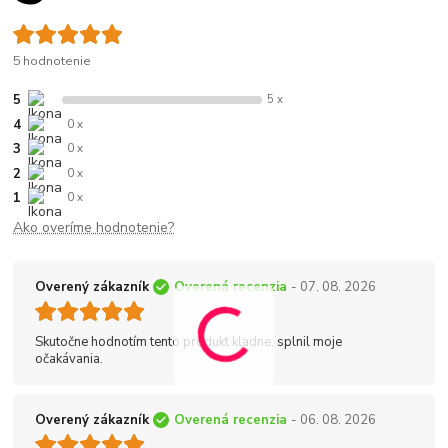
5 hodnotenie
5
5 x
4
0 x
3
0 x
2
0 x
1
0 x
Ako overíme hodnotenie?
Overený zákazník
Overená recenzia
- 07. 08. 2026
Skutočne hodnotím tento produkt kladne, splnil moje
očakávania.
Overený zákazník
Overená recenzia
- 06. 08. 2026