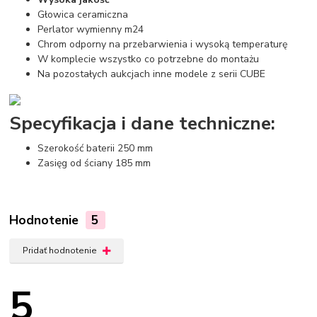
Głowica ceramiczna
Perlator wymienny m24
Chrom odporny na przebarwienia i wysoką temperaturę
W komplecie wszystko co potrzebne do montażu
Na pozostałych aukcjach inne modele z serii CUBE
Specyfikacja i dane techniczne:
Szerokość baterii 250 mm
Zasięg od ściany 185 mm
Hodnotenie
5
Pridať hodnotenie
5