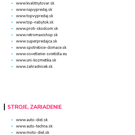
www.kvalitnytovar.sk
www.najvypredaj.sk
www.topvypredaj.sk
www.top-nabytok.sk
www.proti-skodcom.sk
www.retromaxishop.sk
www.superpredajca.sk
www.spotrebice-domace.sk
www.osvetlenie-svietidla.eu
www.uni-kozmetika.sk
www.zahradnicek.sk
STROJE, ZARIADENIE
www.auto-diel.sk
www.auto-techna.sk
www.moto-diel.sk