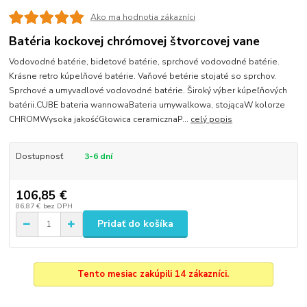
Ako ma hodnotia zákazníci
Batéria kockovej chrómovej štvorcovej vane
Vodovodné batérie, bidetové batérie, sprchové vodovodné batérie.
Krásne retro kúpelňové batérie. Vaňové betérie stojaté so sprchov.
Sprchové a umyvadlové vodovodné batérie. Široký výber kúpeľňových
batérii.CUBE bateria wannowaBateria umywalkowa, stojącaW kolorze
CHROMWysoka jakośćGłowica ceramicznaP...
celý popis
Dostupnosť
3-6 dní
106,85 €
86,87 €
bez DPH
Pridať do košíka
Tento mesiac zakúpili 14 zákazníci.