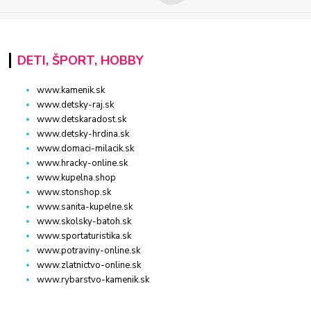
DETI, ŠPORT, HOBBY
www.kamenik.sk
www.detsky-raj.sk
www.detskaradost.sk
www.detsky-hrdina.sk
www.domaci-milacik.sk
www.hracky-online.sk
www.kupelna.shop
www.stonshop.sk
www.sanita-kupelne.sk
www.skolsky-batoh.sk
www.sportaturistika.sk
www.potraviny-online.sk
www.zlatnictvo-online.sk
www.rybarstvo-kamenik.sk