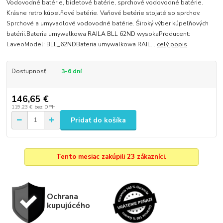
Vodovodné batérie, bidetové batérie, sprchové vodovodné batérie.
Krásne retro kúpelňové batérie. Vaňové betérie stojaté so sprchov.
Sprchové a umyvadlové vodovodné batérie. Široký výber kúpeľňových
batérii.Bateria umywalkowa RAILA BLL 62ND wysokaProducent:
LaveoModel: BLL_62NDBateria umywalkowa RAIL...
celý popis
Dostupnosť
3-6 dní
146,65 €
119,23 €
bez DPH
Pridať do košíka
Tento mesiac zakúpili 23 zákazníci.
Ochrana
kupujúcého