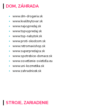
DOM, ZÁHRADA
www.dm-drogeria.sk
www.kvalitnytovar.sk
www.najvypredaj.sk
www.topvypredaj.sk
www.top-nabytok.sk
www.proti-skodcom.sk
www.retromaxishop.sk
www.superpredajca.sk
www.spotrebice-domace.sk
www.osvetlenie-svietidla.eu
www.uni-kozmetika.sk
www.zahradnicek.sk
STROJE, ZARIADENIE