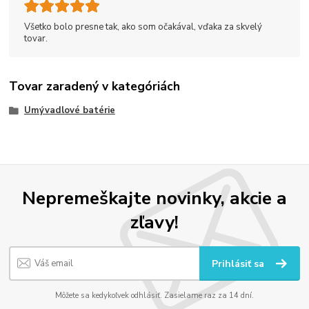
Všetko bolo presne tak, ako som očakával, vďaka za skvelý
tovar.
Tovar zaradený v kategóriách
Umývadlové batérie
Nepremeškajte novinky, akcie a
zľavy!
Prihlásiť sa
Môžete sa kedykoľvek odhlásiť. Zasielame raz za 14 dní.