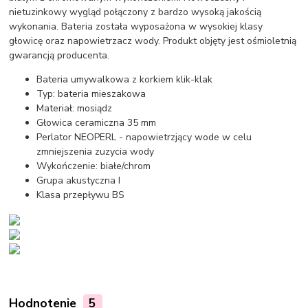
nietuzinkowy wygląd połączony z bardzo wysoką jakością
wykonania. Bateria została wyposażona w wysokiej klasy
głowicę oraz napowietrzacz wody. Produkt objęty jest ośmioletnią
gwarancją producenta.
Bateria umywalkowa z korkiem klik-klak
Typ: bateria mieszakowa
Materiał: mosiądz
Głowica ceramiczna 35 mm
Perlator NEOPERL - napowietrzjący wode w celu
zmniejszenia zuzycia wody
Wykończenie: białe/chrom
Grupa akustyczna I
Klasa przepływu BS
Hodnotenie
5