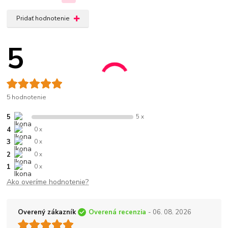
Pridať hodnotenie
5
5 hodnotenie
5
5 x
4
0 x
3
0 x
2
0 x
1
0 x
Ako overíme hodnotenie?
Overený zákazník
Overená recenzia
- 06. 08. 2026