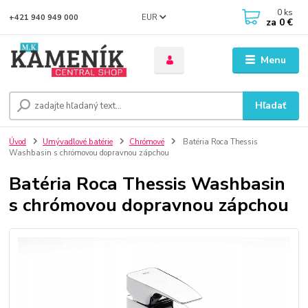
0
ks
EUR
+421 940 949 000
za
0 €
Menu
Hľadať
Úvod
Umývadlové batérie
Chrómové
Batéria Roca Thessis
Washbasin s chrómovou dopravnou zápchou
Batéria Roca Thessis Washbasin
s chrómovou dopravnou zápchou