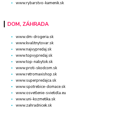
www.rybarstvo-kamenik.sk
DOM, ZÁHRADA
www.dm-drogeria.sk
www.kvalitnytovar.sk
www.najvypredaj.sk
www.topvypredaj.sk
www.top-nabytok.sk
www.proti-skodcom.sk
www.retromaxishop.sk
www.superpredajca.sk
www.spotrebice-domace.sk
www.osvetlenie-svietidla.eu
www.uni-kozmetika.sk
www.zahradnicek.sk