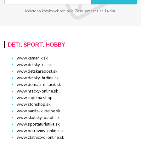
Môžete sa kedykoľvek odhlásiť. Zasielame raz za 14 dní.
DETI, ŠPORT, HOBBY
www.kamenik.sk
www.detsky-raj.sk
www.detskaradost.sk
www.detsky-hrdina.sk
www.domaci-milacik.sk
www.hracky-online.sk
www.kupelna.shop
www.stonshop.sk
www.sanita-kupelne.sk
www.skolsky-batoh.sk
www.sportaturistika.sk
www.potraviny-online.sk
www.zlatnictvo-online.sk