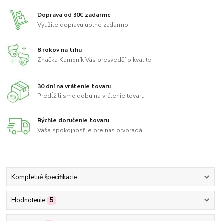
Doprava od 30€ zadarmo
Využite dopravu úplne zadarmo
8 rokov na trhu
Značka Kameník Vás presvedčí o kvalite
30 dní na vrátenie tovaru
Predĺžili sme dobu na vrátenie tovaru
Rýchle doručenie tovaru
Vaša spokojnosť je pre nás prvoradá
Kompletné špecifikácie
Hodnotenie
5