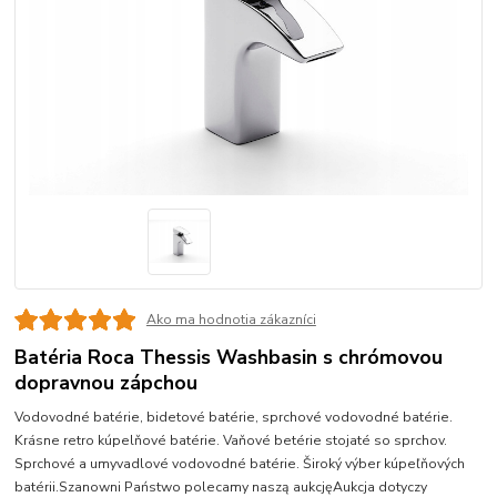
Ako ma hodnotia zákazníci
Batéria Roca Thessis Washbasin s chrómovou
dopravnou zápchou
Vodovodné batérie, bidetové batérie, sprchové vodovodné batérie.
Krásne retro kúpelňové batérie. Vaňové betérie stojaté so sprchov.
Sprchové a umyvadlové vodovodné batérie. Široký výber kúpeľňových
batérii.Szanowni Państwo polecamy naszą aukcjęAukcja dotyczy