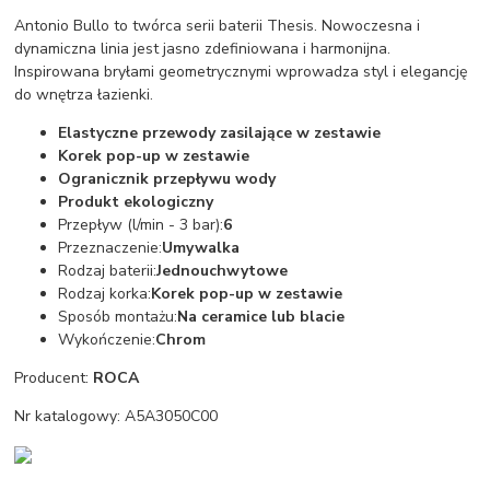
Antonio Bullo to twórca serii baterii Thesis. Nowoczesna i
dynamiczna linia jest jasno zdefiniowana i harmonijna.
Inspirowana bryłami geometrycznymi wprowadza styl i elegancję
do wnętrza łazienki.
Elastyczne przewody zasilające w zestawie
Korek pop-up w zestawie
Ogranicznik przepływu wody
Produkt ekologiczny
Przepływ (l/min - 3 bar):
6
Przeznaczenie:
Umywalka
Rodzaj baterii:
Jednouchwytowe
Rodzaj korka:
Korek pop-up w zestawie
Sposób montażu:
Na ceramice lub blacie
Wykończenie:
Chrom
Producent:
ROCA
Nr katalogowy: A5A3050C00