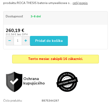
produktu:ROCA THESIS bateria umywalkowa s...
celý popis
Dostupnosť
3-6 dní
260,19 €
211,54 €
bez DPH
Pridať do košíka
Tento mesiac zakúpili 16 zákazníci.
Ochrana
kupujúcého
Číslo produktu:
8875344297