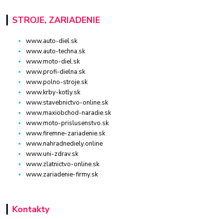
STROJE, ZARIADENIE
www.auto-diel.sk
www.auto-techna.sk
www.moto-diel.sk
www.profi-dielna.sk
www.polno-stroje.sk
www.krby-kotly.sk
www.stavebnictvo-online.sk
www.maxiobchod-naradie.sk
www.moto-prislusenstvo.sk
www.firemne-zariadenie.sk
www.nahradnediely.online
www.uni-zdrav.sk
www.zlatnictvo-online.sk
www.zariadenie-firmy.sk
Kontakty