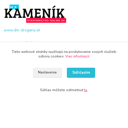
www.dm-drogeria.sk
Viktória
+421 940 949 000
Tieto webové stránky využívajú na poskytovanie svojich služieb
súbory cookies.
Viac informácií
.
info@kamenik.sk
Súhlasím
Nastavenia
Súhlas môžete odmietnuť
tu
.
© 2024 Všetky práva vyhradené KAMENIK.SK
Vytvorené na
Eshop-rychlo.sk