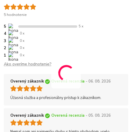
5 hodnotenie
5
5 x
4
0 x
3
0 x
2
0 x
1
0 x
Ako overíme hodnotenie?
Overený zákazník
Overená recenzia
- 06. 08. 2026
Úžasná služba a profesionálny prístup k zákazníkom.
Overený zákazník
Overená recenzia
- 05. 08. 2026
Nemal som ani najmenšiu chybu s týmto obchodom, vrelo