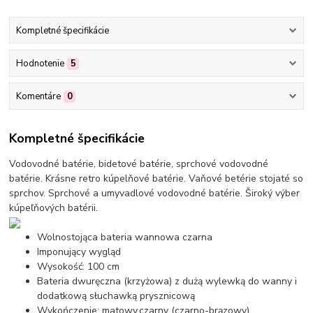
Kompletné špecifikácie
Hodnotenie
5
Komentáre
0
Kompletné špecifikácie
Vodovodné batérie, bidetové batérie, sprchové vodovodné
batérie. Krásne retro kúpelňové batérie. Vaňové betérie stojaté so
sprchov. Sprchové a umyvadlové vodovodné batérie. Široký výber
kúpeľňových batérii.
Wolnostojąca bateria wannowa czarna
Imponujący wygląd
Wysokość: 100 cm
Bateria dwuręczna (krzyżowa) z dużą wylewką do wanny i
dodatkową słuchawką prysznicową
Wykończenie: matowy,czarny (czarno-brązowy)