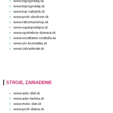
www.najvypredaj.sk
www.topvypredaj.sk
www.top-nabytok.sk
www.proti-skodcom.sk
www.retromaxishop.sk
www.superpredajca.sk
www.spotrebice-domace.sk
www.osvetlenie-svietidla.eu
www.uni-kozmetika.sk
www.zahradnicek.sk
STROJE, ZARIADENIE
www.auto-diel.sk
www.auto-techna.sk
www.moto-diel.sk
www.profi-dielna.sk