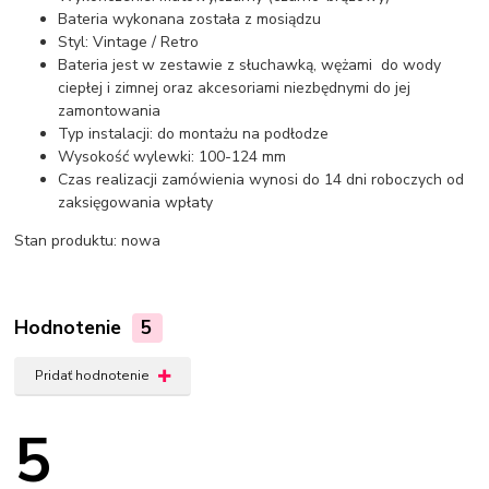
Bateria wykonana została z mosiądzu
Styl: Vintage / Retro
Bateria jest w zestawie z słuchawką, wężami do wody
ciepłej i zimnej oraz akcesoriami niezbędnymi do jej
zamontowania
Typ instalacji: do montażu na podłodze
Wysokość wylewki: 100-124 mm
Czas realizacji zamówienia wynosi do 14 dni roboczych od
zaksięgowania wpłaty
Stan produktu: nowa
Hodnotenie
5
Pridať hodnotenie
5