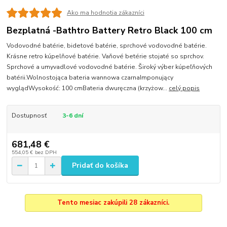
Ako ma hodnotia zákazníci
Bezplatná -Bathtro Battery Retro Black 100 cm
Vodovodné batérie, bidetové batérie, sprchové vodovodné batérie.
Krásne retro kúpelňové batérie. Vaňové betérie stojaté so sprchov.
Sprchové a umyvadlové vodovodné batérie. Široký výber kúpeľňových
batérii.Wolnostojąca bateria wannowa czarnaImponujący
wyglądWysokość: 100 cmBateria dwuręczna (krzyżow...
celý popis
Dostupnosť
3-6 dní
681,48 €
554,05 €
bez DPH
Pridať do košíka
Tento mesiac zakúpili 28 zákazníci.