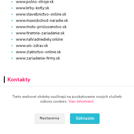
www.polno-stroje.sk
www.krby-kotly.sk
www.stavebnictvo-online.sk
www.maxiobchod-naradie.sk
www.moto-prislusenstvo.sk
www.firemne-zariadenie.sk
www.nahradnediely.online
www.uni-zdrav.sk
www.zlatnictvo-online.sk
www.zariadenie-firmy.sk
Kontakty
Tieto webové stránky využívajú na poskytovanie svojich služieb
súbory cookies.
Viac informácií
.
www.dm-drogeria.sk
Viktória
Súhlasím
Nastavenia
+421 940 949 000