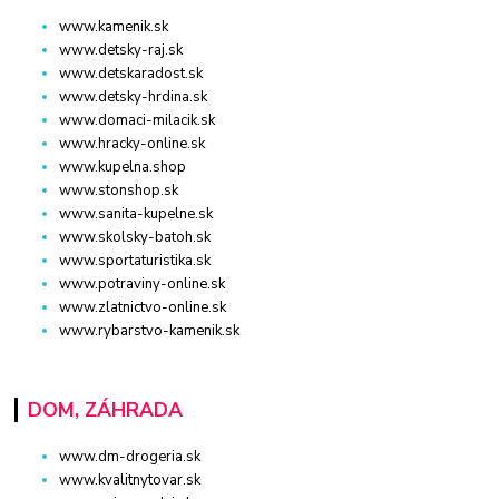
www.kamenik.sk
www.detsky-raj.sk
www.detskaradost.sk
www.detsky-hrdina.sk
www.domaci-milacik.sk
www.hracky-online.sk
www.kupelna.shop
www.stonshop.sk
www.sanita-kupelne.sk
www.skolsky-batoh.sk
www.sportaturistika.sk
www.potraviny-online.sk
www.zlatnictvo-online.sk
www.rybarstvo-kamenik.sk
DOM, ZÁHRADA
www.dm-drogeria.sk
www.kvalitnytovar.sk