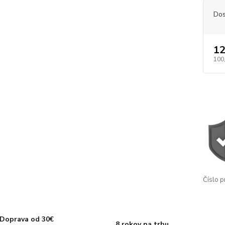
Dos
12
100
Číslo p
Doprava od 30€
8 rokov na trhu