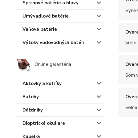
Sprchové batérie a hlavy
Vynik
Umývadlové batérie
Vaňové batérie
Overe
Výtoky vodovodných batérii
Vrelo
Online galantéria
Overe
Som v
Aktovky a kufríky
Overe
Batohy
Veľmi
Dáždniky
Dioptrické okuliare
Kabelky