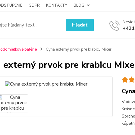
ODSTÚPENIE
GDPR
KONTAKTY
BLOG
Neviet
Hľadať
+421
odomietkové batérie
Cyna externý prvok pre krabicu Mixer
 externý prvok pre krabicu Mixe
Cyna
Vodovo
Krásne
Sprcho
kúpeľň