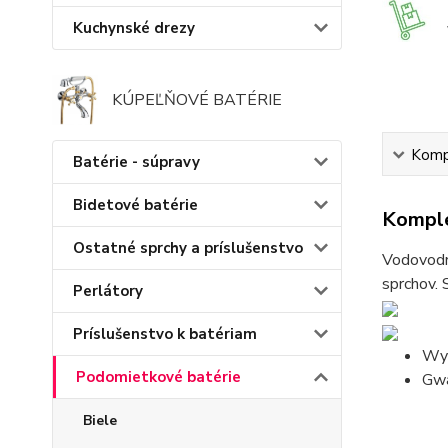
Kuchynské drezy
KÚPEĽŇOVÉ BATÉRIE
Kompl
Batérie - súpravy
Bidetové batérie
Komple
Ostatné sprchy a príslušenstvo
Vodovodné
sprchov. 
Perlátory
Príslušenstvo k batériam
Wyk
Podomietkové batérie
Gwa
Biele