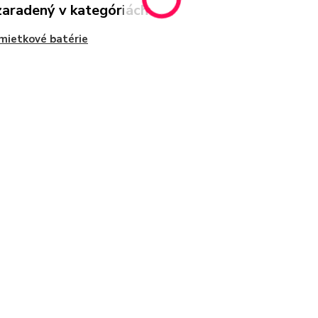
zaradený v kategóriách
mietkové batérie