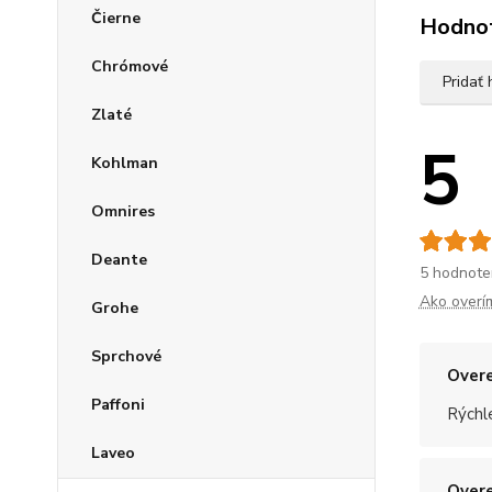
Čierne
Hodno
Chrómové
Pridať
Zlaté
5
Kohlman
Omnires
Deante
5 hodnote
Ako overí
Grohe
Sprchové
Overe
Paffoni
Rýchle
Laveo
Overe