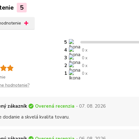
tenie
5
 hodnotenie
5
4
0 x
3
0 x
2
0 x
1
0 x
nie
me hodnotenie?
Overená recenzia
ný zákazník
- 07. 08. 2026
 dodanie a skvelá kvalita tovaru.
Overená recenzia
ný zákazník
- 06. 08. 2026