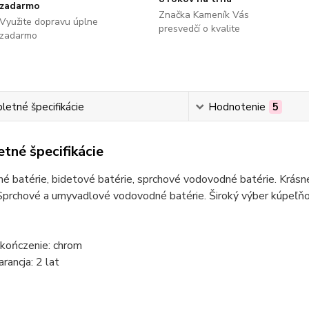
zadarmo
Značka Kameník Vás
Využite dopravu úplne
presvedčí o kvalite
zadarmo
etné špecifikácie
Hodnotenie
5
tné špecifikácie
 batérie, bidetové batérie, sprchové vodovodné batérie. Krásne
Sprchové a umyvadlové vodovodné batérie. Široký výber kúpeľňov
ończenie: chrom
rancja: 2 lat