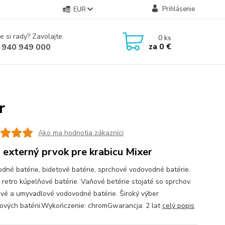
Prihlásenie
EUR
e si rady? Zavolajte.
0
ks
za
0 €
 940 949 000
r
Ako ma hodnotia zákazníci
 externý prvok pre krabicu Mixer
dné batérie, bidetové batérie, sprchové vodovodné batérie.
 retro kúpelňové batérie. Vaňové betérie stojaté so sprchov.
vé a umyvadlové vodovodné batérie. Široký výber
ových batérii.Wykończenie: chromGwarancja: 2 lat
celý popis