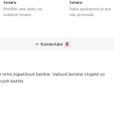
tovaru
tovaru
Predĺžili sme dobu na
Vaša spokojnosť je pre
vrátenie tovaru
nás prvoradá
Komentáre
0
 retro kúpelňové batérie. Vaňové betérie stojaté so
ých batérii.