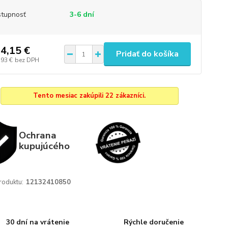
tupnosť
3-6 dní
4,15 €
Pridať do košíka
,93 €
bez DPH
Tento mesiac zakúpili 22 zákazníci.
Ochrana
kupujúcého
roduktu:
12132410850
30 dní na vrátenie
Rýchle doručenie