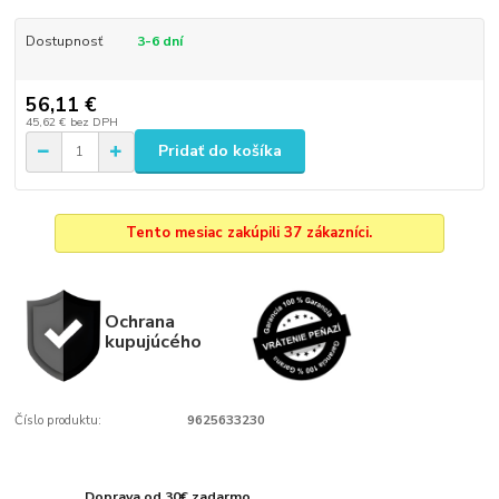
Dostupnosť
3-6 dní
56,11 €
45,62 €
bez DPH
Pridať do košíka
Tento mesiac zakúpili 37 zákazníci.
Ochrana
kupujúcého
Číslo produktu:
9625633230
Doprava od 30€ zadarmo