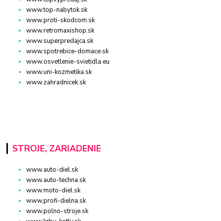
www.top-nabytok.sk
www.proti-skodcom.sk
www.retromaxishop.sk
www.superpredajca.sk
www.spotrebice-domace.sk
www.osvetlenie-svietidla.eu
www.uni-kozmetika.sk
www.zahradnicek.sk
STROJE, ZARIADENIE
www.auto-diel.sk
www.auto-techna.sk
www.moto-diel.sk
www.profi-dielna.sk
www.polno-stroje.sk