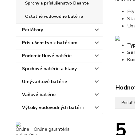
Sprchy a príslušenstvo Deante
Pły
Ostatné vodovodné batérie
Sta
Umo
Perlátory
Príslušenstvo k batériam
Typ
Ser
Podomietkové batérie
Kod
Sprchové batérie a hlavy
Umývadlové batérie
Hodno
Vaňové batérie
Pridať
Výtoky vodovodných batérii
5
Online galantéria