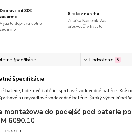
Doprava od 30€
8 rokov na trhu
zadarmo
Značka Kameník Vás
Využite dopravu úplne
presvedčí o kvalite
zadarmo
etné špecifikácie
Hodnotenie
5
tné špecifikácie
 batérie, bidetové batérie, sprchové vodovodné batérie. Krásne
Sprchové a umyvadlové vodovodné batérie. Široký výber kúpeľňov
a montażowa do podejść pod baterie 
M 6090.10
00210013