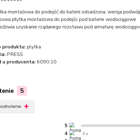
tka montażowa do podejść do baterii odsadzona, wersja podw
lowa płytka montażowa do podejśc pod baterie wodociągowe
żliwia uzyskanie rządanego rozstawu pod armaturę wodociąg
 produktu:
plytka
ia:
PRESS
 u producenta:
6090.10
tenie
5
 hodnotenie
5
4
0 x