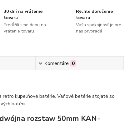
30 dní na vrátenie
Rýchle doručenie
tovaru
tovaru
Predĺžili sme dobu na
Vaša spokojnosť je pre
vrátenie tovaru
nás prvoradá
Komentáre
0
 retro kúpelňové batérie. Vaňové betérie stojaté so
ých batérii.
podwójna rozstaw 50mm KAN-