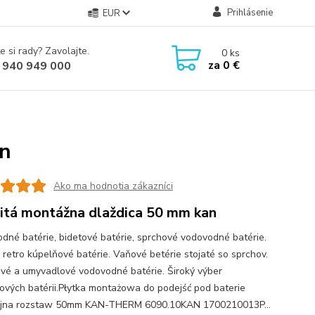
Prihlásenie
EUR
e si rady? Zavolajte.
0
ks
za
0 €
 940 949 000
an
Ako ma hodnotia zákazníci
itá montážna dlaždica 50 mm kan
dné batérie, bidetové batérie, sprchové vodovodné batérie.
 retro kúpelňové batérie. Vaňové betérie stojaté so sprchov.
vé a umyvadlové vodovodné batérie. Široký výber
ových batérii.Płytka montażowa do podejść pod baterie
jna rozstaw 50mm KAN-THERM 6090.10KAN 1700210013P...