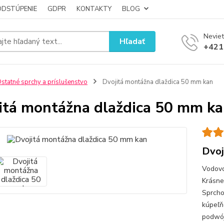
ODSTÚPENIE
GDPR
KONTAKTY
BLOG
Neviet
Hľadať
+421
statné sprchy a príslušenstvo
Dvojitá montážna dlaždica 50 mm kan
itá montážna dlaždica 50 mm k
Dvoj
Vodovo
Krásne
Sprcho
kúpeľň
podwó