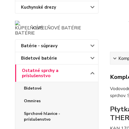
Kuchynské drezy
KÚPEĽŇOVÉ BATÉRIE
Batérie - súpravy
Bidetové batérie
Kompl
Ostatné sprchy a
príslušenstvo
Komple
Bidetové
Vodovodné
sprchov. 
Omnires
Płytk
Sprchové hlavice -
THER
príslušenstvo
KAN 17