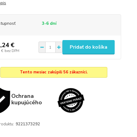
opis
tupnosť
3-6 dní
,24 €
Pridať do košíka
 €
bez DPH
Tento mesiac zakúpili 56 zákazníci.
Ochrana
kupujúcého
roduktu:
9221373292