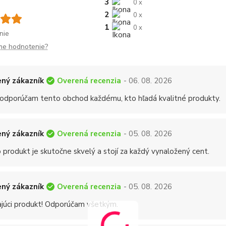
3
0 x
2
0 x
1
0 x
nie
me hodnotenie?
Overená recenzia
ný zákazník
- 06. 08. 2026
 odporúčam tento obchod každému, kto hľadá kvalitné produkty.
Overená recenzia
ný zákazník
- 05. 08. 2026
 produkt je skutočne skvelý a stojí za každý vynaložený cent.
Overená recenzia
ný zákazník
- 05. 08. 2026
ajúci produkt! Odporúčam všetkým.