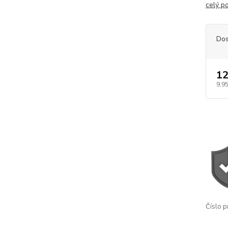
celý p
Dos
12
9,95
Číslo p