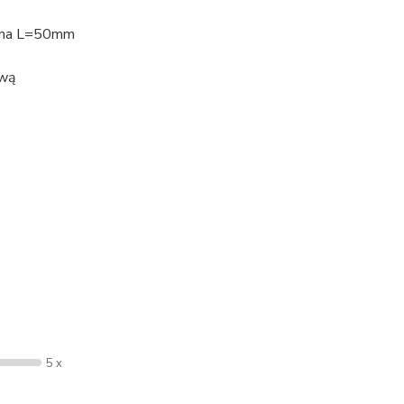
ójna L=50mm
ową
5 x