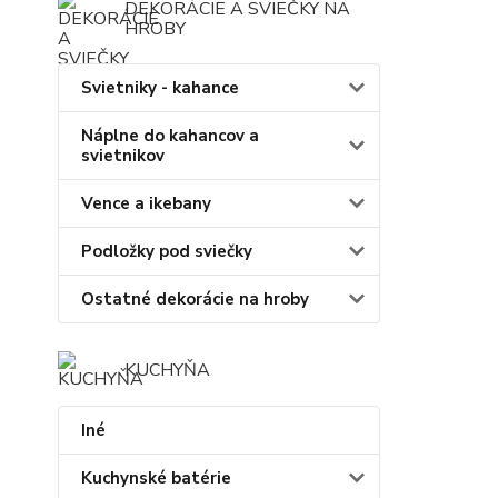
DEKORÁCIE A SVIEČKY NA
HROBY
Svietniky - kahance
Náplne do kahancov a
svietnikov
Vence a ikebany
Podložky pod sviečky
Ostatné dekorácie na hroby
KUCHYŇA
Iné
Kuchynské batérie