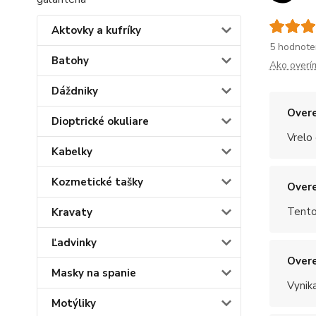
Aktovky a kufríky
5 hodnote
Batohy
Ako overí
Dáždniky
Overe
Dioptrické okuliare
Vrelo
Kabelky
Kozmetické tašky
Overe
Tento
Kravaty
Ľadvinky
Overe
Masky na spanie
Vynik
Motýliky