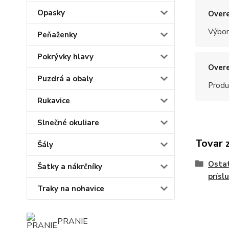
Opasky
Overe
Výbor
Peňaženky
Pokrývky hlavy
Overe
Puzdrá a obaly
Produ
Rukavice
Slnečné okuliare
Tovar 
Šály
Ostat
Šatky a nákrčníky
prísl
Traky na nohavice
PRANIE