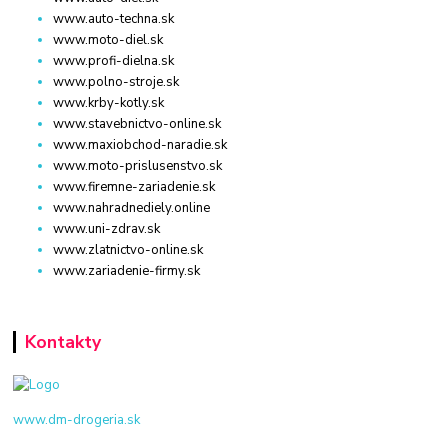
www.auto-techna.sk
www.moto-diel.sk
www.profi-dielna.sk
www.polno-stroje.sk
www.krby-kotly.sk
www.stavebnictvo-online.sk
www.maxiobchod-naradie.sk
www.moto-prislusenstvo.sk
www.firemne-zariadenie.sk
www.nahradnediely.online
www.uni-zdrav.sk
www.zlatnictvo-online.sk
www.zariadenie-firmy.sk
Kontakty
www.dm-drogeria.sk