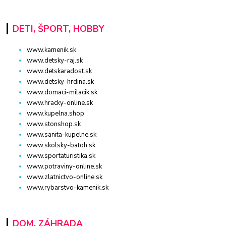
DETI, ŠPORT, HOBBY
www.kamenik.sk
www.detsky-raj.sk
www.detskaradost.sk
www.detsky-hrdina.sk
www.domaci-milacik.sk
www.hracky-online.sk
www.kupelna.shop
www.stonshop.sk
www.sanita-kupelne.sk
www.skolsky-batoh.sk
www.sportaturistika.sk
www.potraviny-online.sk
www.zlatnictvo-online.sk
www.rybarstvo-kamenik.sk
DOM, ZÁHRADA