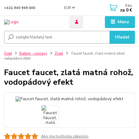
0
ks
EUR
+421 940 949 000
za
0 €
Menu
Hľadať
Úvod
Batérie - súpravy
Zlaté
Faucet faucet, zlatá matná rohož,
vodopádový efekt
Faucet faucet, zlatá matná rohož,
vodopádový efekt
Ako ma hodnotia zákazníci