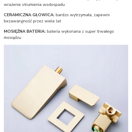
wrażenie strumienia wodospadu
CERAMICZNA GŁOWICA:
bardzo wytrzymała, zapewni
bezawaryjność przez wiele lat
MOSIĘŻNA BATERIA:
bateria wykonana z super trwałego
mosiądzu