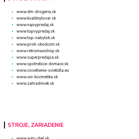
www.dm-drogeria.sk
www.kvalitnytovar.sk
www.najvypredaj.sk
www.topvypredaj.sk
www.top-nabytok.sk
www.proti-skodcom.sk
www.retromaxishop.sk
www.superpredajca.sk
www.spotrebice-domace.sk
www.osvetlenie-svietidla.eu
www.uni-kozmetika.sk
www.zahradnicek.sk
STROJE, ZARIADENIE
www.auto-diel.sk