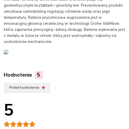
geometrycznymi kształtami i prostotą linii. Prezentowany produkt
umożliwia samodzielną regulację ciśnienia wody oraz jego
temperatury. Bateria prysznicowa wyposażona jest w
innowacyjną głowicę ceramiczną w technologii Grohe SilkMove,
która zapewnia precyzyjną i łatwą obsługę. Bateria wykonana jest
z metalu w kolorze chrom, który jest wytrzymały i odporny na
uszkodzenia mechaniczne.
Hodnotenie
5
Pridať hodnotenie
5