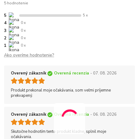
5 hodnotenie
5
5 x
4
0 x
3
0 x
2
0 x
1
0 x
Ako overíme hodnotenie?
Overený zákazník
Overená recenzia
- 07. 08. 2026
Produkt prekonal moje očakávania, som veľmi príjemne
prekvapený.
Overený zákazník
Overená recenzia
- 06. 08. 2026
Skutočne hodnotím tento produkt kladne, splnil moje
očakávania.