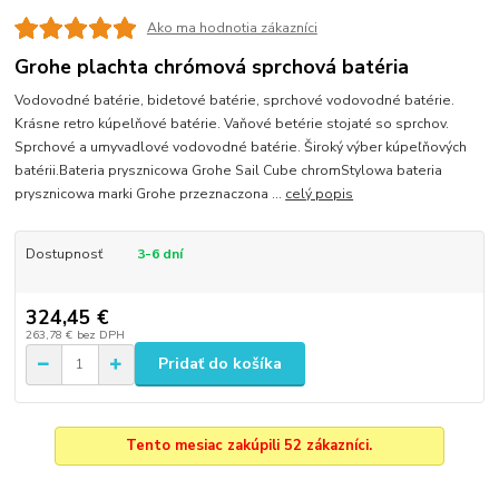
Ako ma hodnotia zákazníci
Grohe plachta chrómová sprchová batéria
Vodovodné batérie, bidetové batérie, sprchové vodovodné batérie.
Krásne retro kúpelňové batérie. Vaňové betérie stojaté so sprchov.
Sprchové a umyvadlové vodovodné batérie. Široký výber kúpeľňových
batérii.Bateria prysznicowa Grohe Sail Cube chromStylowa bateria
prysznicowa marki Grohe przeznaczona ...
celý popis
Dostupnosť
3-6 dní
324,45 €
263,78 €
bez DPH
Pridať do košíka
Tento mesiac zakúpili 52 zákazníci.