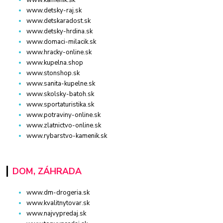
www.kamenik.sk
www.detsky-raj.sk
www.detskaradost.sk
www.detsky-hrdina.sk
www.domaci-milacik.sk
www.hracky-online.sk
www.kupelna.shop
www.stonshop.sk
www.sanita-kupelne.sk
www.skolsky-batoh.sk
www.sportaturistika.sk
www.potraviny-online.sk
www.zlatnictvo-online.sk
www.rybarstvo-kamenik.sk
DOM, ZÁHRADA
www.dm-drogeria.sk
www.kvalitnytovar.sk
www.najvypredaj.sk