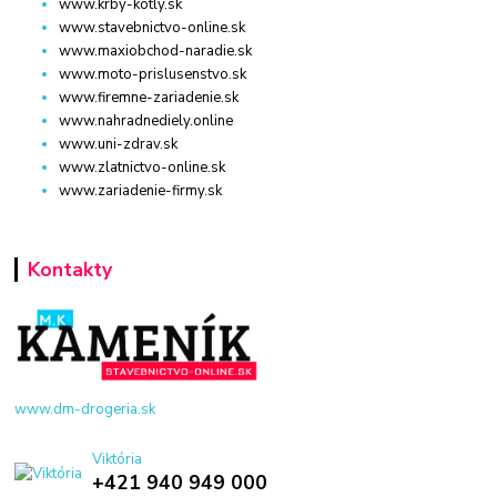
www.krby-kotly.sk
www.stavebnictvo-online.sk
www.maxiobchod-naradie.sk
www.moto-prislusenstvo.sk
www.firemne-zariadenie.sk
www.nahradnediely.online
www.uni-zdrav.sk
www.zlatnictvo-online.sk
www.zariadenie-firmy.sk
Kontakty
www.dm-drogeria.sk
Viktória
+421 940 949 000