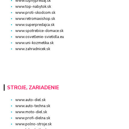
www.topvypredaj.sk
www.top-nabytok.sk
www.proti-skodcom.sk
www.retromaxishop.sk
www.superpredajca.sk
www.spotrebice-domace.sk
www.osvetlenie-svietidla.eu
www.uni-kozmetika.sk
www.zahradnicek.sk
STROJE, ZARIADENIE
www.auto-diel.sk
www.auto-techna.sk
www.moto-diel.sk
www.profi-dielna.sk
www.polno-stroje.sk