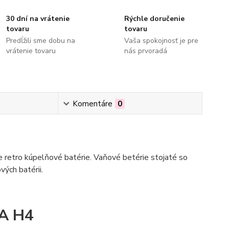
30 dní na vrátenie
Rýchle doručenie
tovaru
tovaru
Predĺžili sme dobu na
Vaša spokojnosť je pre
vrátenie tovaru
nás prvoradá
Komentáre
0
 retro kúpelňové batérie. Vaňové betérie stojaté so
ých batérii.
A H4