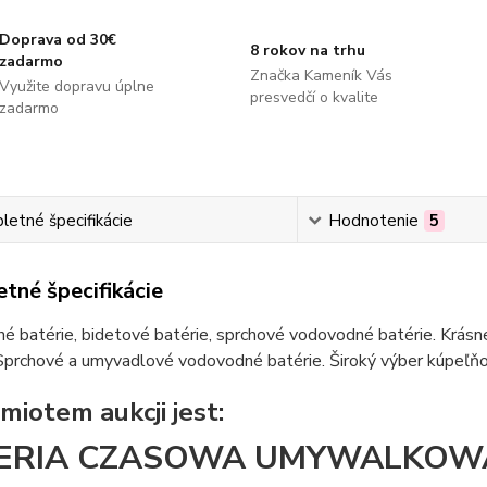
Doprava od 30€
8 rokov na trhu
zadarmo
Značka Kameník Vás
Využite dopravu úplne
presvedčí o kvalite
zadarmo
etné špecifikácie
Hodnotenie
5
tné špecifikácie
 batérie, bidetové batérie, sprchové vodovodné batérie. Krásne
Sprchové a umyvadlové vodovodné batérie. Široký výber kúpeľňov
miotem aukcji jest:
ERIA CZASOWA UMYWALKOW