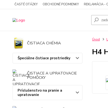
ČASTÉ OTÁZKY
OBCHODNÉ PODMIENKY
REKLAMÁCIA - 
Úvod
U
ČISTIACA CHÉMIA
H4 H
Špeciálne čistiace prostriedky
ČISTIACE A UPRATOVACIE
POMÔCKY
Príslušenstvo na pranie a
upratovanie