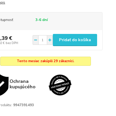
opis
tupnosť
3-6 dní
,39 €
Pridať do košíka
92 €
bez DPH
Tento mesiac zakúpili 29 zákazníci.
Ochrana
kupujúcého
roduktu:
9947391493