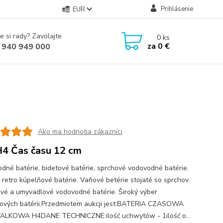
Prihlásenie
EUR
e si rady? Zavolajte.
0
ks
za
0 €
 940 949 000
Ako ma hodnotia zákazníci
4 Čas času 12 cm
dné batérie, bidetové batérie, sprchové vodovodné batérie.
 retro kúpelňové batérie. Vaňové betérie stojaté so sprchov.
vé a umyvadlové vodovodné batérie. Široký výber
ových batérii.Przedmiotem aukcji jest:BATERIA CZASOWA
LKOWA H4DANE TECHNICZNE:ilość uchwytów - 1ilość o...