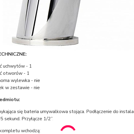
ECHNICZNE:
ść uchwytów - 1
ść otworów - 1
homa wylewka - nie
ek w zestawie - nie
zedmiotu:
ająca się bateria umywalkowa stojąca. Podłączenie do instalac
5 sekund. Przyłącze 1/2”.
kompletu wchodzą: