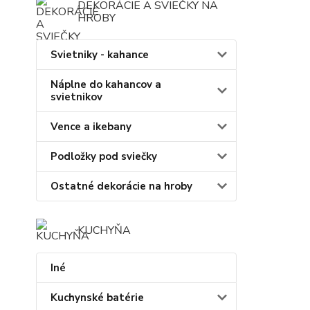
DEKORÁCIE A SVIEČKY NA
HROBY
Svietniky - kahance
Náplne do kahancov a
svietnikov
Vence a ikebany
Podložky pod sviečky
Ostatné dekorácie na hroby
KUCHYŇA
Iné
Kuchynské batérie