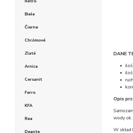
Retro
Biele
Čierne
Chrómové
Zlaté
DANE T
ilo
Arnica
ilo
Cersanit
ruc
kor
Ferro
Opis pr
KFA
Samozamyk
wody ok. 
Rea
W skład 
Deante