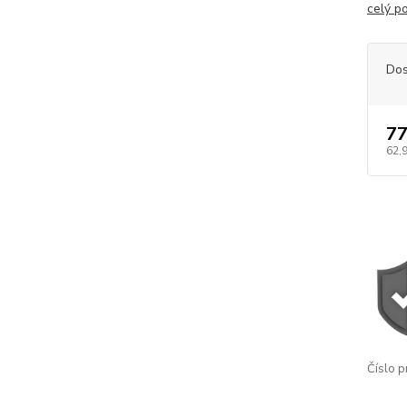
celý p
Dos
77
62,
Číslo p