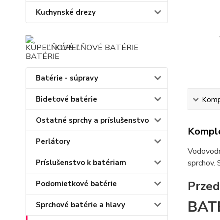
Kuchynské drezy
KÚPEĽŇOVÉ BATÉRIE
Batérie - súpravy
Bidetové batérie
Kompl
Ostatné sprchy a príslušenstvo
Komple
Perlátory
Vodovodné
Príslušenstvo k batériam
sprchov. 
Przed
Podomietkové batérie
BAT
Sprchové batérie a hlavy