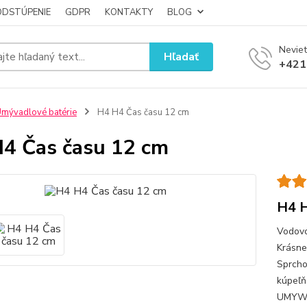
ODSTÚPENIE
GDPR
KONTAKTY
BLOG
Neviet
Hľadať
+421
mývadlové batérie
H4 H4 Čas času 12 cm
4 Čas času 12 cm
H4 H
Vodovo
Krásne
Sprcho
kúpeľň
UMYWA