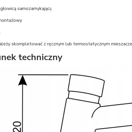
z głowicą samozamykającą
montażowy
.
należy skompletować z ręcznym lub termostatycznym mieszacz
nek techniczny