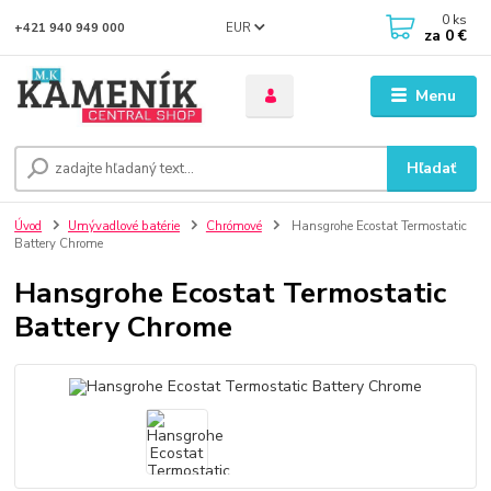
0
ks
EUR
+421 940 949 000
za
0 €
Menu
Hľadať
Úvod
Umývadlové batérie
Chrómové
Hansgrohe Ecostat Termostatic
Battery Chrome
Hansgrohe Ecostat Termostatic
Battery Chrome