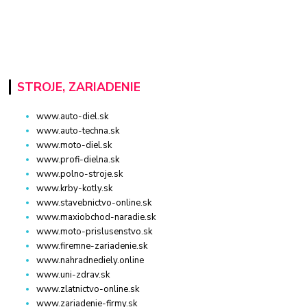
STROJE, ZARIADENIE
www.auto-diel.sk
www.auto-techna.sk
www.moto-diel.sk
www.profi-dielna.sk
www.polno-stroje.sk
www.krby-kotly.sk
www.stavebnictvo-online.sk
www.maxiobchod-naradie.sk
www.moto-prislusenstvo.sk
www.firemne-zariadenie.sk
www.nahradnediely.online
www.uni-zdrav.sk
www.zlatnictvo-online.sk
www.zariadenie-firmy.sk