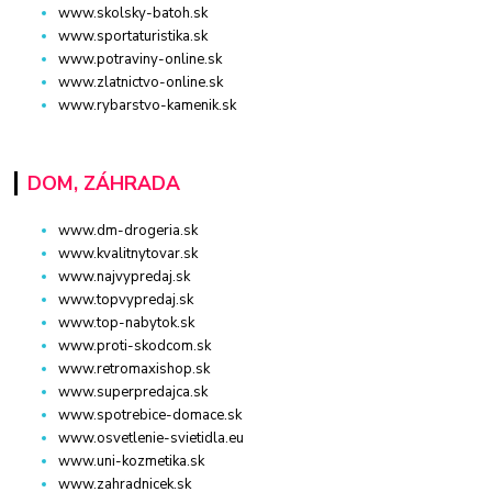
www.skolsky-batoh.sk
www.sportaturistika.sk
www.potraviny-online.sk
www.zlatnictvo-online.sk
www.rybarstvo-kamenik.sk
DOM, ZÁHRADA
www.dm-drogeria.sk
www.kvalitnytovar.sk
www.najvypredaj.sk
www.topvypredaj.sk
www.top-nabytok.sk
www.proti-skodcom.sk
www.retromaxishop.sk
www.superpredajca.sk
www.spotrebice-domace.sk
www.osvetlenie-svietidla.eu
www.uni-kozmetika.sk
www.zahradnicek.sk