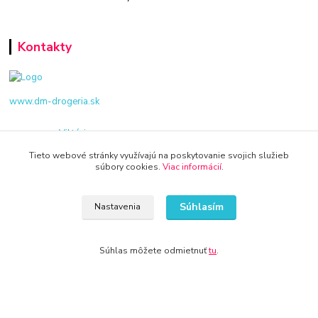
Kontakty
www.dm-drogeria.sk
Viktória
+421 940 949 000
Tieto webové stránky využívajú na poskytovanie svojich služieb
súbory cookies.
Viac informácií
.
info@kamenik.sk
Súhlasím
Nastavenia
Súhlas môžete odmietnuť
tu
.
© 2024 Všetky práva vyhradené KAMENIK.SK
Vytvorené na
Eshop-rychlo.sk