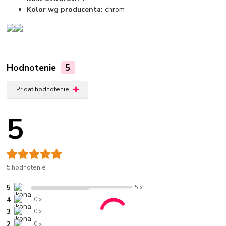
Kolor wg producenta:
chrom
Hodnotenie
5
Pridať hodnotenie
5
5 hodnotenie
5
5 x
4
0 x
3
0 x
2
0 x