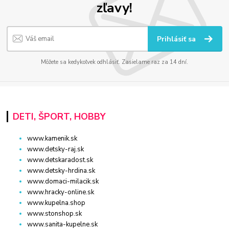
zľavy!
Prihlásiť sa
Môžete sa kedykoľvek odhlásiť. Zasielame raz za 14 dní.
DETI, ŠPORT, HOBBY
www.kamenik.sk
www.detsky-raj.sk
www.detskaradost.sk
www.detsky-hrdina.sk
www.domaci-milacik.sk
www.hracky-online.sk
www.kupelna.shop
www.stonshop.sk
www.sanita-kupelne.sk