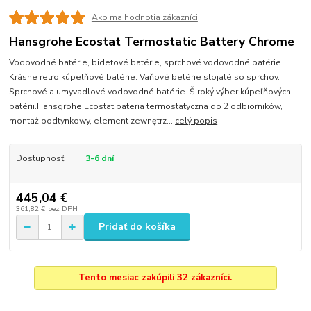
Ako ma hodnotia zákazníci
Hansgrohe Ecostat Termostatic Battery Chrome
Vodovodné batérie, bidetové batérie, sprchové vodovodné batérie.
Krásne retro kúpelňové batérie. Vaňové betérie stojaté so sprchov.
Sprchové a umyvadlové vodovodné batérie. Široký výber kúpeľňových
batérii.Hansgrohe Ecostat bateria termostatyczna do 2 odbiorników,
montaż podtynkowy, element zewnętrz...
celý popis
Dostupnosť
3-6 dní
445,04 €
361,82 €
bez DPH
Pridať do košíka
Tento mesiac zakúpili 32 zákazníci.