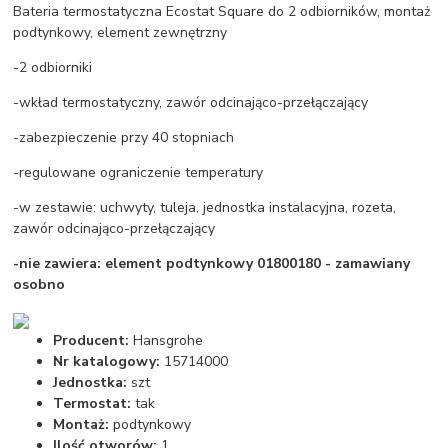
Bateria termostatyczna Ecostat Square do 2 odbiorników, montaż
podtynkowy, element zewnętrzny
-2 odbiorniki
-wkład termostatyczny, zawór odcinająco-przełączający
-zabezpieczenie przy 40 stopniach
-regulowane ograniczenie temperatury
-w zestawie: uchwyty, tuleja, jednostka instalacyjna, rozeta,
zawór odcinająco-przełączający
-nie zawiera: element podtynkowy 01800180 - zamawiany
osobno
Producent:
Hansgrohe
Nr katalogowy:
15714000
Jednostka:
szt
Termostat:
tak
Montaż:
podtynkowy
Ilość otworów:
1