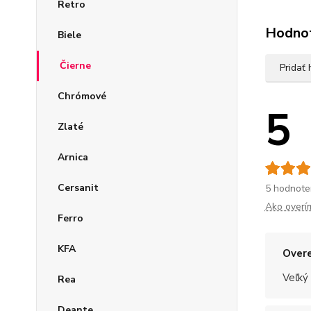
Retro
Hodno
Biele
Čierne
Pridať
Chrómové
5
Zlaté
Arnica
Cersanit
5 hodnote
Ako overí
Ferro
KFA
Overe
Veľký
Rea
Deante