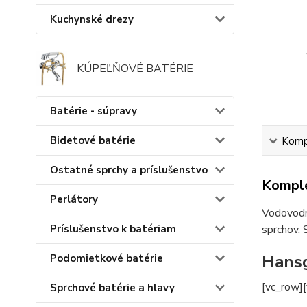
Kuchynské drezy
KÚPEĽŇOVÉ BATÉRIE
Batérie - súpravy
Bidetové batérie
Kompl
Ostatné sprchy a príslušenstvo
Komple
Perlátory
Vodovodné
Príslušenstvo k batériam
sprchov. 
Hansg
Podomietkové batérie
[vc_row]
Sprchové batérie a hlavy