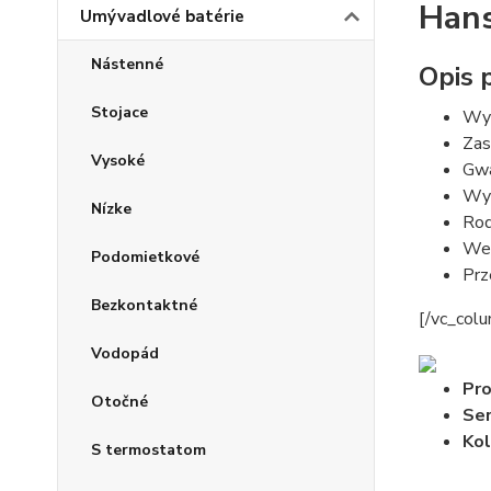
Hans
Umývadlové batérie
Nástenné
Opis 
Stojace
Wys
Zas
Vysoké
Gwa
Wyl
Nízke
Rod
Wer
Podomietkové
Prz
Bezkontaktné
[/vc_col
Vodopád
Pro
Otočné
Ser
Kol
S termostatom