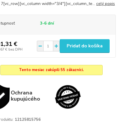
 7[vc_row][vc_column width="3/4"][vc_column_te...
celý popis
tupnosť
3-6 dní
1,31 €
Pridať do košíka
,67 €
bez DPH
Tento mesiac zakúpili 55 zákazníci.
Ochrana
kupujúcého
roduktu:
12125815756