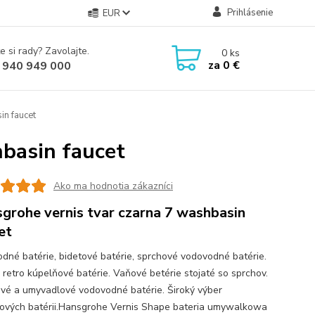
Prihlásenie
EUR
e si rady? Zavolajte.
0
ks
za
0 €
 940 949 000
in faucet
hbasin faucet
Ako ma hodnotia zákazníci
grohe vernis tvar czarna 7 washbasin
et
dné batérie, bidetové batérie, sprchové vodovodné batérie.
 retro kúpelňové batérie. Vaňové betérie stojaté so sprchov.
vé a umyvadlové vodovodné batérie. Široký výber
ových batérii.Hansgrohe Vernis Shape bateria umywalkowa