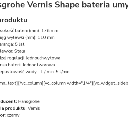
grohe Vernis Shape bateria u
produktu
okość baterii (mm): 178 mm
ięg wylewki (mm): 110 mm
rancja: 5 lat
ewka: Stała
zaj regulacji: Jednouchwytowa
sja baterii: Jednootworowa
epustowość wody - L / min: 5 l/min
umn_text][/vc_column][vc_column width="1/4"][vc_widget_sideb
ducent:
Hansgrohe
ia produktu:
Vernis
or:
czarny