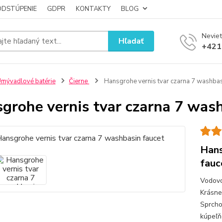
ODSTÚPENIE
GDPR
KONTAKTY
BLOG
Neviet
Hľadať
+421
mývadlové batérie
Čierne
Hansgrohe vernis tvar czarna 7 washbas
grohe vernis tvar czarna 7 was
Hans
fauc
Vodovo
Krásne
Sprcho
kúpeľň