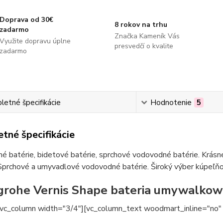
Doprava od 30€
8 rokov na trhu
zadarmo
Značka Kameník Vás
Využite dopravu úplne
presvedčí o kvalite
zadarmo
etné špecifikácie
Hodnotenie
5
tné špecifikácie
 batérie, bidetové batérie, sprchové vodovodné batérie. Krásne
Sprchové a umyvadlové vodovodné batérie. Široký výber kúpeľňov
rohe Vernis Shape bateria umywalkowa
[vc_column width="3/4"][vc_column_text woodmart_inline="no" 