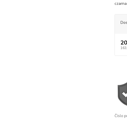
czarna
Dos
20
163
Číslo p