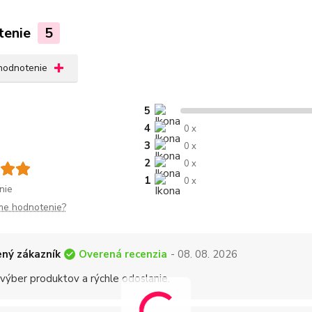
tenie
5
 hodnotenie
5
4
0 x
3
0 x
2
0 x
1
0 x
nie
me hodnotenie?
Overená recenzia
ný zákazník
- 08. 08. 2026
 výber produktov a rýchle odoslanie.