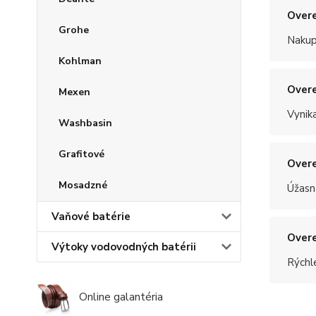
Overe
Grohe
Nakup
Kohlman
Overe
Mexen
Vynik
Washbasin
Grafitové
Overe
Mosadzné
Úžasn
Vaňové batérie
Overe
Výtoky vodovodných batérii
Rýchle
Online galantéria