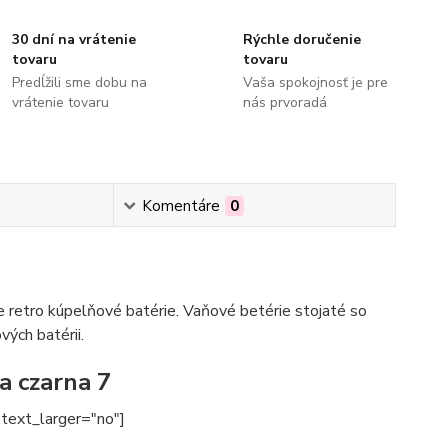
30 dní na vrátenie
Rýchle doručenie
tovaru
tovaru
Predĺžili sme dobu na
Vaša spokojnosť je pre
vrátenie tovaru
nás prvoradá
Komentáre
0
 retro kúpelňové batérie. Vaňové betérie stojaté so
ých batérii.
 czarna 7
text_larger="no"]